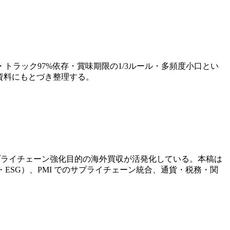
ラック97%依存・賞味期限の1/3ルール・多頻度小口とい
次資料にもとづき整理する。
などサプライチェーン強化目的の海外買収が活発化している。本稿は
DPR・ESG）、PMI でのサプライチェーン統合、通貨・税務・関