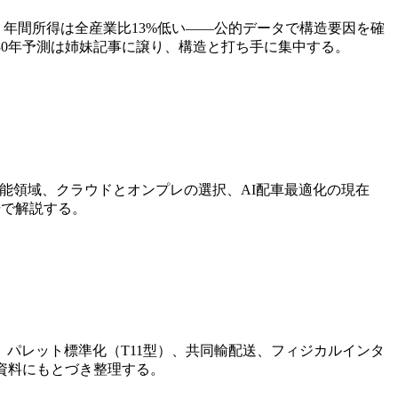
、年間所得は全産業比13%低い——公的データで構造要因を確
30年予測は姉妹記事に譲り、構造と打ち手に集中する。
能領域、クラウドとオンプレの選択、AI配車最適化の現在
場で解説する。
パレット標準化（T11型）、共同輸配送、フィジカルインタ
資料にもとづき整理する。