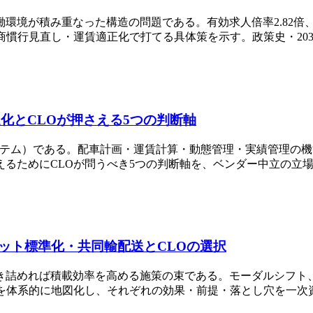
環境が積み重なった構造の問題である。有効求人倍率2.82倍
商慣行見直し・運賃適正化で打てる具体策を示す。政策史・20
化とCLOが押さえる5つの判断軸
ステム）である。配車計画・運賃計算・動態管理・実績管理の機
えるためにCLOが問うべき5つの判断軸を、ベンダー中立の立
ット標準化・共同輸配送とCLOの選択
き詰めれば積載効率を高める施策の束である。モーダルシフト、
策を体系的に地図化し、それぞれの効果・前提・落とし穴を一次