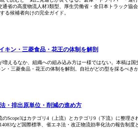
交通省の高度物流人材3類型、厚生労働省・全日本トラック協
断する候補者向けの完全ガイド。
・ダイキン・三菱食品・花王の体制を解剖
が増えるなか、組織への組み込み方は一様ではない。本稿は国
イキン・三菱食品・花王の体制を解剖。自社がどの型を採るべき
定方法・排出原単位・削減の進め方
のScope3はカテゴリ4（上流）とカテゴリ9（下流）に整理
 14083など国際標準、省エネ法・改正物流効率化法の報告制