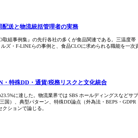
共同配送と物流統括管理者の実務
O取組事例集』の先行各社の多くが食品関連である。三温度帯・ト
ルズ・F-LINEらの事例と、食品CLOに求められる職能を一
-IN・特殊DD・通貨/税務リスクと文化統合
&Aの23.5%に達した。物流業界では SBS ホールディングス
IN-IN/第三国）、典型パターン、特殊DD論点（外為法・BEPS・G
セクションで論じる。