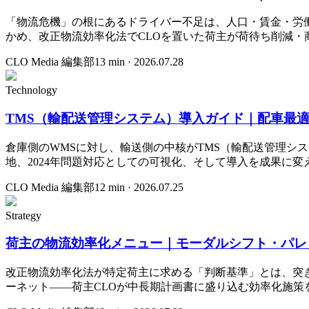
「物流危機」の根にあるドライバー不足は、人口・賃金・労働
かめ、改正物流効率化法でCLOを置いた荷主が荷待ち削減・
CLO Media 編集部
13
min ·
2026.07.28
Technology
TMS（輸配送管理システム）導入ガイド｜配車最適
倉庫側のWMSに対し、輸送側の中核がTMS（輸配送管理シ
地、2024年問題対応としての可視化、そして導入を成果に変
CLO Media 編集部
12
min ·
2026.07.25
Strategy
荷主の物流効率化メニュー｜モーダルシフト・パレ
改正物流効率化法が特定荷主に求める「判断基準」とは、突
ーネット——荷主CLOが中長期計画書に盛り込む効率化施