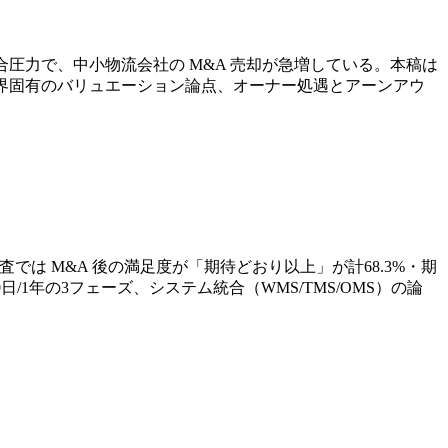
合圧力で、中小物流会社の M&A 売却が急増している。本稿は
業界固有のバリュエーション論点、オーナー処遇とアーンアウ
白書調査では M&A 後の満足度が「期待どおり以上」が計68.3%・期
0日/1年の3フェーズ、システム統合（WMS/TMS/OMS）の論