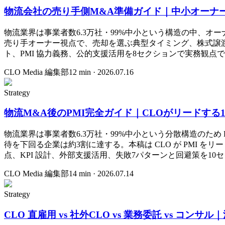
物流会社の売り手側M&A準備ガイド｜中小オーナ
物流業界は事業者数6.3万社・99%中小という構造の中、オ
売り手オーナー視点で、売却を選ぶ典型タイミング、株式譲渡
ト、PMI 協力義務、公的支援活用を8セクションで実務観点
CLO Media 編集部
12
min ·
2026.07.16
Strategy
物流M&A後のPMI完全ガイド｜CLOがリードする
物流業界は事業者数6.3万社・99%中小という分散構造のため PMI（
待を下回る企業は約3割に達する。本稿は CLO が PMI をリー
点、KPI 設計、外部支援活用、失敗7パターンと回避策を10
CLO Media 編集部
14
min ·
2026.07.14
Strategy
CLO 直雇用 vs 社外CLO vs 業務委託 vs 