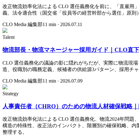
改正物流効率化法による CLO 選任義務化を前に、「直雇
義、法令適合性（国交省「役員等の経営幹部から選任」原則
CLO Media 編集部
11
min ·
2026.07.11
Talent
物流部長・物流マネージャー採用ガイド｜CLO直
CLO 選任義務化の議論の影に隠れがちだが、実際に物流現場
造、役職別の職務定義、候補者の供給源3パターン、採用チ
CLO Media 編集部
11
min ·
2026.07.09
Strategy
人事責任者（CHRO）のための物流人材確保戦略｜
改正物流効率化法による CLO 選任義務化、物流2024年問
構造の特殊性、改正法のインパクト、階層別の確保戦略、内製
整理する。