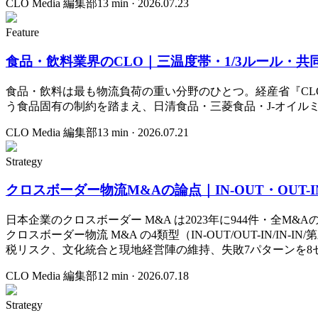
CLO Media 編集部
13
min ·
2026.07.23
Feature
食品・飲料業界のCLO｜三温度帯・1/3ルール・
食品・飲料は最も物流負荷の重い分野のひとつ。経産省『CL
う食品固有の制約を踏まえ、日清食品・三菱食品・J-オイルミ
CLO Media 編集部
13
min ·
2026.07.21
Strategy
クロスボーダー物流M&Aの論点｜IN-OUT・OUT
日本企業のクロスボーダー M&A は2023年に944件・全M
クロスボーダー物流 M&A の4類型（IN-OUT/OUT-IN/
税リスク、文化統合と現地経営陣の維持、失敗7パターンを8
CLO Media 編集部
12
min ·
2026.07.18
Strategy