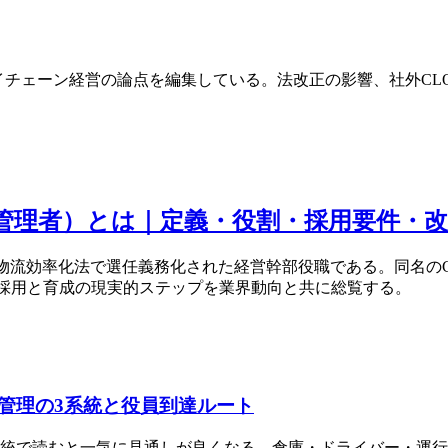
プライチェーン経営の論点を編集している。法改正の影響、社外
cer／物流統括管理者）とは｜定義・役割・採用要件
は2026年改正物流効率化法で選任義務化された経営幹部役職である。同名のCh
・採用と育成の現実的ステップを業界動向と共に総覧する。
管理の3系統と役員到達ルート
統で読むと一気に見通しが良くなる。倉庫・ドライバー・運行管理