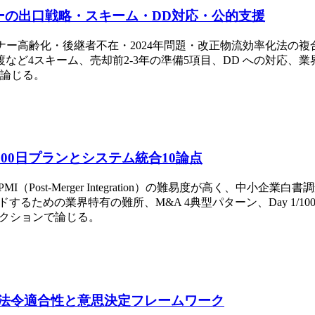
ーの出口戦略・スキーム・DD対応・公的支援
ーナー高齢化・後継者不在・2024年問題・改正物流効率化法の複
など4スキーム、売却前2-3年の準備5項目、DD への対応、
で論じる。
100日プランとシステム統合10論点
Post-Merger Integration）の難易度が高く、中小企業
ドするための業界特有の難所、M&A 4典型パターン、Day 1/10
セクションで論じる。
コンサル｜法令適合性と意思決定フレームワーク