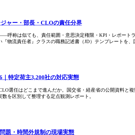
ジャー・部長・CLOの責任分界
——呼称は似ても、責任範囲・意思決定権限・KPI・レポート
『物流責任者』クラスの職務記述書（JD）テンプレートを、
6｜特定荷主3,200社の対応実態
主でCLO選任はどこまで進んだか。国交省・経産省の公開資料
実数を区別して整理する定点観測レポート。
年問題・時間外規制の現場実態