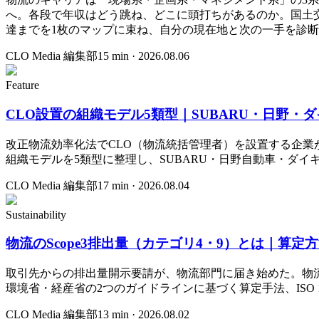
へ。各段で年収はどう跳ね、どこに頭打ちがあるのか。国土
達までを1枚のマップに束ね、自分の現在地と次の一手を診
CLO Media 編集部
15
min ·
2026.08.06
Feature
CLO設置の組織モデル5類型｜SUBARU・日野
改正物流効率化法でCLO（物流統括管理者）を設置する企業
組織モデルを5類型に整理し、SUBARU・日野自動車・ダ
CLO Media 編集部
17
min ·
2026.08.04
Sustainability
物流のScope3排出量（カテゴリ4・9）とは｜算
取引先からの排出量開示要請が、物流部門に届き始めた。物流
環境省・経産省の2つのガイドラインに基づく算定手法、ISO
CLO Media 編集部
13
min ·
2026.08.02