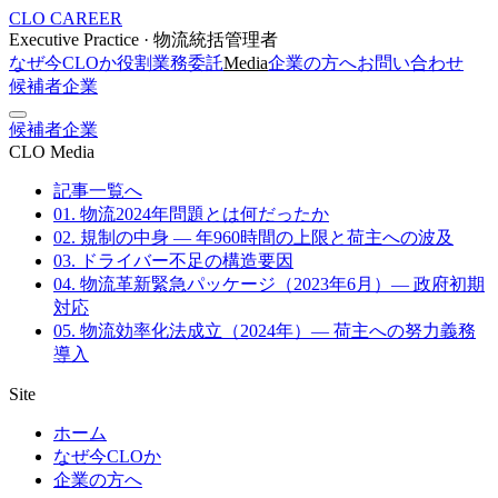
CLO CAREER
Executive Practice · 物流統括管理者
なぜ今CLOか
役割
業務委託
Media
企業の方へ
お問い合わせ
候補者
企業
候補者
企業
CLO Media
記事一覧へ
01. 物流2024年問題とは何だったか
02. 規制の中身 — 年960時間の上限と荷主への波及
03. ドライバー不足の構造要因
04. 物流革新緊急パッケージ（2023年6月）— 政府初期
対応
05. 物流効率化法成立（2024年）— 荷主への努力義務
導入
Site
ホーム
なぜ今CLOか
企業の方へ