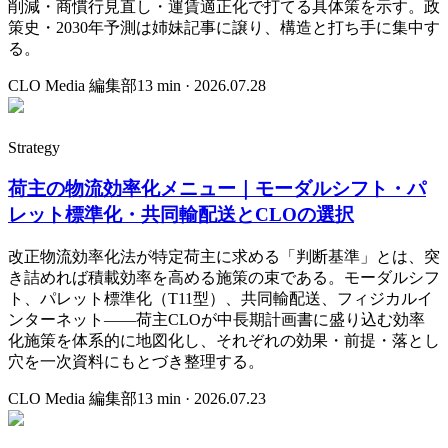
削減・商慣行見直し・運賃適正化で打てる具体策を示す。政
策史・2030年予測は姉妹記事に譲り、構造と打ち手に集中す
る。
CLO Media 編集部
13
min ·
2026.07.28
Strategy
荷主の物流効率化メニュー｜モーダルシフト・パ
レット標準化・共同輸配送とCLOの選択
改正物流効率化法が特定荷主に求める「判断基準」とは、突
き詰めれば積載効率を高める施策の束である。モーダルシフ
ト、パレット標準化（T11型）、共同輸配送、フィジカルイ
ンターネット——荷主CLOが中長期計画書に盛り込む効率
化施策を体系的に地図化し、それぞれの効果・前提・落とし
穴を一次資料にもとづき整理する。
CLO Media 編集部
13
min ·
2026.07.23