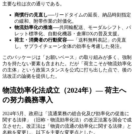
主要な柱は次の通りである。
商慣行の見直し
──
リードタイムの延長、納品時刻指定
の緩和、附帯作業の対価化。
物流効率化の推進
──
共同輸配送、モーダルシフト、パ
レット標準化、自動化機器・倉庫DXの普及支援。
荷主・消費者の行動変容
──
「送料無料表記」の見直
し、サプライチェーン全体の効率を考慮した発注。
このパッケージは「お願いベース」の取り組みが多く、強制
力を持たない要素も含まれた。だが「荷主こそが物流効率化
の主体」という政策スタンスを公式に打ち出した点で、後の
法改正の論拠を提供した。
物流効率化法成立（2024年）— 荷主へ
の努力義務導入
2024年5月、政府は「流通業務の総合化及び効率化の促進に
関する法律」（旧称・物流効率化法）の改正法案を国会で成
立させた。改正法は「物資の流通の効率化に関する法律」と
名称を変更し、以下を主要な変更点とした。