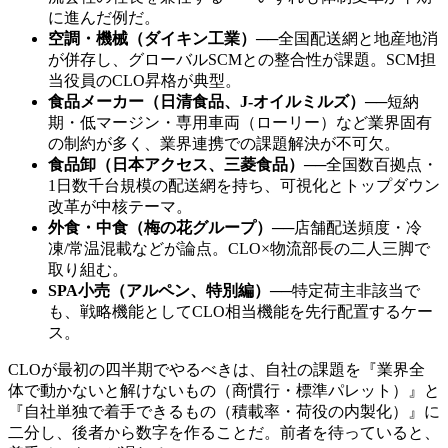
に進んだ例だ。
空調・機械（ダイキン工業）
──
全国配送網と地産地消
が併存し、グローバルSCMとの整合性が課題。SCM担
当役員のCLO昇格が典型。
食品メーカー（日清食品、J-オイルミルズ）
──
短納
期・低マージン・専用車両（ローリー）など業界固有
の制約が多く、業界連携での課題解決が不可欠。
食品卸（日本アクセス、三菱食品）
──
全国数百拠点・
1日数千台規模の配送網を持ち、可視化とトップダウン
改革が中核テーマ。
外食・中食（梅の花グループ）
──
店舗配送頻度・冷
凍/常温混載などが論点。CLO×物流部長の二人三脚で
取り組む。
SPA小売（アルペン、特別編）
──
特定荷主非該当で
も、戦略機能としてCLO相当機能を先行配置するケー
ス。
CLOが最初の四半期でやるべきは、自社の課題を『業界全
体で動かないと解けないもの（商慣行・標準パレット）』と
『自社単独で着手できるもの（積載率・荷役の内製化）』に
二分し、後者から数字を作ることだ。前者を待っていると、