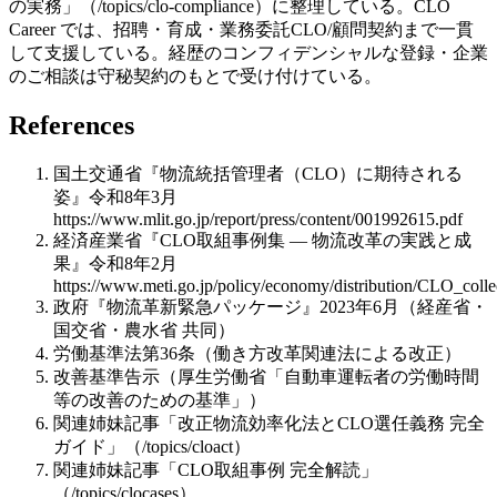
の実務」（/topics/clo-compliance）に整理している。CLO
Career では、招聘・育成・業務委託CLO/顧問契約まで一貫
して支援している。経歴のコンフィデンシャルな登録・企業
のご相談は守秘契約のもとで受け付けている。
References
国土交通省『物流統括管理者（CLO）に期待される
姿』令和8年3月
https://www.mlit.go.jp/report/press/content/001992615.pdf
経済産業省『CLO取組事例集 — 物流改革の実践と成
果』令和8年2月
https://www.meti.go.jp/policy/economy/distribution/CLO_colle
政府『物流革新緊急パッケージ』2023年6月（経産省・
国交省・農水省 共同）
労働基準法第36条（働き方改革関連法による改正）
改善基準告示（厚生労働省「自動車運転者の労働時間
等の改善のための基準」）
関連姉妹記事「改正物流効率化法とCLO選任義務 完全
ガイド」（/topics/cloact）
関連姉妹記事「CLO取組事例 完全解読」
（/topics/clocases）