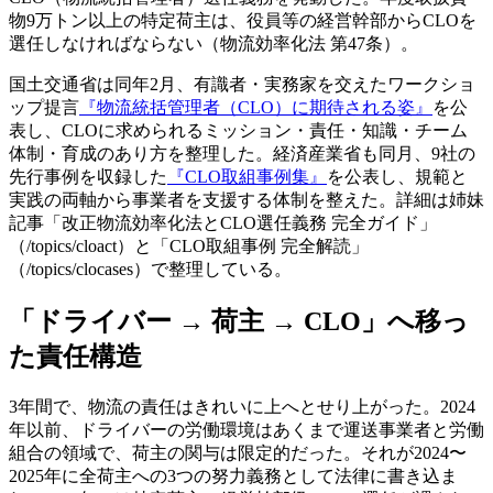
物9万トン以上の特定荷主は、役員等の経営幹部からCLOを
選任しなければならない（物流効率化法 第47条）。
国土交通省は同年2月、有識者・実務家を交えたワークショ
ップ提言
『物流統括管理者（CLO）に期待される姿』
を公
表し、CLOに求められるミッション・責任・知識・チーム
体制・育成のあり方を整理した。経済産業省も同月、9社の
先行事例を収録した
『CLO取組事例集』
を公表し、規範と
実践の両軸から事業者を支援する体制を整えた。詳細は姉妹
記事「改正物流効率化法とCLO選任義務 完全ガイド」
（/topics/cloact）と「CLO取組事例 完全解読」
（/topics/clocases）で整理している。
「ドライバー → 荷主 → CLO」へ移っ
た責任構造
3年間で、物流の責任はきれいに上へとせり上がった。2024
年以前、ドライバーの労働環境はあくまで運送事業者と労働
組合の領域で、荷主の関与は限定的だった。それが2024〜
2025年に全荷主への3つの努力義務として法律に書き込ま