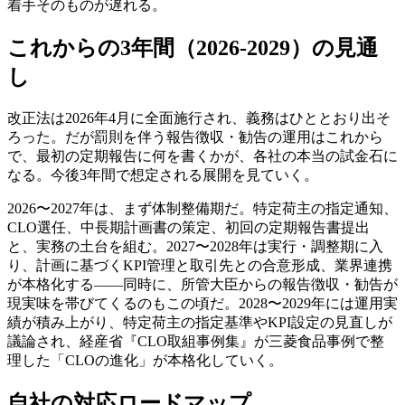
着手そのものが遅れる。
これからの3年間（2026-2029）の見通
し
改正法は2026年4月に全面施行され、義務はひととおり出そ
ろった。だが罰則を伴う報告徴収・勧告の運用はこれから
で、最初の定期報告に何を書くかが、各社の本当の試金石に
なる。今後3年間で想定される展開を見ていく。
2026〜2027年は、まず体制整備期だ。特定荷主の指定通知、
CLO選任、中長期計画書の策定、初回の定期報告書提出
と、実務の土台を組む。2027〜2028年は実行・調整期に入
り、計画に基づくKPI管理と取引先との合意形成、業界連携
が本格化する――同時に、所管大臣からの報告徴収・勧告が
現実味を帯びてくるのもこの頃だ。2028〜2029年には運用実
績が積み上がり、特定荷主の指定基準やKPI設定の見直しが
議論され、経産省『CLO取組事例集』が三菱食品事例で整
理した「CLOの進化」が本格化していく。
自社の対応ロードマップ