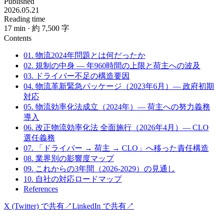
Published
2026.05.21
Reading time
17
min
· 約 7,500 字
Contents
01. 物流2024年問題とは何だったか
02. 規制の中身 — 年960時間の上限と荷主への波及
03. ドライバー不足の構造要因
04. 物流革新緊急パッケージ（2023年6月）— 政府初期
対応
05. 物流効率化法成立（2024年）— 荷主への努力義務
導入
06. 改正物流効率化法 全面施行（2026年4月）— CLO
選任義務
07. 「ドライバー → 荷主 → CLO」へ移った責任構造
08. 業界別の影響度マップ
09. これからの3年間（2026-2029）の見通し
10. 自社の対応ロードマップ
References
X (Twitter) で共有
↗
LinkedIn で共有
↗