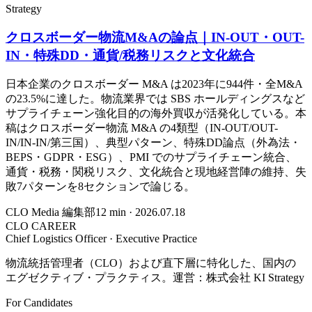
Strategy
クロスボーダー物流M&Aの論点｜IN-OUT・OUT-
IN・特殊DD・通貨/税務リスクと文化統合
日本企業のクロスボーダー M&A は2023年に944件・全M&A
の23.5%に達した。物流業界では SBS ホールディングスなど
サプライチェーン強化目的の海外買収が活発化している。本
稿はクロスボーダー物流 M&A の4類型（IN-OUT/OUT-
IN/IN-IN/第三国）、典型パターン、特殊DD論点（外為法・
BEPS・GDPR・ESG）、PMI でのサプライチェーン統合、
通貨・税務・関税リスク、文化統合と現地経営陣の維持、失
敗7パターンを8セクションで論じる。
CLO Media 編集部
12
min ·
2026.07.18
CLO CAREER
Chief Logistics Officer · Executive Practice
物流統括管理者（CLO）および直下層に特化した、国内の
エグゼクティブ・プラクティス。運営：株式会社 KI Strategy
For Candidates