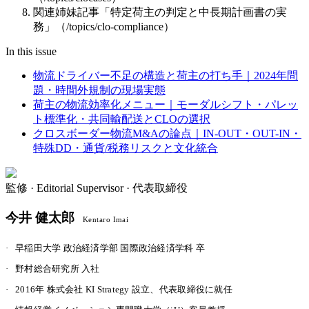
関連姉妹記事「特定荷主の判定と中長期計画書の実
務」（/topics/clo-compliance）
In this issue
物流ドライバー不足の構造と荷主の打ち手｜2024年問
題・時間外規制の現場実態
荷主の物流効率化メニュー｜モーダルシフト・パレッ
ト標準化・共同輸配送とCLOの選択
クロスボーダー物流M&Aの論点｜IN-OUT・OUT-IN・
特殊DD・通貨/税務リスクと文化統合
監修 ·
Editorial Supervisor · 代表取締役
今井 健太郎
Kentaro Imai
·
早稲田大学 政治経済学部 国際政治経済学科 卒
·
野村総合研究所 入社
·
2016年 株式会社 KI Strategy 設立、代表取締役に就任