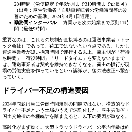
284時間（労使協定で年6か月まで310時間まで延長可）
（出典：厚生労働省「自動車運転者の労働時間等の改
善のための基準」2024年4月1日適用）。
勤務間インターバル
──
終業から次の始業まで原則11時
間（最低9時間）。
重要なのは、これらの規制が直接縛るのは運送事業者（トラ
ック会社）であって、荷主ではないという点である。しかし
運送事業者が短い拘束時間で運行する以上、荷主側が「荷待
ち時間」「荷役時間」「リードタイム」を変えないままで
は、運送事業者は契約を維持できなくなる。荷主の慣行が現
場の労働実態を作っているという認識が、後の法改正へ繋が
っていく。
ドライバー不足の構造要因
2024年問題は単に労働時間規制の問題ではない。構造的なド
ライバー不足という土壌のうえで深刻化した。厚生労働省・
国土交通省の各種統計を踏まえると、以下の要因が重なる。
高齢化がまず効く。大型トラックドライバーの平均年齢は約