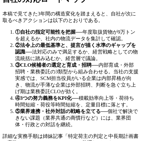
本稿で見てきた3年間の構造変化を踏まえると、自社が次に
取るべきアクションは以下のとおりである。
①自社の指定可能性を把握
──
年度取扱貨物が9万トン
を超えるか、社内の物流データを集計して確認。
②法令上の最低基準と、提言が描く水準のギャップを
認識
──
法対応のみで満足するか、経営戦略としての物
流統括に踏み込むか、経営層で議論。
③CLO候補者の選定と育成・招聘
──
内部育成・外部
招聘・業務委託の3類型から組み合わせる。当社の支援
実感では、SCM担当役員がいる企業は内部昇格が向
き、物流が手薄な企業は外部招聘、判断を急ぐ立ち上
げ期は業務委託CLOが効く。
④3つの努力義務をKPI化
──
積載効率向上等・荷待ち
時間短縮・荷役等時間短縮を、定量目標に落とす。
⑤業界連携・社外対話の戦略を立てる
──
個社で解決で
きない課題（業界共通の商慣行など）には、業界団
体・行政との対話を継続。
詳細な実務手順は姉妹記事「特定荷主の判定と中長期計画書