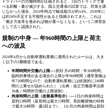
ドライバーの労働時間が圧縮されると、1台のトラックで運
べる距離・量が減少する。国土交通省の試算では、対策を講
じなかった場合、2024年時点で輸送能力が約14%、2030年に
は約34%不足する可能性があると指摘されてきた。これは
「働き方改革を進めれば物が運べなくなる」という二律背反
として広く認識された。
規制の中身 — 年960時間の上限と荷主
への波及
2024年4月から自動車運転業務に適用されたルールは、大き
く以下の3層構造である。
年間時間外労働の上限
──
原則 月45時間・年360時間。
臨時的事情がある場合の上限が年960時間（通常業種は
年720時間なので、自動車運転業務には経過的に240時
間の上乗せが認められた）（出典：改正労働基準法第
36条／時間外労働の上限規制）。
拘束時間の上限（改善基準告示）
──
1日の拘束時間は
原則13時間（延長時は最大15時間、長距離貨物の特例
で最大16時間・週2回まで）、1か月の拘束時間は原則