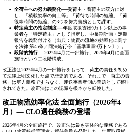
全荷主への努力義務化
──
発荷主・着荷主の双方に対
し、「積載効率の向上等」「荷待ち時間の短縮」「荷
役等時間の短縮」の3つを努力義務として課す。
特定荷主の指定制度
──
年度取扱貨物9万トン以上の事
業者を「特定荷主」として指定し、中長期計画・定期
報告を義務付ける（出典：物資の流通の効率化に関す
る法律 第45条／同法施行令〔基準重量9万トン〕）。
段階的施行
──
2025年4月に一部施行、2026年4月に全面
施行という二段階構成。
改正法は2025年4月の一部施行をもって、荷主の責任を初め
て法律上明文化した点で歴史的である。それまで「荷主の責
務」は努力義務ですらなく、運送事業者側の問題として整理
されてきた。改正法はこの認識を根本から転換した。
改正物流効率化法 全面施行（2026年4
月）— CLO選任義務の登場
2026年4月の全面施行で、改正法は最も実体的な義務である
CLO（物流統括管理者）選任義務を発動した。年度取扱貨