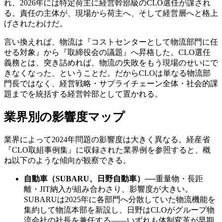
れ、2026年には特定荷主に経営幹部級のCLO選任が課され
る。責任の主体が、現場から荷主へ、そして経営層へと格上
げされたわけだ。
言い換えれば、物流は『コストセンターとして物流部門に任
せる対象』から『取締役会の議題』へ昇格した。CLO選任
義務とは、突き詰めれば、物流の失敗をもう現場のせいにで
きなくなった、ということだ。だからCLOは単なる物流部
門長ではなく、経営戦略・サプライチェーン全体・社会的課
題までを統括する経営幹部として置かれる。
業界別の影響度マップ
業界によって2024年問題の影響度は大きく異なる。経産省
『CLO取組事例集』に収録された業界例を参照すると、概
ね以下のような傾向が観察できる。
自動車（SUBARU、日野自動車）
──
重量物・長距
離・JIT納入が組み合わさり、影響度が大きい。
SUBARUは2025年に各部門へ分散していた物流機能を
集約して物流本部を新設し、日野はCLOがグループ物
流会社の社長を兼任する——いずれも体制変革が早期