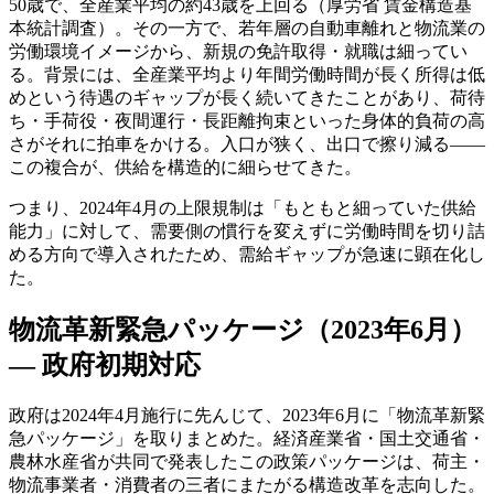
50歳で、全産業平均の約43歳を上回る（厚労省 賃金構造基
本統計調査）。その一方で、若年層の自動車離れと物流業の
労働環境イメージから、新規の免許取得・就職は細ってい
る。背景には、全産業平均より年間労働時間が長く所得は低
めという待遇のギャップが長く続いてきたことがあり、荷待
ち・手荷役・夜間運行・長距離拘束といった身体的負荷の高
さがそれに拍車をかける。入口が狭く、出口で擦り減る――
この複合が、供給を構造的に細らせてきた。
つまり、2024年4月の上限規制は「もともと細っていた供給
能力」に対して、需要側の慣行を変えずに労働時間を切り詰
める方向で導入されたため、需給ギャップが急速に顕在化し
た。
物流革新緊急パッケージ（2023年6月）
— 政府初期対応
政府は2024年4月施行に先んじて、2023年6月に「物流革新緊
急パッケージ」を取りまとめた。経済産業省・国土交通省・
農林水産省が共同で発表したこの政策パッケージは、荷主・
物流事業者・消費者の三者にまたがる構造改革を志向した。