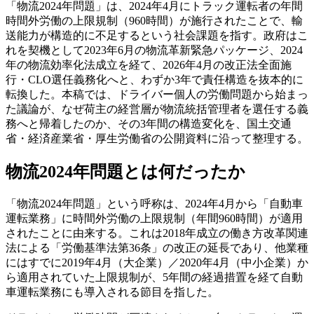
「物流2024年問題」は、2024年4月にトラック運転者の年間
時間外労働の上限規制（960時間）が施行されたことで、輸
送能力が構造的に不足するという社会課題を指す。政府はこ
れを契機として2023年6月の物流革新緊急パッケージ、2024
年の物流効率化法成立を経て、2026年4月の改正法全面施
行・CLO選任義務化へと、わずか3年で責任構造を抜本的に
転換した。本稿では、ドライバー個人の労働問題から始まっ
た議論が、なぜ荷主の経営層が物流統括管理者を選任する義
務へと帰着したのか、その3年間の構造変化を、国土交通
省・経済産業省・厚生労働省の公開資料に沿って整理する。
物流2024年問題とは何だったか
「物流2024年問題」という呼称は、2024年4月から「自動車
運転業務」に時間外労働の上限規制（年間960時間）が適用
されたことに由来する。これは2018年成立の働き方改革関連
法による「労働基準法第36条」の改正の延長であり、他業種
にはすでに2019年4月（大企業）／2020年4月（中小企業）か
ら適用されていた上限規制が、5年間の経過措置を経て自動
車運転業務にも導入される節目を指した。