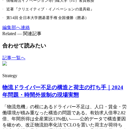
·
情報経営イノベーション専門職大学（iU）客員教授
·
近著『クリエイティブ・イノベーションの道具箱』
·
第54回 全日本大学囲碁選手権 全国優勝（囲碁）
編集部へ連絡
Related — 関連記事
合わせて読みたい
記事一覧へ
Strategy
物流ドライバー不足の構造と荷主の打ち手｜2024
年問題・時間外規制の現場実態
「物流危機」の根にあるドライバー不足は、人口・賃金・労
働環境が積み重なった構造の問題である。有効求人倍率2.82
倍、年間所得は全産業比13%低い——公的データで構造要因
を確かめ、改正物流効率化法でCLOを置いた荷主が荷待ち