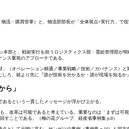
製造・物流・購買管掌）と、物流部部長が「全体視点×実行力」
ェーン本部と、戦術実行を担うロジスティクス部・需給管理部が明
ナンス重視のアプローチである。
人材」（オペレーション精通／事業戦略／技術／ガバナンス）
むしろ、箱より先に『誰が技術を分かるか・誰が現場を知るか
化から」
であるという一貫したメッセージが浮かび上がる。
も、改革は可能であると考えている。重要なのは「まずは可視化
すことである。（梅の花グループ、経産省事例集 p.8）
点として示唆に富む。サンゲツの事例（事例集 p.10）も同