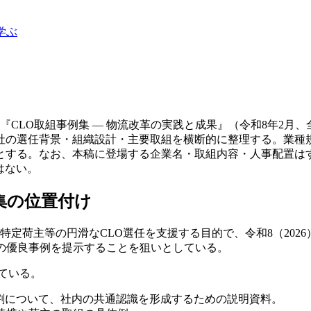
学ぶ
『CLO取組事例集 — 物流改革の実践と成果』（令和8年2月、
社の選任背景・組織設計・主要取組を横断的に整理する。業種
とする。なお、本稿に登場する企業名・取組内容・人事配置は
はない。
集の位置付け
特定荷主等の円滑なCLO選任を支援する目的で、令和8（2026
の優良事例を提示することを狙いとしている。
れている。
役割について、社内の共通認識を形成するための説明資料。