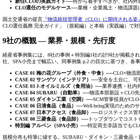
新任CLOの実践ガイド
──
何から着手すべきか、社内外
CLO選任のモデルケース
──
業種・企業風土・物流課題
国土交通省の提言
『物流統括管理者（CLO）に期待される姿
CLO選任義務 完全ガイド」（規範編）と本稿（実践編）で
9社の概観 — 業界・規模・先行度
経産省事例集には、8社の事例＋特別編1社の計9社が掲載さ
社、SPA小売まで幅広い。同事例集 p.2 の目次に基づき、
CASE 01 梅の花グループ（外食・中食）
──
CLO×物
CASE 02 サンゲツ（インテリア）
──
安全を土台に、可
CASE 03 J-オイルミルズ（食用油）
──
業界連携・社内
CASE 04 SUBARU（自動車）
──
物流本部新設＋CLO
CASE 05 ダイキン工業（空調）
──
SCM管掌役員がCL
CASE 06 日清食品（食品）
──
Well-being実現のた
CASE 07 日本アクセス（食品卸）
──
ロジスティクス管
CASE 08 三菱食品（食品卸）
──
トップダウンでコスト
特別編 アルペン（SPA小売）
──
特定荷主非該当でもC
規模分布も特筆に値する。SUBARU・ダイキン・三菱食品