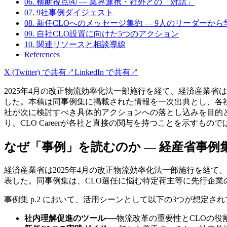
06. 横断視点④ — 業界連携・社外との「対話」
07. 9社事例ダイジェスト
08. 新任CLOへのメッセージ集約 — 9人のリーダーから
09. 自社CLO設置に向けた5つのアクション
10. 関連リソースと相談導線
References
X (Twitter) で共有
↗
LinkedIn で共有
↗
2025年4月の改正物流効率化法一部施行を経て、経済産業省は
した。本稿は同事例集に掲載された情報を一次出典とし、各
社が次に検討すべき具体的アクションへの落とし込みを目的
り、CLO Careerが各社と直接の関与を持つことを示すもので
なぜ「事例」を読むのか — 経産省事例
経済産業省は2025年4月の改正物流効率化法一部施行を経て、
表した。同事例集は、CLO選任に悩む特定荷主等に先行企業
事例集 p.2 において、活用シーンとして以下の3つが想定さ
社内理解促進のツール
──
物流改革の重要性とCLOの