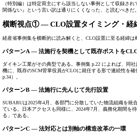
（特別編）は特定荷主にすら該当しない事例として収録されて
関係ない』という言い訳は通りにくくなった、と読むべきだ
横断視点① — CLO設置タイミング・経
経産省事例集を横断的に読み解くと、CLO設置に至る経緯は
パターンA — 法施行を契機として既存ポストをCL
ダイキン工業がその典型である。事例集 p.22 によれば、同
機に、既存のSCM管掌役員がCLOに就任する形で連続性を確保
p.34）。
パターンB — 法施行に先んじて先行設置
SUBARUは2025年4月、各部門に分散していた物流組織を
ている。日本アクセスも同様に、2024年7月、義務化期間を
る」である。
パターンC — 法対応とは別軸の構造改革の一環