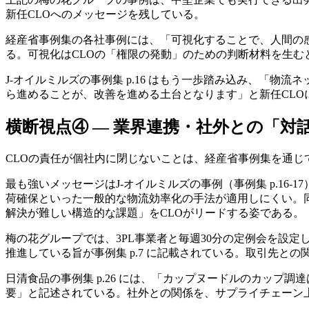
新任CLOへのメッセージを残している。
経産省事例集の各社事例には、「可視化することで、人間の
る。可視化はCLOの「権限の発動」のための判断材料を生む
J-オイルミルズの事例集 p.16 はもう一歩踏み込み、「
ら進めることが、改善を進める土台となります」と新任CL
横断視点④ — 業界連携・社外との「対
CLOの責任が個社内に閉じないことは、経産省事例集を通じ
最も強いメッセージはJ-オイルミルズの事例（事例集 p.1
荷確保といった一般的な物流効率化の手法が適用しにくい。
解決が難しい構造的な課題」をCLOがリードする姿である。
梅の花グループでは、3PL事業者と毎週30分の定例会を設
推進している旨が事例集 p.7 に記載されている。取引先
日清食品の事例集 p.26 には、「カップヌードルのカッ
要」と記述されている。社外との関係を、サプライチェーン