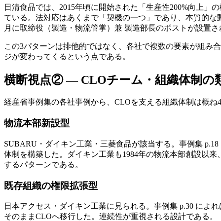
日清食品では、2015年頃に開始された「生産性200%向上」の構造
ている。法対応はあくまで「契機の一つ」であり、本質的な動機
月に取締役（製造・物流管掌）兼 製造部長のポストが設置された
この3パターンは排他的ではなく、各社で複数の要素が組み
ジが変わってくるという点である。
横断視点② — CLOチーム・組織体制の
経産省事例集の各社事例から、CLOを支える組織体制は概ね
物流本部新設型
SUBARU・ダイキン工業・三菱食品が該当する。事例集 p.
体制を構築した。ダイキン工業も1984年の物流本部創設以来
するパターンである。
既存組織の権限拡張型
日本アクセス・ダイキン工業に見られる。事例集 p.30 によ
そのままCLOへ移行した。連続性が重視される設計である。