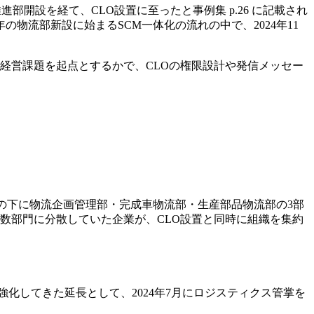
g推進部開設を経て、CLO設置に至ったと事例集 p.26 に記載され
物流部新設に始まるSCM一体化の流れの中で、2024年11
経営課題を起点とするかで、CLOの権限設計や発信メッセー
し、その下に物流企画管理部・完成車物流部・生産部品物流部の3部
が複数部門に分散していた企業が、CLO設置と同時に組織を集約
強化してきた延長として、2024年7月にロジスティクス管掌を