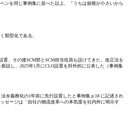
ルペンを同じ事例集に並べた以上、『うちは規模が小さいから
づく類型化である。
を設置、その後SCM部とSCM担当役員も設けてきた。改正法を
新設し、2025年1月にCLO設置を対外的に公表した（事例集
法令義務化の1年前に先行設置したと事例集 p.18 に記述され
型のメッセージは「自社の物流改革への本気度を社内外に明示す