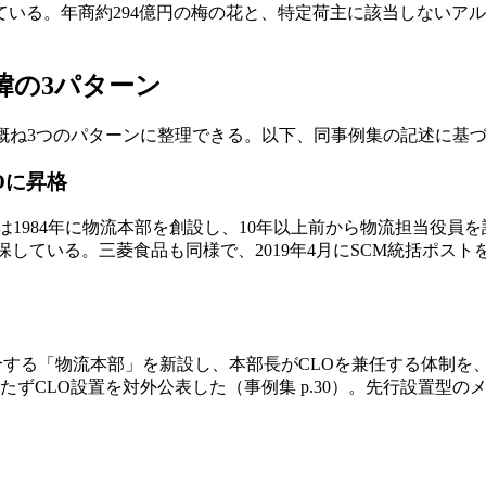
いる。年商約294億円の梅の花と、特定荷主に該当しないア
。
緯の3パターン
概ね3つのパターンに整理できる。以下、同事例集の記述に基
Oに昇格
社は1984年に物流本部を創設し、10年以上前から物流担当役員
している。三菱食品も同様で、2019年4月にSCM統括ポストを
統合する「物流本部」を新設し、本部長がCLOを兼任する体制を、
待たずCLO設置を対外公表した（事例集 p.30）。先行設置