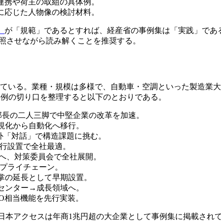
連携や荷主の取組の具体例。
に応じた人物像の検討材料。
』
が「規範」であるとすれば、経産省の事例集は「実践」であ
対照させながら読み解くことを推奨する。
れている。業種・規模は多様で、自動車・空調といった製造業
各事例の切り口を整理すると以下のとおりである。
流部長の二人三脚で中堅企業の改革を加速。
視化から自動化へ移行。
外「対話」で構造課題に挑む。
先行設置で全社最適。
Oへ、対策委員会で全社展開。
めのサプライチェーン。
掌の延長として早期設置。
センター→成長領域へ。
LO相当機能を先行実装。
・日本アクセスは年商1兆円超の大企業として事例集に掲載されて