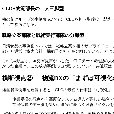
CLO+物流部長の二人三脚型
梅の花グループの事例集 p.7 では、CLOを担う取締役（
として参考になる。
戦略立案部隊と戦術実行部隊の分離型
日清食品の事例集 p.26 では、戦略立案を担うサプライチ
部）と運営（協力会社・機能子会社）を分離している。ガバ
これら4類型は、国交省提言が示した「CLOチーム4類型の
かった企業は、この成功事例集には載っていない。共通項は
横断視点③ — 物流DXの「まずは可視
経産省事例集を通読すると、CLOの最初の仕事は「可視化」
企業規模の観点から高度なシステム導入が難しい場合で
で最低限のデータを集め、事実に基づく改善サイクルを回
上記の梅の花グループの事例は、中堅企業でも実行できる出発