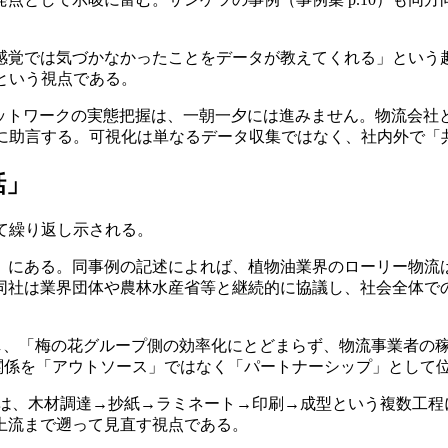
感覚では気づかなかったことをデータが教えてくれる」という
という視点である。
物流ネットワークの実態把握は、一朝一夕には進みません。物流
Oに助言する。可視化は単なるデータ収集ではなく、社内外で「
話」
て繰り返し示される。
6-17）にある。同事例の記述によれば、植物油業界のローリー
同社は業界団体や農林水産省等と継続的に協議し、社会全体で
定し、「梅の花グループ側の効率化にとどまらず、物流事業者の
との関係を「アウトソース」ではなく「パートナーシップ」として
プ調達は、木材調達→抄紙→ラミネート→印刷→成型という複数工
上流まで遡って見直す視点である。