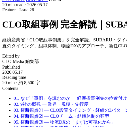
20
min read ·
2026.05.17
Feature · Issue 26
CLO取組事例 完全解読｜SU
経済産業省『CLO取組事例集』を完全解読。SUBARU・ダ
置のタイミング、組織体制、物流DXのアプローチ、新任CL
Edited by
CLO Media 編集部
Published
2026.05.17
Reading time
20
min
· 約 8,500 字
Contents
01. なぜ「事例」を読むのか — 経産省事例集の位置付け
02. 9社の概観 — 業界・規模・先行度
03. 横断視点① — CLO設置タイミング・経緯の3パター
04. 横断視点② — CLOチーム・組織体制の類型
05. 横断視点③ — 物流DXの「まずは可視化から」