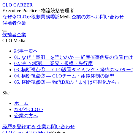
CLO CAREER
Executive Practice · 物流統括管理者
なぜ今CLOか
役割
業務委託
Media
企業の方へ
お問い合わせ
候補者
企業
候補者
企業
CLO Media
記事一覧へ
01. なぜ「事例」を読むのか — 経産省事例集の位置付け
02. 9社の概観 — 業界・規模・先行度
03. 横断視点① — CLO設置タイミング・経緯の3パター
04. 横断視点② — CLOチーム・組織体制の類型
05. 横断視点③ — 物流DXの「まずは可視化から」
Site
ホーム
なぜ今CLOか
企業の方へ
経歴を登録する
企業お問い合わせ
CLO Career
/
CLO Media
/
Feature