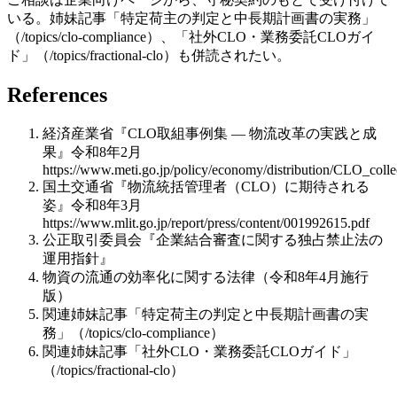
いる。姉妹記事「特定荷主の判定と中長期計画書の実務」
（/topics/clo-compliance）、「社外CLO・業務委託CLOガイ
ド」（/topics/fractional-clo）も併読されたい。
References
経済産業省『CLO取組事例集 — 物流改革の実践と成
果』令和8年2月
https://www.meti.go.jp/policy/economy/distribution/CLO_colle
国土交通省『物流統括管理者（CLO）に期待される
姿』令和8年3月
https://www.mlit.go.jp/report/press/content/001992615.pdf
公正取引委員会『企業結合審査に関する独占禁止法の
運用指針』
物資の流通の効率化に関する法律（令和8年4月施行
版）
関連姉妹記事「特定荷主の判定と中長期計画書の実
務」（/topics/clo-compliance）
関連姉妹記事「社外CLO・業務委託CLOガイド」
（/topics/fractional-clo）