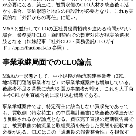
が必要になる。第三に、被買収側のCLO人材を統合後も活
かす場合、契約形態と地位の再設計が必要となり、これも実
質的な「外部からの再任」に近い。
M&Aと並行してCLOの正社員役員招聘を進める時間がない
場合、業務委託CLO・顧問契約での暫定対応が現実的選択
肢となる（姉妹記事「社外CLO・業務委託CLOガイ
ド」/topics/fractional-clo 参照）。
事業承継局面でのCLO論点
M&Aの一形態として、中小規模の物流関連事業者（3PL、
地域専門運送事業者など）の事業承継案件も増加している。
後継者不足を背景に売却を選ぶ事業者が増え、これを大手荷
主や3PLが垂直統合的に取り込む構造である。
事業承継案件では、特定荷主に該当しない買収先であって
も、買収側（特定荷主）の中長期計画書に統合後の構造がど
う反映されるかが論点となる。買収完了直後の定期報告書で
は、被買収側の物流量と取組実績を統合した実態を記載する
必要がある。CLOはこの「過渡期の報告整合性」を担保す