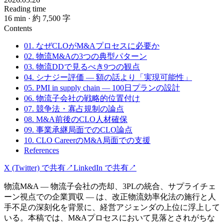
Reading time
16
min
· 約 7,500 字
Contents
01. なぜCLOがM&Aプロセスに必要か
02. 物流M&Aの3つの典型パターン
03. 物流DDで見るべき9つの観点
04. シナジー評価 — 額の話より「実現可能性」
05. PMI in supply chain — 100日プランの設計
06. 物流子会社の戦略的位置付け
07. 競争法・寡占規制の論点
08. M&A前後のCLO人材確保
09. 事業承継局面でのCLO論点
10. CLO CareerのM&A局面での支援
References
X (Twitter) で共有
↗
LinkedIn で共有
↗
物流M&A — 物流子会社の売却、3PLの統合、サプライチェ
ーン視点での企業買収 — は、改正物流効率化法の施行と人
手不足の深刻化を背景に、経営アジェンダの上位に浮上して
いる。本稿では、M&Aプロセスにおいて見落とされがちな