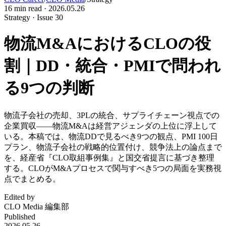
16
min read ·
2026.05.26
Strategy · Issue 30
物流M&AにおけるCLOの役
割｜DD・統合・PMIで問われ
る9つの判断
物流子会社の売却、3PLの統合、サプライチェーン視点での
企業買収——物流M&Aは経営アジェンダの上位に浮上して
いる。本稿では、物流DDで見るべき9つの観点、PMI 100日
プラン、物流子会社の戦略的位置付け、競争法上の論点まで
を、経産省『CLO取組事例集』と国交省提言に基づき整理
する。CLOがM&Aプロセスで関与すべき5つの局面を実務視
点でまとめる。
Edited by
CLO Media 編集部
Published
2026.05.26