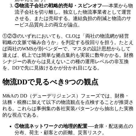
③物流子会社の戦略的売却・スピンオフ
──
本業から物
流子会社を切り離し、独立した物流事業者として運営
させる、または売却する。連結負担の削減と物流のサ
ービス品質向上の両立が論点。
①②③のいずれにおいても、CLOは「両社の物流網が経営
戦略の文脈で噛み合うか」を判定する役回りを担う。たとえ
ば両社のWMSが別ベンダーで、マスタの設計思想からして
違えば、机上では簡単な拠点集約も実装に数年かかる。財務
シナジーの表からは見えないこの種の運用レベルの非互換
を、DDで先に見抜けるかが分かれ目になる。
物流DDで見るべき9つの観点
M&Aの DD（デューデリジェンス）フェーズでは、財務・
法務・税務に加えて以下の物流観点を点検することが推奨さ
れる。これらは事例集の各社実装パターンから抽出した実務
的な視点である。
①物流ネットワークの地理的配置
──
倉庫・配送拠点の
分布、荷主・顧客との距離、災害リスク。