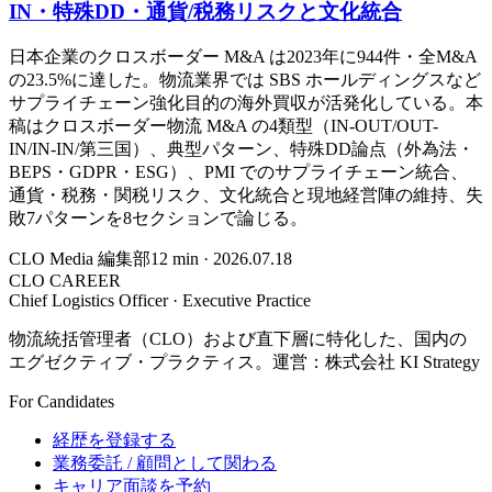
IN・特殊DD・通貨/税務リスクと文化統合
日本企業のクロスボーダー M&A は2023年に944件・全M&A
の23.5%に達した。物流業界では SBS ホールディングスなど
サプライチェーン強化目的の海外買収が活発化している。本
稿はクロスボーダー物流 M&A の4類型（IN-OUT/OUT-
IN/IN-IN/第三国）、典型パターン、特殊DD論点（外為法・
BEPS・GDPR・ESG）、PMI でのサプライチェーン統合、
通貨・税務・関税リスク、文化統合と現地経営陣の維持、失
敗7パターンを8セクションで論じる。
CLO Media 編集部
12
min ·
2026.07.18
CLO CAREER
Chief Logistics Officer · Executive Practice
物流統括管理者（CLO）および直下層に特化した、国内の
エグゼクティブ・プラクティス。運営：株式会社 KI Strategy
For Candidates
経歴を登録する
業務委託 / 顧問として関わる
キャリア面談を予約