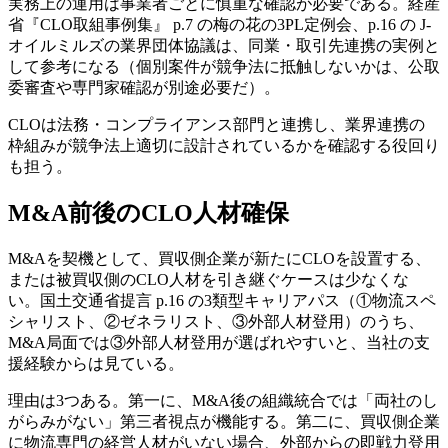
実務上の運用は事業者ごとに慎重な確認が必要である。経産
省『CLO取組事例集』 p.7 の梅の花の3PL定例会、p.16 の J-
オイルミルズの業界団体協議は、同業・取引先連携の実例と
して参考になる（個別案件が競争法に抵触しないかは、公取
委審査や専門家確認が別途必要だ）。
CLOは法務・コンプライアンス部門と連携し、業界連携の
枠組みが競争法上適切に設計されているかを確認する役回り
も担う。
M&A前後のCLO人材確保
M&Aを契機として、買収側企業が新たにCLOを設置する、
または被買収側のCLO人材を引き継ぐケースは少なくな
い。国土交通省提言 p.16 の3類型キャリアパス（①物流スペ
シャリスト、②ゼネラリスト、③外部人材登用）のうち、
M&A局面では③外部人材登用が選ばれやすいと、当社の支
援経験からは見ている。
理由は3つある。第一に、M&A後の組織統合では「両社のし
がらみがない」第三者視点が機能する。第二に、買収側企業
に物流専門の経営人材がいない場合、外部からの即戦力登用