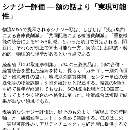
シナジー評価 — 額の話より「実現可能
性」
物流M&Aで提示されるシナジー額は、しばしば「拠点集約
による倉庫費削減」「共同配送による輸送費削減」「重複機
能の統合によるSG&A削減」といった項目で算定される。問
題は、それらが机上で算出可能な一方、実装には組織的・契
約的・物理的な障壁があるという点である。
経産省『CLO取組事例集』 p.34 の三菱食品は、卸の合併・
経営統合を重ねた経緯を持ち、長らく「カテゴリー別の商慣
習・物流与件の違い、地域別の購買体制、センター単位の最
適化等の物流課題」を抱え続けたと記述する。複数のM&A
を経て長年が経過してもなお、SCM統括役職とCLO設置に
よってようやく統合の本格化に至った。物流統合は短期で結
果が出ない領域である。
現実的なシナジー評価は、額そのものより「実現までの時間
軸」と「組織変革コスト」を含めて議論する。CLOはこの
「実現可能性のリアリティチェック」を経営層に提供する立