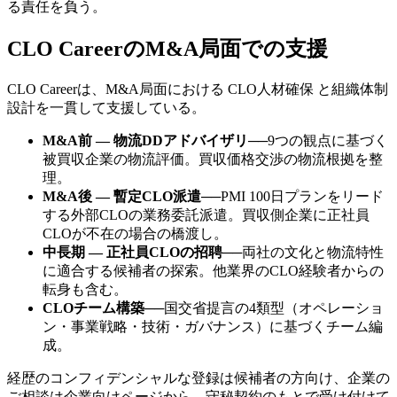
る責任を負う。
CLO CareerのM&A局面での支援
CLO Careerは、M&A局面における CLO人材確保 と組織体制
設計を一貫して支援している。
M&A前 — 物流DDアドバイザリ
──
9つの観点に基づく
被買収企業の物流評価。買収価格交渉の物流根拠を整
理。
M&A後 — 暫定CLO派遣
──
PMI 100日プランをリード
する外部CLOの業務委託派遣。買収側企業に正社員
CLOが不在の場合の橋渡し。
中長期 — 正社員CLOの招聘
──
両社の文化と物流特性
に適合する候補者の探索。他業界のCLO経験者からの
転身も含む。
CLOチーム構築
──
国交省提言の4類型（オペレーショ
ン・事業戦略・技術・ガバナンス）に基づくチーム編
成。
経歴のコンフィデンシャルな登録は候補者の方向け、企業の
ご相談は企業向けページから、守秘契約のもとで受け付けて