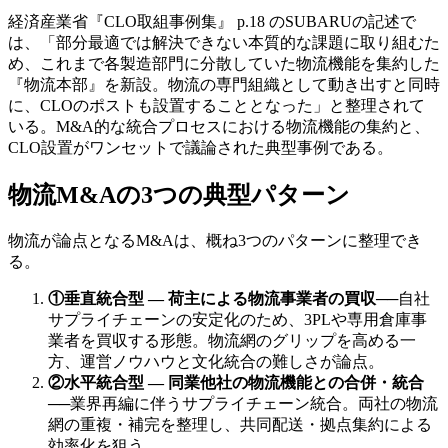
経済産業省『CLO取組事例集』 p.18 のSUBARUの記述で
は、「部分最適では解決できない本質的な課題に取り組むた
め、これまで各製造部門に分散していた物流機能を集約した
『物流本部』を新設。物流の専門組織として動き出すと同時
に、CLOのポストも設置することとなった」と整理されて
いる。M&A的な統合プロセスにおける物流機能の集約と、
CLO設置がワンセットで議論された典型事例である。
物流M&Aの3つの典型パターン
物流が論点となるM&Aは、概ね3つのパターンに整理でき
る。
①垂直統合型 — 荷主による物流事業者の買収
──
自社
サプライチェーンの安定化のため、3PLや専用倉庫事
業者を買収する形態。物流網のグリップを高める一
方、運営ノウハウと文化統合の難しさが論点。
②水平統合型 — 同業他社の物流機能との合併・統合
──
業界再編に伴うサプライチェーン統合。両社の物流
網の重複・補完を整理し、共同配送・拠点集約による
効率化を狙う。