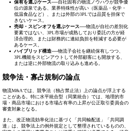
保有を選ぶケース
──
自社固有の物流ノウハウが競争優
位の源泉である、業界特殊性が高い（医薬品・化学・
低温食品など）、または外部の3PLでは品質を担保で
きないケース。
売却・スピンオフを選ぶケース
──
物流が自社の差別化
要素ではない、3PL市場が成熟しており委託の方が経
済合理的、または財務的に連結負担を軽減する必要が
あるケース。
ハイブリッド構造
──
物流子会社を継続保有しつつ、
3PL機能をスピンアウトして外部顧客にも開放する、
または逆に外部物流の取り込みも進める。
競争法・寡占規制の論点
物流M&Aでは、競争法（独占禁止法）上の論点が浮上する
ことがある。特に水平統合型（同業統合）では、地理的市
場・商品市場における市場占有率の上昇が公正取引委員会の
審査対象となる。
また、改正物流効率化法に基づく「共同輸配送」「共同調
達」は、競争法上の例外規定として整理されているものの、