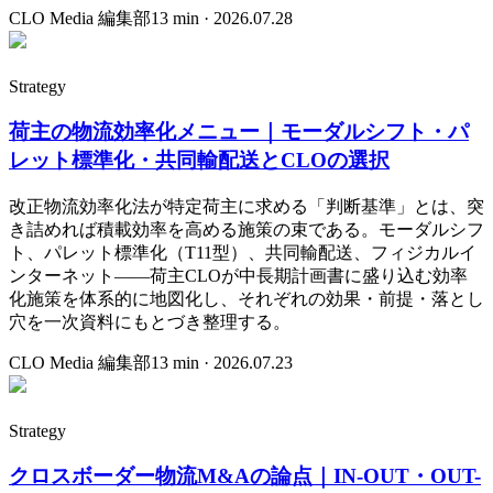
CLO Media 編集部
13
min ·
2026.07.28
Strategy
荷主の物流効率化メニュー｜モーダルシフト・パ
レット標準化・共同輸配送とCLOの選択
改正物流効率化法が特定荷主に求める「判断基準」とは、突
き詰めれば積載効率を高める施策の束である。モーダルシフ
ト、パレット標準化（T11型）、共同輸配送、フィジカルイ
ンターネット——荷主CLOが中長期計画書に盛り込む効率
化施策を体系的に地図化し、それぞれの効果・前提・落とし
穴を一次資料にもとづき整理する。
CLO Media 編集部
13
min ·
2026.07.23
Strategy
クロスボーダー物流M&Aの論点｜IN-OUT・OUT-