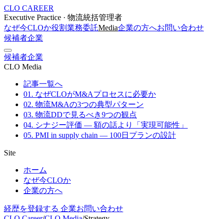
CLO CAREER
Executive Practice · 物流統括管理者
なぜ今CLOか
役割
業務委託
Media
企業の方へ
お問い合わせ
候補者
企業
候補者
企業
CLO Media
記事一覧へ
01. なぜCLOがM&Aプロセスに必要か
02. 物流M&Aの3つの典型パターン
03. 物流DDで見るべき9つの観点
04. シナジー評価 — 額の話より「実現可能性」
05. PMI in supply chain — 100日プランの設計
Site
ホーム
なぜ今CLOか
企業の方へ
経歴を登録する
企業お問い合わせ
CLO Career
/
CLO Media
/
Strategy