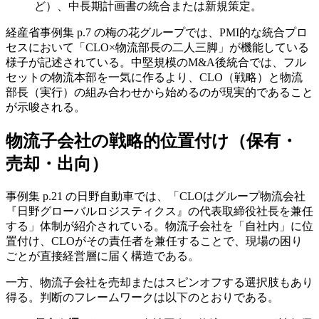
ど）、中長期計画書の統合または新規策定。
経産省事例集 p.7 の梅の花グループでは、PMI的な統合プロ
セスにおいて「CLO×物流部長の二人三脚」が機能している
様子が記述されている。中堅規模のM&A後統合では、フル
セットの物流本部を一気に作るより、CLO（戦略）と物流
部長（実行）の組み合わせから始めるのが現実的であること
が示唆される。
物流子会社の戦略的位置付け（保有・
売却・出向）
事例集 p.21 の日野自動車では、「CLOはグループ物流会社
『日野グローバルロジスティクス』の代表取締役社長を兼任
する」体制が紹介されている。物流子会社を「自社内」に位
置付け、CLOがその責任者を兼任することで、現場の困り
ごとが直接経営層に届く構造である。
一方、物流子会社を売却またはスピンオフする選択肢もあり
得る。判断のフレームワークは以下のとおりである。