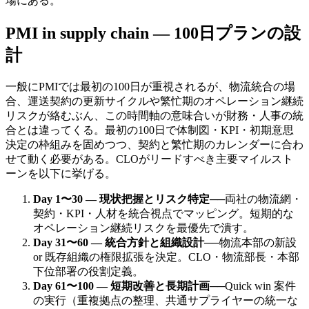
場にある。
PMI in supply chain — 100日プランの設
計
一般にPMIでは最初の100日が重視されるが、物流統合の場
合、運送契約の更新サイクルや繁忙期のオペレーション継続
リスクが絡むぶん、この時間軸の意味合いが財務・人事の統
合とは違ってくる。最初の100日で体制図・KPI・初期意思
決定の枠組みを固めつつ、契約と繁忙期のカレンダーに合わ
せて動く必要がある。CLOがリードすべき主要マイルスト
ーンを以下に挙げる。
Day 1〜30 — 現状把握とリスク特定
──
両社の物流網・
契約・KPI・人材を統合視点でマッピング。短期的な
オペレーション継続リスクを最優先で潰す。
Day 31〜60 — 統合方針と組織設計
──
物流本部の新設
or 既存組織の権限拡張を決定。CLO・物流部長・本部
下位部署の役割定義。
Day 61〜100 — 短期改善と長期計画
──
Quick win 案件
の実行（重複拠点の整理、共通サプライヤーの統一な