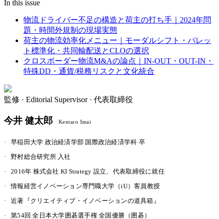
In this issue
物流ドライバー不足の構造と荷主の打ち手｜2024年問
題・時間外規制の現場実態
荷主の物流効率化メニュー｜モーダルシフト・パレッ
ト標準化・共同輸配送とCLOの選択
クロスボーダー物流M&Aの論点｜IN-OUT・OUT-IN・
特殊DD・通貨/税務リスクと文化統合
監修 ·
Editorial Supervisor · 代表取締役
今井 健太郎
Kentaro Imai
·
早稲田大学 政治経済学部 国際政治経済学科 卒
·
野村総合研究所 入社
·
2016年 株式会社 KI Strategy 設立、代表取締役に就任
·
情報経営イノベーション専門職大学（iU）客員教授
·
近著『クリエイティブ・イノベーションの道具箱』
·
第54回 全日本大学囲碁選手権 全国優勝（囲碁）