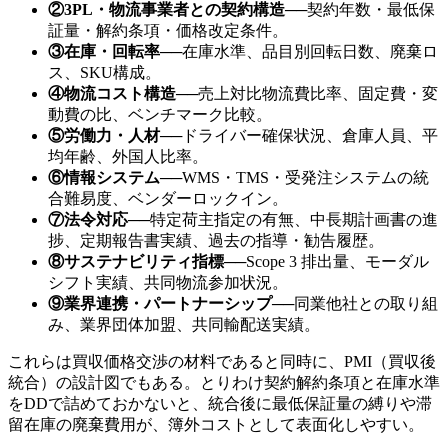
②3PL・物流事業者との契約構造
──
契約年数・最低保
証量・解約条項・価格改定条件。
③在庫・回転率
──
在庫水準、品目別回転日数、廃棄ロ
ス、SKU構成。
④物流コスト構造
──
売上対比物流費比率、固定費・変
動費の比、ベンチマーク比較。
⑤労働力・人材
──
ドライバー確保状況、倉庫人員、平
均年齢、外国人比率。
⑥情報システム
──
WMS・TMS・受発注システムの統
合難易度、ベンダーロックイン。
⑦法令対応
──
特定荷主指定の有無、中長期計画書の進
捗、定期報告書実績、過去の指導・勧告履歴。
⑧サステナビリティ指標
──
Scope 3 排出量、モーダル
シフト実績、共同物流参加状況。
⑨業界連携・パートナーシップ
──
同業他社との取り組
み、業界団体加盟、共同輸配送実績。
これらは買収価格交渉の材料であると同時に、PMI（買収後
統合）の設計図でもある。とりわけ契約解約条項と在庫水準
をDDで詰めておかないと、統合後に最低保証量の縛りや滞
留在庫の廃棄費用が、簿外コストとして表面化しやすい。