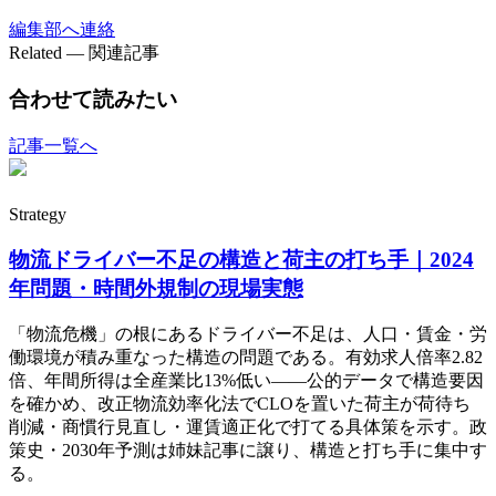
編集部へ連絡
Related — 関連記事
合わせて読みたい
記事一覧へ
Strategy
物流ドライバー不足の構造と荷主の打ち手｜2024
年問題・時間外規制の現場実態
「物流危機」の根にあるドライバー不足は、人口・賃金・労
働環境が積み重なった構造の問題である。有効求人倍率2.82
倍、年間所得は全産業比13%低い——公的データで構造要因
を確かめ、改正物流効率化法でCLOを置いた荷主が荷待ち
削減・商慣行見直し・運賃適正化で打てる具体策を示す。政
策史・2030年予測は姉妹記事に譲り、構造と打ち手に集中す
る。