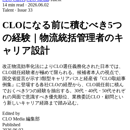
14
min read ·
2026.06.02
Talent · Issue 33
CLOになる前に積むべき5つ
の経験｜物流統括管理者のキ
ャリア設計
改正物流効率化法によりCLO選任義務化された日本では、
CLO就任経験者が極めて限られる。候補者本人の視点で、
国交省提言が示す3類型キャリアパスと経産省『CLO取組事
例集』に登場する各社CLOの経歴から、CLO就任前に積ん
でおくべき5つの経験を抽出する。30代・40代・50代それぞ
れの局面で意識すべき優先順位、業務委託CLO・顧問とい
う新しいキャリア経路まで踏み込む。
Edited by
CLO Media 編集部
Published
2026.06.02