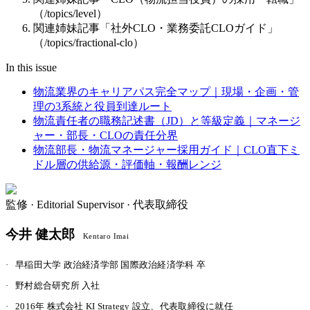
（/topics/level）
関連姉妹記事「社外CLO・業務委託CLOガイド」
（/topics/fractional-clo）
In this issue
物流業界のキャリアパス完全マップ｜現場・企画・管
理の3系統と役員到達ルート
物流責任者の職務記述書（JD）と等級定義｜マネージ
ャー・部長・CLOの責任分界
物流部長・物流マネージャー採用ガイド｜CLO直下ミ
ドル層の供給源・評価軸・報酬レンジ
監修 ·
Editorial Supervisor · 代表取締役
今井 健太郎
Kentaro Imai
·
早稲田大学 政治経済学部 国際政治経済学科 卒
·
野村総合研究所 入社
·
2016年 株式会社 KI Strategy 設立、代表取締役に就任