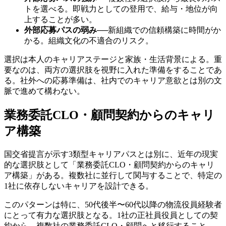
トを選べる。即戦力としての登用で、給与・地位が向
上することが多い。
外部応募パスの弱み
──
新組織での信頼構築に時間がか
かる。組織文化の不適合のリスク。
選択は本人のキャリアステージと家族・生活背景による。重
要なのは、両方の選択肢を視野に入れた準備をすることであ
る。社外への応募準備は、社内でのキャリア意欲とは別の文
脈で進めて構わない。
業務委託CLO・顧問契約からのキャリ
ア構築
国交省提言が示す3類型キャリアパスとは別に、近年の現実
的な選択肢として「業務委託CLO・顧問契約からのキャリ
ア構築」がある。複数社に並行して関与することで、特定の
1社に依存しないキャリアを設計できる。
このパターンは特に、50代後半〜60代以降の物流役員経験者
にとって有力な選択肢となる。1社の正社員役員としての契
約から、複数社の業務委託CLO・顧問へと移行すること