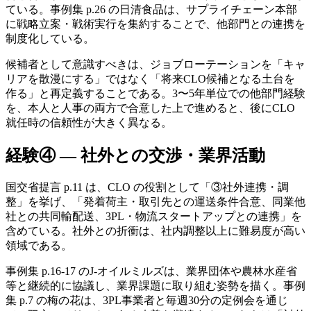
ている。事例集 p.26 の日清食品は、サプライチェーン本部
に戦略立案・戦術実行を集約することで、他部門との連携を
制度化している。
候補者として意識すべきは、ジョブローテーションを「キャ
リアを散漫にする」ではなく「将来CLO候補となる土台を
作る」と再定義することである。3〜5年単位での他部門経験
を、本人と人事の両方で合意した上で進めると、後にCLO
就任時の信頼性が大きく異なる。
経験④ — 社外との交渉・業界活動
国交省提言 p.11 は、CLO の役割として「③社外連携・調
整」を挙げ、「発着荷主・取引先との運送条件合意、同業他
社との共同輸配送、3PL・物流スタートアップとの連携」を
含めている。社外との折衝は、社内調整以上に難易度が高い
領域である。
事例集 p.16-17 のJ-オイルミルズは、業界団体や農林水産省
等と継続的に協議し、業界課題に取り組む姿勢を描く。事例
集 p.7 の梅の花は、3PL事業者と毎週30分の定例会を通じ