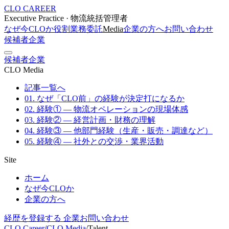
CLO CAREER
Executive Practice · 物流統括管理者
なぜ今CLOか
役割
業務委託
Media
企業の方へ
お問い合わせ
候補者
企業
候補者
企業
CLO Media
記事一覧へ
01. なぜ「CLO前」の経験が決定打になるか
02. 経験① — 物流オペレーションの現場体感
03. 経験② — 経営計画・財務の理解
04. 経験③ — 他部門経験（生産・販売・調達など）
05. 経験④ — 社外との交渉・業界活動
Site
ホーム
なぜ今CLOか
企業の方へ
経歴を登録する
企業お問い合わせ
CLO Career
/
CLO Media
/
Talent