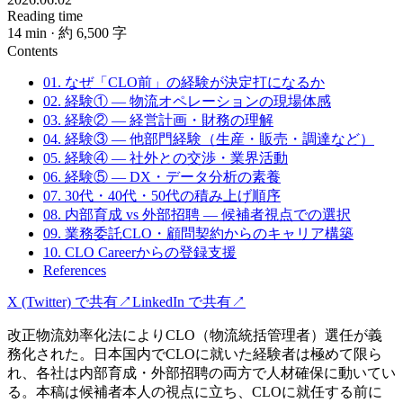
Reading time
14
min
· 約 6,500 字
Contents
01. なぜ「CLO前」の経験が決定打になるか
02. 経験① — 物流オペレーションの現場体感
03. 経験② — 経営計画・財務の理解
04. 経験③ — 他部門経験（生産・販売・調達など）
05. 経験④ — 社外との交渉・業界活動
06. 経験⑤ — DX・データ分析の素養
07. 30代・40代・50代の積み上げ順序
08. 内部育成 vs 外部招聘 — 候補者視点での選択
09. 業務委託CLO・顧問契約からのキャリア構築
10. CLO Careerからの登録支援
References
X (Twitter) で共有
↗
LinkedIn で共有
↗
改正物流効率化法によりCLO（物流統括管理者）選任が義
務化された。日本国内でCLOに就いた経験者は極めて限ら
れ、各社は内部育成・外部招聘の両方で人材確保に動いてい
る。本稿は候補者本人の視点に立ち、CLOに就任する前に