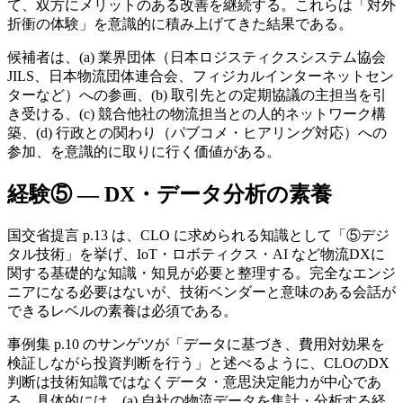
て、双方にメリットのある改善を継続する。これらは「対外
折衝の体験」を意識的に積み上げてきた結果である。
候補者は、(a) 業界団体（日本ロジスティクスシステム協会
JILS、日本物流団体連合会、フィジカルインターネットセン
ターなど）への参画、(b) 取引先との定期協議の主担当を引
き受ける、(c) 競合他社の物流担当との人的ネットワーク構
築、(d) 行政との関わり（パブコメ・ヒアリング対応）への
参加、を意識的に取りに行く価値がある。
経験⑤ — DX・データ分析の素養
国交省提言 p.13 は、CLO に求められる知識として「⑤デジ
タル技術」を挙げ、IoT・ロボティクス・AI など物流DXに
関する基礎的な知識・知見が必要と整理する。完全なエンジ
ニアになる必要はないが、技術ベンダーと意味のある会話が
できるレベルの素養は必須である。
事例集 p.10 のサンゲツが「データに基づき、費用対効果を
検証しながら投資判断を行う」と述べるように、CLOのDX
判断は技術知識ではなくデータ・意思決定能力が中心であ
る。具体的には、(a) 自社の物流データを集計・分析する経