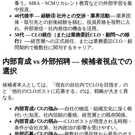
養う。MBA・SCMリカレント教育などの外部学習を集
中投資。
40代後半 — 経験④ 社外との交渉・業界活動
──
業界団
体・取引先との折衝経験を積む。役員昇格を視野に入
れ、外部発信・社内発信の機会を活用。
50代 — CLO就任（または業務委託CLO・顧問への移
行）
──
経営層への正式就任、または業務委託CLO・顧
問契約で複数社に関与するキャリア。
内部育成 vs 外部招聘 — 候補者視点での
選択
候補者本人としては、「現在の自社内でCLOを目指す」の
と「他社のCLOポストに応募する」のは、戦略が大きく異
なる。
内部育成パスの強み
──
自社の物流・組織文化に深く根
付いた知見。社内信頼の蓄積。経営層との既存関係。
内部育成パスの弱み
──
CLOポストが用意される時期・
条件が会社次第。社内政治の影響を受けやすい。
外部応募パスの強み
──
複数社の選択肢から最良のポス