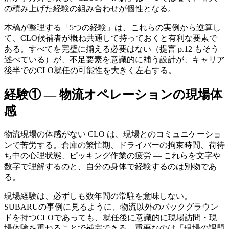
の積み上げた経験の組み合わせが個性となる。
本稿が整理する「5つの経験」は、これらの実例から逆算し
て、CLO候補者が概ね共通して持っておくと有利な要素で
ある。すべてを完璧に揃える必要はない（提言 p.12 もそう
述べている）が、不足要素を意識的に補う設計が、キャリア
後半でのCLO就任の可能性を大きく左右する。
経験① — 物流オペレーションの現場体
感
物流現場の体感がない CLO は、現場とのコミュニケーショ
ンで苦労する。倉庫の繁忙期、ドライバーの拘束時間、荷待
ち中の心理状態、ピッキング作業の疲労 — これらを文字や
数字で理解するのと、自分の身体で経験するのは別物であ
る。
現場経験は、必ずしも数年間の常駐を意味しない。
SUBARUの事例に見るように、物流以外のバックグラウン
ドを持つCLOであっても、就任後に意識的に現場訪問・現
場体験を重ねることで補完できる。重要なのは「現場の課題