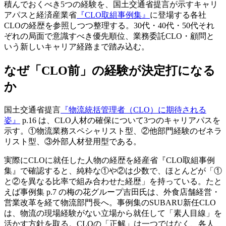
積んでおくべき5つの経験を、国土交通省提言が示すキャリ
アパスと経済産業省
『CLO取組事例集』
に登場する各社
CLOの経歴を参照しつつ整理する。30代・40代・50代それ
ぞれの局面で意識すべき優先順位、業務委託CLO・顧問と
いう新しいキャリア経路まで踏み込む。
なぜ「CLO前」の経験が決定打になる
か
国土交通省提言
『物流統括管理者（CLO）に期待される
姿』
p.16 は、CLO人材の確保について3つのキャリアパスを
示す。①物流業務スペシャリスト型、②他部門経験のゼネラ
リスト型、③外部人材登用型である。
実際にCLOに就任した人物の経歴を経産省『CLO取組事例
集』で確認すると、純粋な①や②は少数で、ほとんどが「①
と②を異なる比率で組み合わせた経歴」を持っている。たと
えば事例集 p.7 の梅の花グループ吉田氏は、外食店舗経営・
営業改革を経て物流部門長へ。事例集のSUBARU新任CLO
は、物流の現場経験がない立場から就任して「素人目線」を
活かす方針を取る。CLOの「正解」は一つではなく、各人