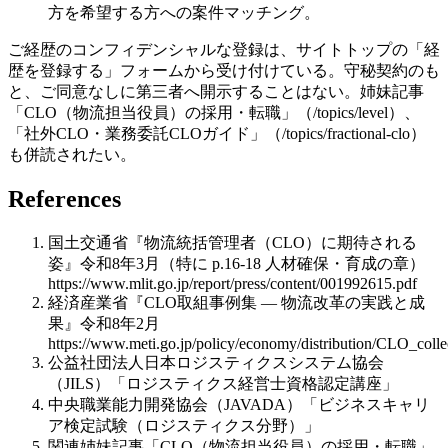
方を希望する方への案件マッチング。
ご経歴のコンフィデンシャルな登録は、サイトトップの「経
歴を登録する」フォームから受け付けている。守秘契約のも
と、ご同意なしに第三者へ開示することはない。姉妹記事
「CLO（物流担当役員）の採用・転職」（/topics/level）、
「社外CLO・業務委託CLOガイド」（/topics/fractional-clo）
も併読されたい。
References
国土交通省『物流統括管理者（CLO）に期待される
姿』令和8年3月（特に p.16-18 人材確保・育成の章）
https://www.mlit.go.jp/report/press/content/001992615.pdf
経済産業省『CLO取組事例集 — 物流改革の実践と成
果』令和8年2月
https://www.meti.go.jp/policy/economy/distribution/CLO_colle
公益社団法人日本ロジスティクスシステム協会
（JILS）「ロジスティクス経営士資格認定講座」
中央職業能力開発協会（JAVADA）「ビジネスキャリ
ア検定試験（ロジスティクス分野）」
関連姉妹記事「CLO（物流担当役員）の採用・転職」