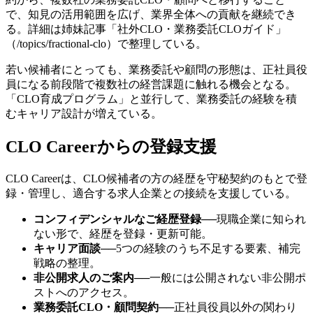
で、知見の活用範囲を広げ、業界全体への貢献を継続でき
る。詳細は姉妹記事「社外CLO・業務委託CLOガイド」
（/topics/fractional-clo）で整理している。
若い候補者にとっても、業務委託や顧問の形態は、正社員役
員になる前段階で複数社の経営課題に触れる機会となる。
「CLO育成プログラム」と並行して、業務委託の経験を積
むキャリア設計が増えている。
CLO Careerからの登録支援
CLO Careerは、CLO候補者の方の経歴を守秘契約のもとで登
録・管理し、適合する求人企業との接続を支援している。
コンフィデンシャルなご経歴登録
──
現職企業に知られ
ない形で、経歴を登録・更新可能。
キャリア面談
──
5つの経験のうち不足する要素、補完
戦略の整理。
非公開求人のご案内
──
一般には公開されない非公開ポ
ストへのアクセス。
業務委託CLO・顧問契約
──
正社員役員以外の関わり