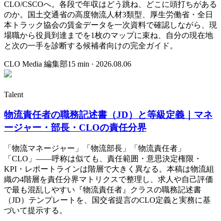
CLO/CSCOへ。各段で年収はどう跳ね、どこに頭打ちがある
のか。国土交通省の高度物流人材3類型、厚生労働省・全日
本トラック協会の賃金データを一次資料で確認しながら、現
場職から役員到達までを1枚のマップに束ね、自分の現在地
と次の一手を診断する候補者向けの完全ガイド。
CLO Media 編集部
15
min ·
2026.08.06
Talent
物流責任者の職務記述書（JD）と等級定義｜マネ
ージャー・部長・CLOの責任分界
「物流マネージャー」「物流部長」「物流責任者」
「CLO」——呼称は似ても、責任範囲・意思決定権限・
KPI・レポートラインは階層で大きく異なる。本稿は物流組
織の4階層を責任分界マトリクスで整理し、求人や自己評価
で最も混乱しやすい『物流責任者』クラスの職務記述書
（JD）テンプレートを、国交省提言のCLO定義と実務に基
づいて提示する。