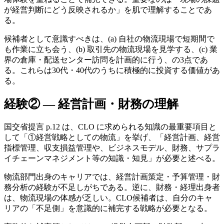
が経営判断にどう反映されるか」を肌で理解することであ
る。
候補者として意識すべきは、(a) 自社の物流現場で短期間で
も作業に立ち会う、(b) 取引先の物流現場を見学する、(c) 業
界の倉庫・配送センター訪問を計画的に行う、の3点であ
る。これらは30代・40代のうちに積極的に投資する価値があ
る。
経験② — 経営計画・財務の理解
国交省提言 p.12 は、CLO に求められる知識の最重要項目と
して「①経営戦略としての物流」を挙げ、「経営計画、経営
指標管理、収支損益管理や、ビジネスモデル、財務、サプラ
イチェーンマネジメント等の知識・知見」が必要と述べる。
物流部門出身のキャリアでは、経営計画策定・予算管理・財
務分析の経験が不足しがちである。逆に、財務・経理出身者
は、物流現場の体感が乏しい。CLO候補者は、自分のキャ
リアの「不足側」を意識的に補完する戦略が必要となる。