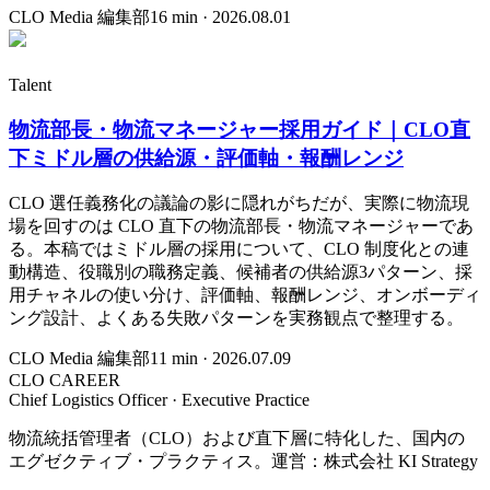
CLO Media 編集部
16
min ·
2026.08.01
Talent
物流部長・物流マネージャー採用ガイド｜CLO直
下ミドル層の供給源・評価軸・報酬レンジ
CLO 選任義務化の議論の影に隠れがちだが、実際に物流現
場を回すのは CLO 直下の物流部長・物流マネージャーであ
る。本稿ではミドル層の採用について、CLO 制度化との連
動構造、役職別の職務定義、候補者の供給源3パターン、採
用チャネルの使い分け、評価軸、報酬レンジ、オンボーディ
ング設計、よくある失敗パターンを実務観点で整理する。
CLO Media 編集部
11
min ·
2026.07.09
CLO CAREER
Chief Logistics Officer · Executive Practice
物流統括管理者（CLO）および直下層に特化した、国内の
エグゼクティブ・プラクティス。運営：株式会社 KI Strategy