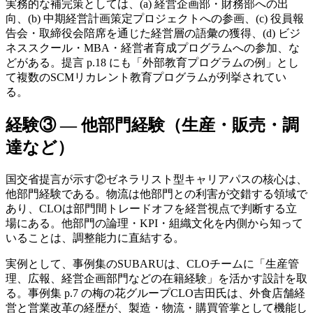
実務的な補完策としては、(a) 経営企画部・財務部への出
向、(b) 中期経営計画策定プロジェクトへの参画、(c) 役員報
告会・取締役会陪席を通じた経営層の語彙の獲得、(d) ビジ
ネススクール・MBA・経営者育成プログラムへの参加、な
どがある。提言 p.18 にも「外部教育プログラムの例」とし
て複数のSCMリカレント教育プログラムが列挙されてい
る。
経験③ — 他部門経験（生産・販売・調
達など）
国交省提言が示す②ゼネラリスト型キャリアパスの核心は、
他部門経験である。物流は他部門との利害が交錯する領域で
あり、CLOは部門間トレードオフを経営視点で判断する立
場にある。他部門の論理・KPI・組織文化を内側から知って
いることは、調整能力に直結する。
実例として、事例集のSUBARUは、CLOチームに「生産管
理、広報、経営企画部門などの在籍経験」を活かす設計を取
る。事例集 p.7 の梅の花グループCLO吉田氏は、外食店舗経
営と営業改革の経歴が、製造・物流・購買管掌として機能し