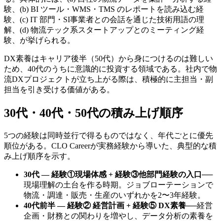
験、(b) BI ツール・WMS・TMS のレポートを読み込む経
験、(c) IT 部門・SI事業者との会話を通じた技術用語の理
解、(d) 物流テック系スタートアップとのミーティング経
験、が挙げられる。
DX素養はキャリア後半（50代）から身につけるのは難しい
ため、40代のうちに意識的に投資する領域である。社内で物
流DXプロジェクトが立ち上がる際は、積極的に主担当・副
担当を引き受ける価値がある。
30代・40代・50代の積み上げ順序
5つの経験は同時並行で得るものではなく、年代ごとに優先
順位がある。CLO Careerが実務経験から導いた、典型的な積
み上げ順序を示す。
30代 — 経験①現場体感 + 経験③他部門経験の入口
──
現場理解の土台を作る時期。ジョブローテーションで
物流・調達・販売・生産のいずれかを2〜3年経験。
40代前半 — 経験② 経営計画 + 経験⑤ DX素養
──
経営
企画・財務との関わりを増やし、データ分析の素養を