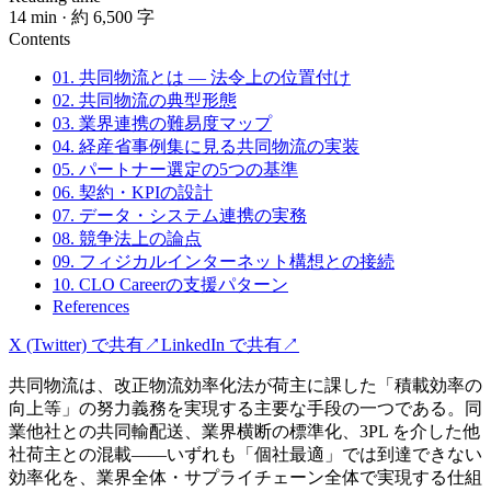
14
min
· 約 6,500 字
Contents
01. 共同物流とは — 法令上の位置付け
02. 共同物流の典型形態
03. 業界連携の難易度マップ
04. 経産省事例集に見る共同物流の実装
05. パートナー選定の5つの基準
06. 契約・KPIの設計
07. データ・システム連携の実務
08. 競争法上の論点
09. フィジカルインターネット構想との接続
10. CLO Careerの支援パターン
References
X (Twitter) で共有
↗
LinkedIn で共有
↗
共同物流は、改正物流効率化法が荷主に課した「積載効率の
向上等」の努力義務を実現する主要な手段の一つである。同
業他社との共同輸配送、業界横断の標準化、3PL を介した他
社荷主との混載——いずれも「個社最適」では到達できない
効率化を、業界全体・サプライチェーン全体で実現する仕組