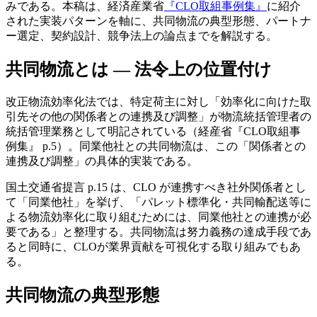
みである。本稿は、経済産業省
『CLO取組事例集』
に紹介
された実装パターンを軸に、共同物流の典型形態、パートナ
ー選定、契約設計、競争法上の論点までを解説する。
共同物流とは — 法令上の位置付け
改正物流効率化法では、特定荷主に対し「効率化に向けた取
引先その他の関係者との連携及び調整」が物流統括管理者の
統括管理業務として明記されている（経産省『CLO取組事
例集』 p.5）。同業他社との共同物流は、この「関係者との
連携及び調整」の具体的実装である。
国土交通省提言 p.15 は、CLO が連携すべき社外関係者とし
て「同業他社」を挙げ、「パレット標準化・共同輸配送等に
よる物流効率化に取り組むためには、同業他社との連携が必
要である」と整理する。共同物流は努力義務の達成手段であ
ると同時に、CLOが業界貢献を可視化する取り組みでもあ
る。
共同物流の典型形態