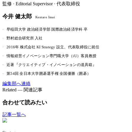
監修 ·
Editorial Supervisor · 代表取締役
今井 健太郎
Kentaro Imai
·
早稲田大学 政治経済学部 国際政治経済学科 卒
·
野村総合研究所 入社
·
2016年 株式会社 KI Strategy 設立、代表取締役に就任
·
情報経営イノベーション専門職大学（iU）客員教授
·
近著『クリエイティブ・イノベーションの道具箱』
·
第54回 全日本大学囲碁選手権 全国優勝（囲碁）
編集部へ連絡
Related — 関連記事
合わせて読みたい
記事一覧へ