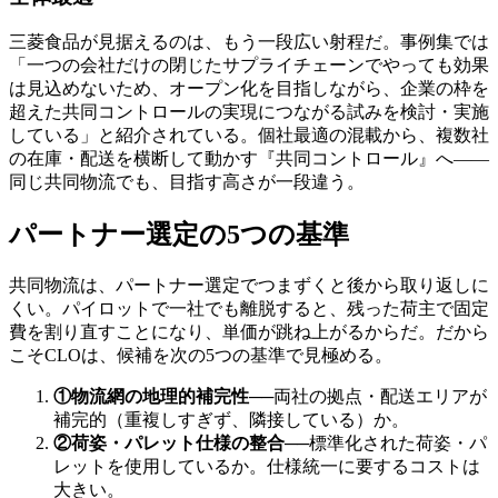
三菱食品が見据えるのは、もう一段広い射程だ。事例集では
「一つの会社だけの閉じたサプライチェーンでやっても効果
は見込めないため、オープン化を目指しながら、企業の枠を
超えた共同コントロールの実現につながる試みを検討・実施
している」と紹介されている。個社最適の混載から、複数社
の在庫・配送を横断して動かす『共同コントロール』へ——
同じ共同物流でも、目指す高さが一段違う。
パートナー選定の5つの基準
共同物流は、パートナー選定でつまずくと後から取り返しに
くい。パイロットで一社でも離脱すると、残った荷主で固定
費を割り直すことになり、単価が跳ね上がるからだ。だから
こそCLOは、候補を次の5つの基準で見極める。
①物流網の地理的補完性
──
両社の拠点・配送エリアが
補完的（重複しすぎず、隣接している）か。
②荷姿・パレット仕様の整合
──
標準化された荷姿・パ
レットを使用しているか。仕様統一に要するコストは
大きい。