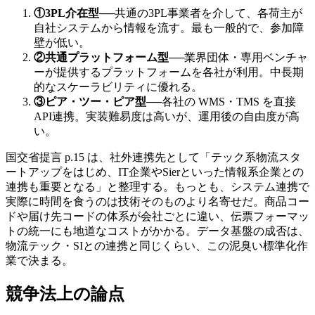
①3PL介在型
──
共通の3PL事業者を介して、各荷主が
自社システムから情報を流す。最も一般的で、参加障
壁が低い。
②共通プラットフォーム型
──
業界団体・専用ベンチャ
ーが提供するプラットフォームを各社が利用。中長期
的なスケーラビリティに優れる。
③ピア・ツー・ピア型
──
各社の WMS・TMS を直接
API連携。実装難易度は高いが、運用後の自由度が高
い。
国交省提言 p.15 は、社外連携先として「テック系物流スタ
ートアップをはじめ、IT企業やSierといった情報系企業との
連携も重要となる」と整理する。もっとも、システム連携で
実際に時間を食うのは技術そのものより名寄せだ。商品コー
ドや届け先コードの体系が会社ごとに違い、伝票フォーマッ
トの統一にも地道なコストがかかる。データ基盤の成否は、
物流テック・SIとの連携と同じくらい、この泥臭い標準化作
業で決まる。
競争法上の論点