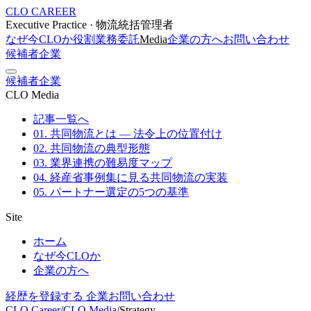
CLO CAREER
Executive Practice · 物流統括管理者
なぜ今CLOか
役割
業務委託
Media
企業の方へ
お問い合わせ
候補者
企業
候補者
企業
CLO Media
記事一覧へ
01. 共同物流とは — 法令上の位置付け
02. 共同物流の典型形態
03. 業界連携の難易度マップ
04. 経産省事例集に見る共同物流の実装
05. パートナー選定の5つの基準
Site
ホーム
なぜ今CLOか
企業の方へ
経歴を登録する
企業お問い合わせ
CLO Career
/
CLO Media
/
Strategy