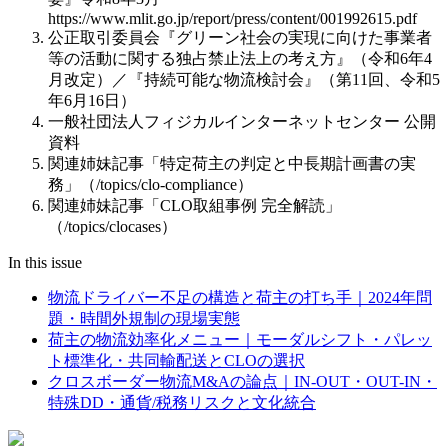
https://www.mlit.go.jp/report/press/content/001992615.pdf
公正取引委員会『グリーン社会の実現に向けた事業者
等の活動に関する独占禁止法上の考え方』（令和6年4
月改定）／『持続可能な物流検討会』（第11回、令和5
年6月16日）
一般社団法人フィジカルインターネットセンター 公開
資料
関連姉妹記事「特定荷主の判定と中長期計画書の実
務」（/topics/clo-compliance）
関連姉妹記事「CLO取組事例 完全解読」
（/topics/clocases）
In this issue
物流ドライバー不足の構造と荷主の打ち手｜2024年問
題・時間外規制の現場実態
荷主の物流効率化メニュー｜モーダルシフト・パレッ
ト標準化・共同輸配送とCLOの選択
クロスボーダー物流M&Aの論点｜IN-OUT・OUT-IN・
特殊DD・通貨/税務リスクと文化統合