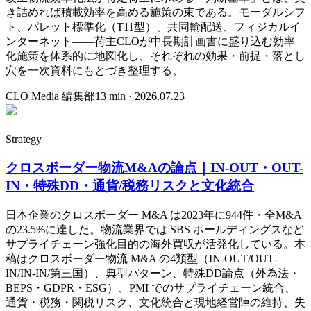
き詰めれば積載効率を高める施策の束である。モーダルシフ
ト、パレット標準化（T11型）、共同輸配送、フィジカルイ
ンターネット——荷主CLOが中長期計画書に盛り込む効率
化施策を体系的に地図化し、それぞれの効果・前提・落とし
穴を一次資料にもとづき整理する。
CLO Media 編集部
13
min ·
2026.07.23
Strategy
クロスボーダー物流M&Aの論点｜IN-OUT・OUT-
IN・特殊DD・通貨/税務リスクと文化統合
日本企業のクロスボーダー M&A は2023年に944件・全M&A
の23.5%に達した。物流業界では SBS ホールディングスなど
サプライチェーン強化目的の海外買収が活発化している。本
稿はクロスボーダー物流 M&A の4類型（IN-OUT/OUT-
IN/IN-IN/第三国）、典型パターン、特殊DD論点（外為法・
BEPS・GDPR・ESG）、PMI でのサプライチェーン統合、
通貨・税務・関税リスク、文化統合と現地経営陣の維持、失