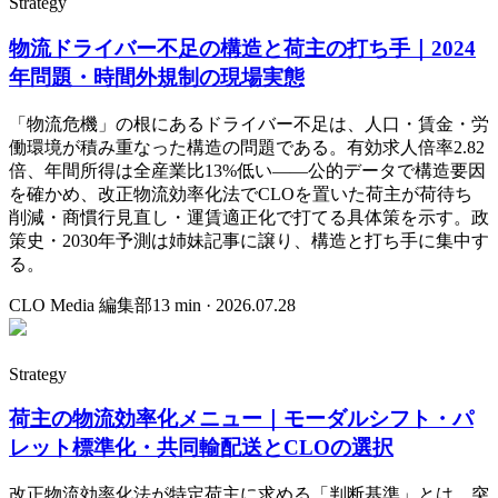
Strategy
物流ドライバー不足の構造と荷主の打ち手｜2024
年問題・時間外規制の現場実態
「物流危機」の根にあるドライバー不足は、人口・賃金・労
働環境が積み重なった構造の問題である。有効求人倍率2.82
倍、年間所得は全産業比13%低い——公的データで構造要因
を確かめ、改正物流効率化法でCLOを置いた荷主が荷待ち
削減・商慣行見直し・運賃適正化で打てる具体策を示す。政
策史・2030年予測は姉妹記事に譲り、構造と打ち手に集中す
る。
CLO Media 編集部
13
min ·
2026.07.28
Strategy
荷主の物流効率化メニュー｜モーダルシフト・パ
レット標準化・共同輸配送とCLOの選択
改正物流効率化法が特定荷主に求める「判断基準」とは、突