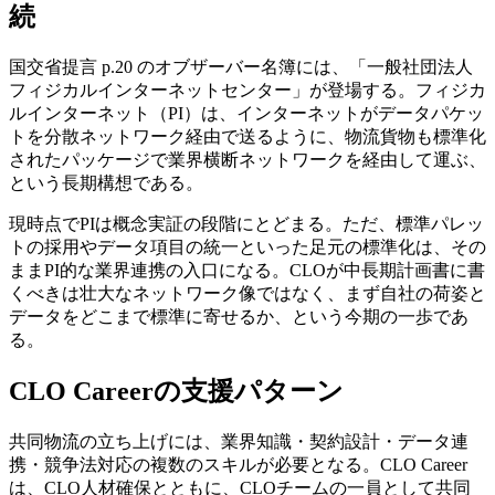
続
国交省提言 p.20 のオブザーバー名簿には、「一般社団法人
フィジカルインターネットセンター」が登場する。フィジカ
ルインターネット（PI）は、インターネットがデータパケッ
トを分散ネットワーク経由で送るように、物流貨物も標準化
されたパッケージで業界横断ネットワークを経由して運ぶ、
という長期構想である。
現時点でPIは概念実証の段階にとどまる。ただ、標準パレッ
トの採用やデータ項目の統一といった足元の標準化は、その
ままPI的な業界連携の入口になる。CLOが中長期計画書に書
くべきは壮大なネットワーク像ではなく、まず自社の荷姿と
データをどこまで標準に寄せるか、という今期の一歩であ
る。
CLO Careerの支援パターン
共同物流の立ち上げには、業界知識・契約設計・データ連
携・競争法対応の複数のスキルが必要となる。CLO Career
は、CLO人材確保とともに、CLOチームの一員として共同