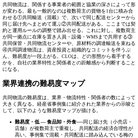
共同物流は、関係する事業者の範囲と協業の深さによって形
が変わる。最も一般的なのは複数荷主の貨物を1台に積み合
わせる①共同輸送（混載）で、次いで同じ配送センターから
同じ届け先へまとめて運ぶ②共同配送がある。ここまでは契
約と運用ルールの調整で踏み出せる。これに対し、複数荷主
が同一拠点に在庫を置き人員・設備・WMSまで共用する③
共同保管・共同物流センターや、原材料の調達輸送を束ねる
④共同調達物流は、資産投資と組織的なコミットを伴うぶ
ん、難易度が一段上がる。CLOは、どの形態から着手する
かを、自社の業界特性と関係者との距離感から判断すること
になる。
業界連携の難易度マップ
共同物流の難易度は、業界・物流特性・関係者の数によって
大きく異なる。経産省事例集に紹介された業界からの示唆と
して、以下のような難易度マップが描ける。
難易度・低 — 食品卸・外食
──
同じ届け先（小売店・
店舗）が複数荷主で重複し、共同配送の経済合理性が
高い。事例集で混載・共同配送に踏み込んでいる梅の