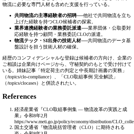
物流に必要な専門人材も含めた支援を行っている。
共同物流の主導経験者の招聘
──
他社で共同物流を立ち
上げた経験を持つCLO候補者の探索。
業界連携経験者の業務委託派遣
──
業界団体・公取委対
応経験を持つ顧問・業務委託CLOの派遣。
物流テック・SI出身の技術人材
──
共同物流のデータ基
盤設計を担う技術人材の確保。
経歴のコンフィデンシャルな登録は候補者の方向け、企業の
ご相談は企業向けページから、守秘契約のもとで受け付けて
いる。姉妹記事「特定荷主の判定と中長期計画書の実務」
（/topics/clo-compliance）、「CLO取組事例 完全解読」
（/topics/clocases）と併読されたい。
References
経済産業省『CLO取組事例集 — 物流改革の実践と成
果』令和8年2月
https://www.meti.go.jp/policy/economy/distribution/CLO_colle
国土交通省『物流統括管理者（CLO）に期待される
姿』令和8年3月