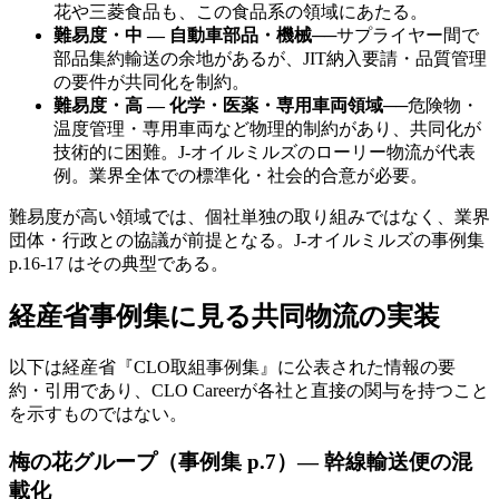
花や三菱食品も、この食品系の領域にあたる。
難易度・中 — 自動車部品・機械
──
サプライヤー間で
部品集約輸送の余地があるが、JIT納入要請・品質管理
の要件が共同化を制約。
難易度・高 — 化学・医薬・専用車両領域
──
危険物・
温度管理・専用車両など物理的制約があり、共同化が
技術的に困難。J-オイルミルズのローリー物流が代表
例。業界全体での標準化・社会的合意が必要。
難易度が高い領域では、個社単独の取り組みではなく、業界
団体・行政との協議が前提となる。J-オイルミルズの事例集
p.16-17 はその典型である。
経産省事例集に見る共同物流の実装
以下は経産省『CLO取組事例集』に公表された情報の要
約・引用であり、CLO Careerが各社と直接の関与を持つこと
を示すものではない。
梅の花グループ（事例集 p.7）— 幹線輸送便の混
載化