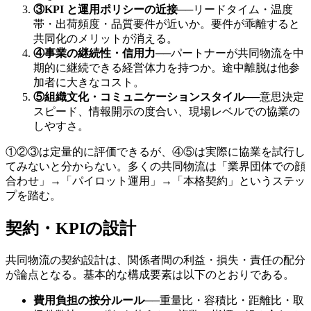
③KPI と運用ポリシーの近接
──
リードタイム・温度
帯・出荷頻度・品質要件が近いか。要件が乖離すると
共同化のメリットが消える。
④事業の継続性・信用力
──
パートナーが共同物流を中
期的に継続できる経営体力を持つか。途中離脱は他参
加者に大きなコスト。
⑤組織文化・コミュニケーションスタイル
──
意思決定
スピード、情報開示の度合い、現場レベルでの協業の
しやすさ。
①②③は定量的に評価できるが、④⑤は実際に協業を試行し
てみないと分からない。多くの共同物流は「業界団体での顔
合わせ」→「パイロット運用」→「本格契約」というステッ
プを踏む。
契約・KPIの設計
共同物流の契約設計は、関係者間の利益・損失・責任の配分
が論点となる。基本的な構成要素は以下のとおりである。
費用負担の按分ルール
──
重量比・容積比・距離比・取