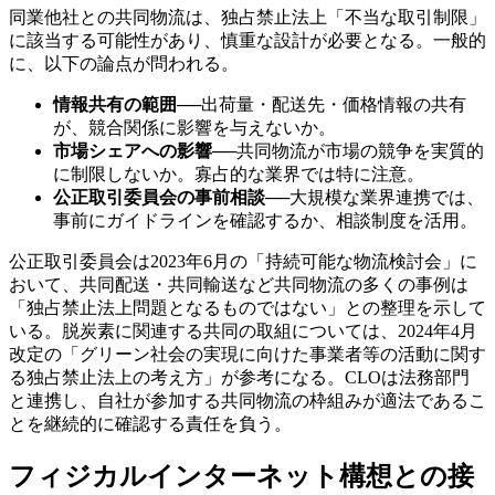
同業他社との共同物流は、独占禁止法上「不当な取引制限」
に該当する可能性があり、慎重な設計が必要となる。一般的
に、以下の論点が問われる。
情報共有の範囲
──
出荷量・配送先・価格情報の共有
が、競合関係に影響を与えないか。
市場シェアへの影響
──
共同物流が市場の競争を実質的
に制限しないか。寡占的な業界では特に注意。
公正取引委員会の事前相談
──
大規模な業界連携では、
事前にガイドラインを確認するか、相談制度を活用。
公正取引委員会は2023年6月の「持続可能な物流検討会」に
おいて、共同配送・共同輸送など共同物流の多くの事例は
「独占禁止法上問題となるものではない」との整理を示して
いる。脱炭素に関連する共同の取組については、2024年4月
改定の「グリーン社会の実現に向けた事業者等の活動に関す
る独占禁止法上の考え方」が参考になる。CLOは法務部門
と連携し、自社が参加する共同物流の枠組みが適法であるこ
とを継続的に確認する責任を負う。
フィジカルインターネット構想との接