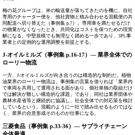
梅の花グループは、米の輸送量が落ちてきたのを機に、自社
専用のチャーター便を、他社貨物と積み合わせる混載便の共
同配送へ切り替えた（事例集 p.7）。専用車を満たせるだけ
の物量がなくなったとき、共同化はコストを保つための現実
解になる。中堅規模でも無理なく踏める一歩であり、3PL事
業者との定例的な運用調整を前提とする。
J-オイルミルズ（事例集 p.16-17）— 業界全体での
ローリー物流
一方、J-オイルミルズが向き合うのは構造的な制約だ。植物
油業界のローリー物流は、事例集の言葉を借りれば「業界内
で車両を共用して運用される面があり、個社単独の取組だけ
では解決が難しい構造的な課題」であり、同社は業界団体や
農林水産省等と継続的に協議し、社会全体での対応策を検討
しているという。混載のように一社で踏み出せるものではな
く、業界の合意形成そのものが仕事になる。
三菱食品（事例集 p.33-36）— サプライチェーン
全体最適