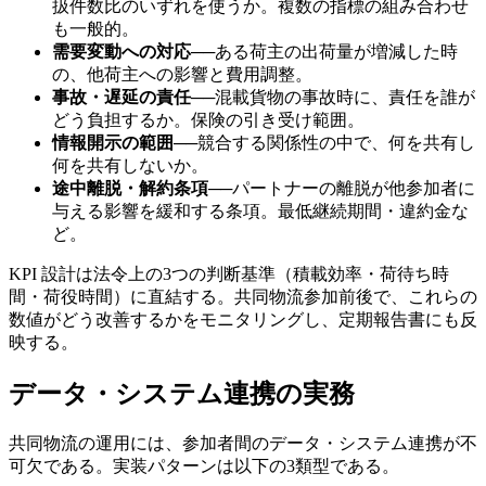
扱件数比のいずれを使うか。複数の指標の組み合わせ
も一般的。
需要変動への対応
──
ある荷主の出荷量が増減した時
の、他荷主への影響と費用調整。
事故・遅延の責任
──
混載貨物の事故時に、責任を誰が
どう負担するか。保険の引き受け範囲。
情報開示の範囲
──
競合する関係性の中で、何を共有し
何を共有しないか。
途中離脱・解約条項
──
パートナーの離脱が他参加者に
与える影響を緩和する条項。最低継続期間・違約金な
ど。
KPI 設計は法令上の3つの判断基準（積載効率・荷待ち時
間・荷役時間）に直結する。共同物流参加前後で、これらの
数値がどう改善するかをモニタリングし、定期報告書にも反
映する。
データ・システム連携の実務
共同物流の運用には、参加者間のデータ・システム連携が不
可欠である。実装パターンは以下の3類型である。