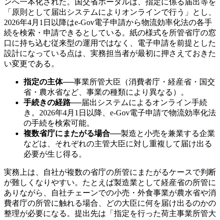
ンへ一本化された。国交省ポータルは、指定に係る届出等を
「原則として届出システムによりオンラインで行う」とし、
2026年4月1日以降はe-Gov電子申請から物流効率化法の各手
続を検索・申請できるとしている。紙の様式を所管省庁の窓
口に持ち込む従来型の運用ではなく、電子申請を前提とした
設計になっている点は、実務担当者が最初に押さえておきた
い変更である。
指定の主体
──
事業所管大臣（消費者庁・経産省・国交
省・農水省など、事業の種類により異なる）。
手続きの経路
──
届出システムによるオンライン手続
き。2026年4月1日以降、e-Gov電子申請で物流効率化法
の手続を検索可能。
複数省庁にまたがる場合
──
製造と小売を兼業する企業
などは、それぞれの主管大臣に対し重複して届け出る
必要が生じ得る。
実務上は、自社が複数の省庁の所管にまたがるケースで判断
が難しくなりやすい。たとえば製造業として経産省の所管に
ありながら、自社チェーンでの小売・外食事業が農水省や消
費者庁の所管に触れる場合、どの大臣に何を届け出るのかの
整理が必要になる。提出先は「指定を行った荷主事業所管大