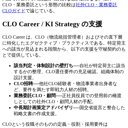
CLO・業務委託という形態の比較は
社外CLO・業務委託
CLOガイド
で論じている。
CLO Career / KI Strategy の支援
CLO Career は、CLO（物流統括管理者）およびその直下層
に特化したエグゼクティブ・プラクティスである。特定荷主
への該当が見込まれる段階から、以下の支援を守秘契約のも
とで提供している。
該当判定・体制設計の壁打ち
──
自社が特定荷主に該当
するかの整理、CLO選任要件の充足確認、組織体制の
設計支援。
CLO招聘
──
他社CLO経験者・物流事業者出身者な
ど、要件を満たす即戦力人材の招聘。
業務委託CLO・顧問
──
正社員役員での登用前の橋渡
しとしての社外CLO・顧問人材の手配。
中長期計画策定アドバイザリ
──
国交省提言と整合した
戦略文書の作成支援。
CLOという役職そのものの定義・役割・採用要件は