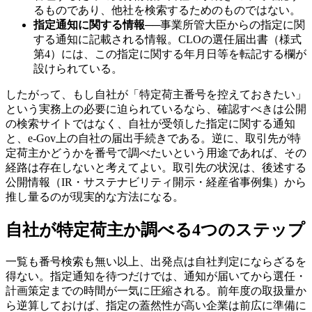
るものであり、他社を検索するためのものではない。
指定通知に関する情報
──
事業所管大臣からの指定に関
する通知に記載される情報。CLOの選任届出書（様式
第4）には、この指定に関する年月日等を転記する欄が
設けられている。
したがって、もし自社が「特定荷主番号を控えておきたい」
という実務上の必要に迫られているなら、確認すべきは公開
の検索サイトではなく、自社が受領した指定に関する通知
と、e-Gov上の自社の届出手続きである。逆に、取引先が特
定荷主かどうかを番号で調べたいという用途であれば、その
経路は存在しないと考えてよい。取引先の状況は、後述する
公開情報（IR・サステナビリティ開示・経産省事例集）から
推し量るのが現実的な方法になる。
自社が特定荷主か調べる4つのステップ
一覧も番号検索も無い以上、出発点は自社判定にならざるを
得ない。指定通知を待つだけでは、通知が届いてから選任・
計画策定までの時間が一気に圧縮される。前年度の取扱量か
ら逆算しておけば、指定の蓋然性が高い企業は前広に準備に