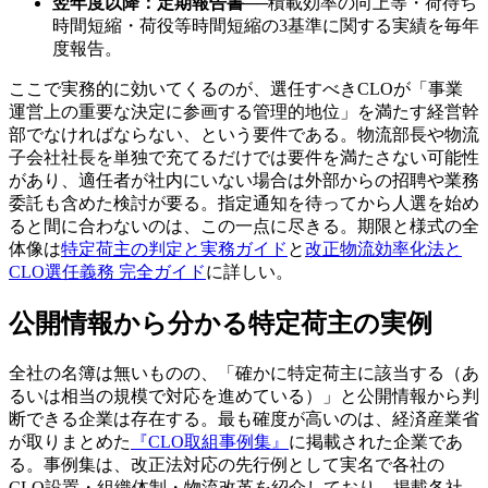
翌年度以降：定期報告書
──
積載効率の向上等・荷待ち
時間短縮・荷役等時間短縮の3基準に関する実績を毎年
度報告。
ここで実務的に効いてくるのが、選任すべきCLOが「事業
運営上の重要な決定に参画する管理的地位」を満たす経営幹
部でなければならない、という要件である。物流部長や物流
子会社社長を単独で充てるだけでは要件を満たさない可能性
があり、適任者が社内にいない場合は外部からの招聘や業務
委託も含めた検討が要る。指定通知を待ってから人選を始め
ると間に合わないのは、この一点に尽きる。期限と様式の全
体像は
特定荷主の判定と実務ガイド
と
改正物流効率化法と
CLO選任義務 完全ガイド
に詳しい。
公開情報から分かる特定荷主の実例
全社の名簿は無いものの、「確かに特定荷主に該当する（あ
るいは相当の規模で対応を進めている）」と公開情報から判
断できる企業は存在する。最も確度が高いのは、経済産業省
が取りまとめた
『CLO取組事例集』
に掲載された企業であ
る。事例集は、改正法対応の先行例として実名で各社の
CLO設置・組織体制・物流改革を紹介しており、掲載各社