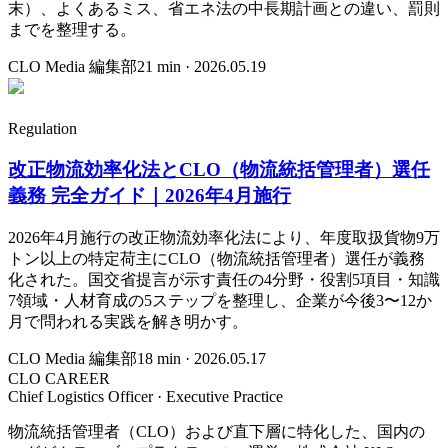
末）、よくあるミス、省エネ法の中長期計画との違い、罰則
までを整理する。
CLO Media 編集部
21
min ·
2026.05.19
Regulation
改正物流効率化法とCLO（物流統括管理者）選任
義務 完全ガイド｜2026年4月施行
2026年4月施行の改正物流効率化法により、年度取扱貨物9万
トン以上の特定荷主にCLO（物流統括管理者）選任が義務
化された。国交省提言が示す責任の4分野・役割5項目・知識
7領域・人材育成の5ステップを整理し、企業が今後3〜12か
月で問われる実践を解き明かす。
CLO Media 編集部
18
min ·
2026.05.17
CLO CAREER
Chief Logistics Officer · Executive Practice
物流統括管理者（CLO）および直下層に特化した、国内の