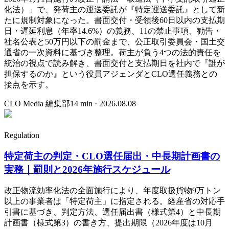
化法）」で、発荷主の運送委託が『特定運送委託』として新
たに規制対象になった。書面交付・受領後60日以内の支払期
日・遅延利息（年率14.6%）の義務、11の禁止事項、勧告・
社名公表と50万円以下の罰金まで、公正取引委員会・国土交
通省の一次資料に基づき整理。荷主が負う4つの法的責任を
統治の視点で読み解き、書面交付と支払期日を社内で『誰が
担保するのか』という役員アジェンダとCLO選任義務との
接点を示す。
CLO Media 編集部
14
min ·
2026.08.08
Regulation
特定荷主の判定・CLO選任届出・中長期計画書の
実務｜罰則と2026年施行スケジュール
改正物流効率化法の全面施行により、年度取扱貨物9万トン
以上の事業者は「特定荷主」に指定される。経産省の対応手
引書に基づき、判定方法、選任届出書（様式第4）と中長期
計画書（様式第3）の書き方、提出期限（2026年度は10月