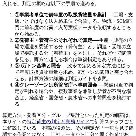
入れる。判定の概略は以下の手順で進める。
①事業者単位で前年度の取扱貨物量を集計
──
工場・支
店ごとではなく法人格単位で合算する。物流・SCM部
門に前年度の出荷／入荷実績データを依頼するところ
から始める。
②発荷主・着荷主のそれぞれで算定
──
生産・販売の立
場で運送を委託する分（発荷主）と、調達・受領の立
場で委託する分（着荷主）を区別し、それぞれで閾値
を見る。両方で超える場合は重複指定もあり得る。
③9万トン基準と照合
──
政令で定める算定方法に従っ
て年度取扱貨物重量を求め、9万トンの閾値と突き合わ
せる。計算方法の詳細は判定ガイドを参照。
④グレーゾーンは所管省庁へ事前照会
──
閾値付近で判
定が割れる場合や、複数事業を兼業し所管が不明な場
合は、経産省・国交省・農水省への事前照会を検討す
る。
算定方法・発着区分・グループ集計といった判定の細部は、
本サイトの
特定荷主の判定と実務ガイド
で計算ステップごと
に解説している。本稿の役割は、その判定が「一覧を見て確
認する作業ではなく、自社データから自分で導く作業であ