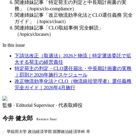
関連姉妹記事「特定荷主の判定と中長期計画書の実
務」（/topics/clo-compliance）
関連姉妹記事「改正物流効率化法とCLO選任義務 完全
ガイド」（/topics/cloact）
関連姉妹記事「CLO取組事例 完全解読」
（/topics/clocases）
In this issue
下請法改正（取適法）2026と物流｜特定運送委託で拡
大する荷主の経営責任
特定荷主の判定・CLO選任届出・中長期計画書の実務
｜罰則と2026年施行スケジュール
改正物流効率化法とCLO（物流統括管理者）選任義務
完全ガイド｜2026年4月施行
監修 ·
Editorial Supervisor · 代表取締役
今井 健太郎
Kentaro Imai
·
早稲田大学 政治経済学部 国際政治経済学科 卒