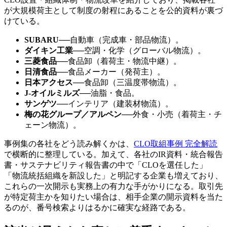
が大規模荷主として制度の射程にあることを公的資料が裏づ
けている。
SUBARU
──
自動車（完成車・部品物流）。
ダイキン工業
──
空調・化学（グローバル物流）。
三菱食品
──
食品卸（着荷主・物流中継）。
日清食品
──
食品メーカー（発荷主）。
日本アクセス
──
食品卸（三温度帯物流）。
J-オイルミルズ
──
油脂・食品。
サンゲツ
──
インテリア（建装材物流）。
梅の花グループ／アルペン
──
外食・小売（着荷主・チ
ェーン物流）。
事例集の各社をどう読み解くかは、
CLO取組事例 完全解読
で横断的に整理している。加えて、各社のIR資料・統合報告
書・サステナビリティ報告書の中で「CLOを選任した」
「物流統括組織を新設した」と明記する企業も増えており、
これらの一次開示も実務上の有力な手がかりになる。取引先
が特定荷主かを知りたい場合は、相手企業の開示資料を当た
るのが、番号検索よりはるかに確実な経路である。