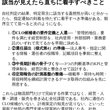
該当が見えたら直ちに着手すべきこと
自社判定の結果、特定荷主に該当する蓋然性が高いと分かっ
たら、指定通知の到着を待たずに着手すべき準備がある。順
序立てて並べると次のようになる。
①CLO候補者の要件定義と人選
──
「管理的地位」要
件を満たす経営幹部を、社内登用・外部招聘・業務委
託のいずれで充てるかを早期に決める。
②選任届出（様式第4）の準備
──
法人番号・指定に関
する情報・選任者の役職等、記載項目を事前に整え
る。
③中長期計画の骨子づくり
──
3つの判断基準のKPIと管
理体制を、経営計画と整合させて設計する。
④定期報告の計測基盤の整備
──
積載率・荷待ち時間・
荷役時間を継続計測できるデータ取得の仕組みを先に
用意する。
これらは物流部門だけで完結する作業ではなく、経営・人
事・調達・販売を巻き込む全社課題である。社内に適任の
CLO候補がいない、計画策定の知見が足りない、といった
局面で外部の専門支援が現実的な選択肢になる。社外