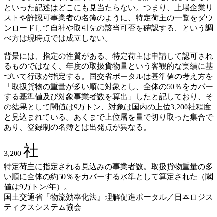
といった記述はどこにも見当たらない。つまり、上場企業リ
ストや許認可事業者の名簿のように、特定荷主の一覧をダウ
ンロードして自社や取引先の該当可否を確認する、という調
べ方は現時点では成立しない。
背景には、指定の性質がある。特定荷主は申請して認可され
るものではなく、年度の取扱貨物量という客観的な実績に基
づいて行政が指定する。国交省ポータルは基準値の考え方を
「取扱貨物の重量が多い順に対象とし、全体の50％をカバー
する基準値及び対象事業者数を算出」したと記しており、そ
の結果として閾値は9万トン、対象は国内の上位3,200社程度
と見込まれている。あくまで上位層を量で切り取った集合で
あり、登録制の名簿とは出発点が異なる。
社
3,200
特定荷主に指定される見込みの事業者数。取扱貨物重量の多
い順に全体の約50％をカバーする水準として算定された（閾
値は9万トン/年）。
国土交通省『物流効率化法』理解促進ポータル／日本ロジス
ティクスシステム協会