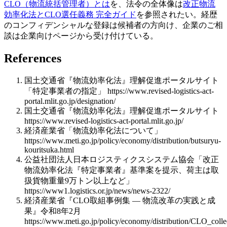
CLO（物流統括管理者）とは
を、法令の全体像は
改正物流
効率化法とCLO選任義務 完全ガイド
を参照されたい。経歴
のコンフィデンシャルな登録は候補者の方向け、企業のご相
談は企業向けページから受け付けている。
References
国土交通省『物流効率化法』理解促進ポータルサイト
「特定事業者の指定」 https://www.revised-logistics-act-
portal.mlit.go.jp/designation/
国土交通省『物流効率化法』理解促進ポータルサイト
https://www.revised-logistics-act-portal.mlit.go.jp/
経済産業省「物流効率化法について」
https://www.meti.go.jp/policy/economy/distribution/butsuryu-
kouritsuka.html
公益社団法人日本ロジスティクスシステム協会「改正
物流効率化法『特定事業者』基準案を提示、荷主は取
扱貨物重量9万トン以上など」
https://www1.logistics.or.jp/news/news-2322/
経済産業省『CLO取組事例集 — 物流改革の実践と成
果』令和8年2月
https://www.meti.go.jp/policy/economy/distribution/CLO_colle