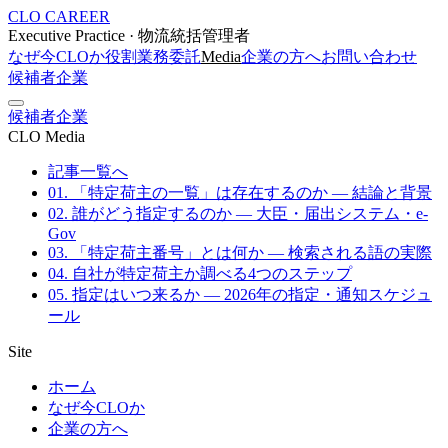
CLO CAREER
Executive Practice · 物流統括管理者
なぜ今CLOか
役割
業務委託
Media
企業の方へ
お問い合わせ
候補者
企業
候補者
企業
CLO Media
記事一覧へ
01. 「特定荷主の一覧」は存在するのか — 結論と背景
02. 誰がどう指定するのか — 大臣・届出システム・e-
Gov
03. 「特定荷主番号」とは何か — 検索される語の実際
04. 自社が特定荷主か調べる4つのステップ
05. 指定はいつ来るか — 2026年の指定・通知スケジュ
ール
Site
ホーム
なぜ今CLOか
企業の方へ