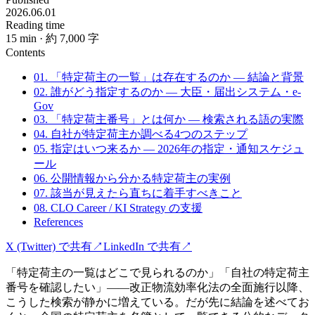
2026.06.01
Reading time
15
min
· 約 7,000 字
Contents
01. 「特定荷主の一覧」は存在するのか — 結論と背景
02. 誰がどう指定するのか — 大臣・届出システム・e-
Gov
03. 「特定荷主番号」とは何か — 検索される語の実際
04. 自社が特定荷主か調べる4つのステップ
05. 指定はいつ来るか — 2026年の指定・通知スケジュ
ール
06. 公開情報から分かる特定荷主の実例
07. 該当が見えたら直ちに着手すべきこと
08. CLO Career / KI Strategy の支援
References
X (Twitter) で共有
↗
LinkedIn で共有
↗
「特定荷主の一覧はどこで見られるのか」「自社の特定荷主
番号を確認したい」——改正物流効率化法の全面施行以降、
こうした検索が静かに増えている。だが先に結論を述べてお