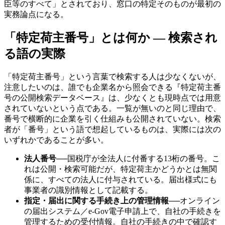
臣等のすべて」とされており、窓口の特定そのものが最初の
実務論点になる。
「特定荷主番号」とは何か — 検索され
る語の実際
「特定荷主番号」という言葉で検索する人は少なくないが、
注意したいのは、誰でも企業名から照会できる『特定荷主番
号の公開検索データベース』は、少なくとも現時点では用意
されていないという点である。一覧が無いのと同じ理由で、
番号で横断的に企業を引く仕組みも公開されていない。検索
者が「番号」という語で想起しているものは、実際には次の
いずれかであることが多い。
法人番号
──
国税庁が全法人に付番する13桁の番号。こ
れは公開・検索可能だが、特定荷主かどうかとは無関
係に、すべての法人に付与されている。届出様式にも
事業者の識別情報として記載する。
指定・届出に関する手続き上の管理情報
──
オンライン
の届出システム／e-Gov電子申請上で、自社の手続きを
管理するための受付情報。自社の手続きの中で確認す