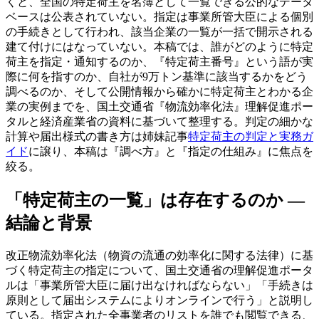
くと、全国の特定荷主を名簿として一覧できる公的なデータ
ベースは公表されていない。指定は事業所管大臣による個別
の手続きとして行われ、該当企業の一覧が一括で開示される
建て付けにはなっていない。本稿では、誰がどのように特定
荷主を指定・通知するのか、『特定荷主番号』という語が実
際に何を指すのか、自社が9万トン基準に該当するかをどう
調べるのか、そして公開情報から確かに特定荷主とわかる企
業の実例までを、国土交通省『物流効率化法』理解促進ポー
タルと経済産業省の資料に基づいて整理する。判定の細かな
計算や届出様式の書き方は姉妹記事
特定荷主の判定と実務ガ
イド
に譲り、本稿は『調べ方』と『指定の仕組み』に焦点を
絞る。
「特定荷主の一覧」は存在するのか —
結論と背景
改正物流効率化法（物資の流通の効率化に関する法律）に基
づく特定荷主の指定について、国土交通省の理解促進ポータ
ルは「事業所管大臣に届け出なければならない」「手続きは
原則として届出システムによりオンラインで行う」と説明し
ている。指定された全事業者のリストを誰でも閲覧できる、