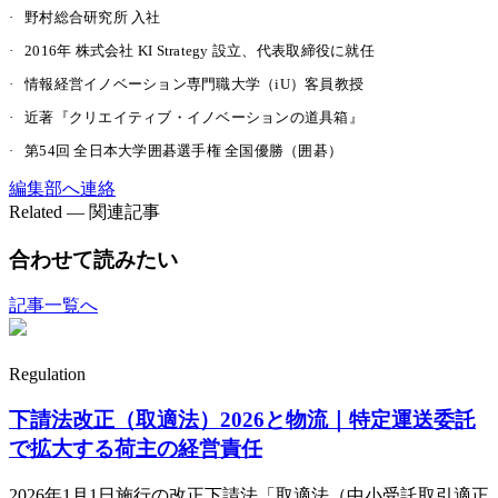
·
野村総合研究所 入社
·
2016年 株式会社 KI Strategy 設立、代表取締役に就任
·
情報経営イノベーション専門職大学（iU）客員教授
·
近著『クリエイティブ・イノベーションの道具箱』
·
第54回 全日本大学囲碁選手権 全国優勝（囲碁）
編集部へ連絡
Related — 関連記事
合わせて読みたい
記事一覧へ
Regulation
下請法改正（取適法）2026と物流｜特定運送委託
で拡大する荷主の経営責任
2026年1月1日施行の改正下請法「取適法（中小受託取引適正