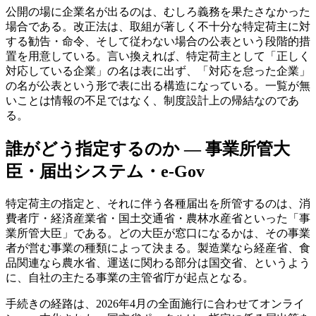
公開の場に企業名が出るのは、むしろ義務を果たさなかった
場合である。改正法は、取組が著しく不十分な特定荷主に対
する勧告・命令、そして従わない場合の公表という段階的措
置を用意している。言い換えれば、特定荷主として「正しく
対応している企業」の名は表に出ず、「対応を怠った企業」
の名が公表という形で表に出る構造になっている。一覧が無
いことは情報の不足ではなく、制度設計上の帰結なのであ
る。
誰がどう指定するのか — 事業所管大
臣・届出システム・e-Gov
特定荷主の指定と、それに伴う各種届出を所管するのは、消
費者庁・経済産業省・国土交通省・農林水産省といった「事
業所管大臣」である。どの大臣が窓口になるかは、その事業
者が営む事業の種類によって決まる。製造業なら経産省、食
品関連なら農水省、運送に関わる部分は国交省、というよう
に、自社の主たる事業の主管省庁が起点となる。
手続きの経路は、2026年4月の全面施行に合わせてオンライ