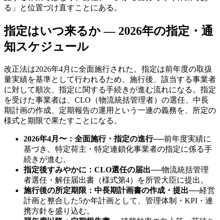
る」と位置づけ直すことにある。
指定はいつ来るか — 2026年の指定・通
知スケジュール
改正法は2026年4月に全面施行された。指定は前年度の取扱
量実績を基準として行われるため、施行後、該当する事業者
に対して順次、指定に関する手続きが進む流れになる。指定
を受けた事業者は、CLO（物流統括管理者）の選任、中長
期計画の作成、定期報告の運用という一連の義務を、所定の
様式と期限で果たすことになる。
2026年4月〜：全面施行・指定の進行
──
前年度実績に
基づき、特定荷主・特定連鎖化事業者の指定に係る手
続きが進む。
指定後すみやかに：CLO選任の届出
──
物流統括管理
者選任・解任届出書（様式第4）を所管大臣に提出。
施行後の所定期限：中長期計画書の作成・提出
──
経営
計画と整合した5か年計画として、管理体制・KPI・連
携方針を盛り込む。