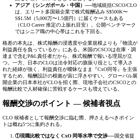
アジア（シンガポール・中国）
──
地域統括CSCO/CLO
は、エリート多国籍企業で株式報酬込み S$500K〜
S$1.5M（5,000万〜1.5億円）に届くケースもある
（CLO Career 推定の上振れ目安）。公開ベンチマーク
ではシニア職の中心帯はこれを下回る。
格差の本丸は、株式報酬の浸透度や企業規模よりも『物流が
利益責任を負っているか』にある。米国のCSCOは在庫・調
達まで含むP&L責任者だから、株式報酬で報いる理屈が立
つ。一方、日本のCLOは法令対応の旗振り役として導入さ
れた経緯が強く、利益責任が曖昧なまま『CxO同等』を主張
するため、報酬設計の根拠が宙に浮きやすい。グローバル展
開企業の日本本社がCLOを招く際、現地子会社のCSCOとの
報酬比較で人材確保に苦戦するケースも増えている。
報酬交渉のポイント — 候補者視点
CLO 候補者として報酬交渉に臨む際、押さえるべきポイン
トは概ね5つに集約される。
①現職比較ではなく CxO 同等水準で交渉
──
国交省提