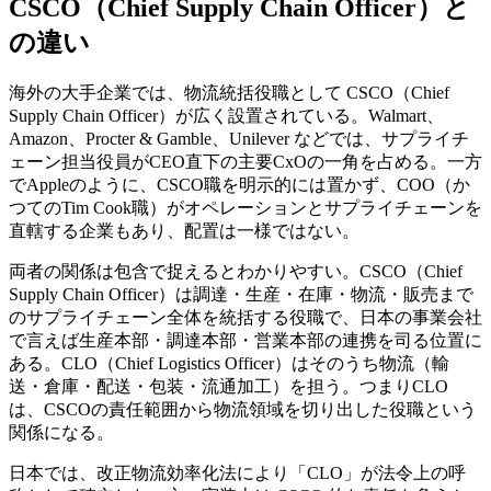
CSCO（Chief Supply Chain Officer）と
の違い
海外の大手企業では、物流統括役職として CSCO（Chief
Supply Chain Officer）が広く設置されている。Walmart、
Amazon、Procter & Gamble、Unilever などでは、サプライチ
ェーン担当役員がCEO直下の主要CxOの一角を占める。一方
でAppleのように、CSCO職を明示的には置かず、COO（か
つてのTim Cook職）がオペレーションとサプライチェーンを
直轄する企業もあり、配置は一様ではない。
両者の関係は包含で捉えるとわかりやすい。CSCO（Chief
Supply Chain Officer）は調達・生産・在庫・物流・販売まで
のサプライチェーン全体を統括する役職で、日本の事業会社
で言えば生産本部・調達本部・営業本部の連携を司る位置に
ある。CLO（Chief Logistics Officer）はそのうち物流（輸
送・倉庫・配送・包装・流通加工）を担う。つまりCLO
は、CSCOの責任範囲から物流領域を切り出した役職という
関係になる。
日本では、改正物流効率化法により「CLO」が法令上の呼