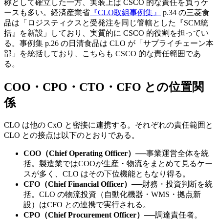
称として確立した一方、実装上は CSCO 的な責任を負うケ
ースも多い。経済産業省
『CLO取組事例集』
p.34 の三菱食
品は「ロジスティクスと受発注を同じ管轄とした『SCM統
括』を新設」しており、実質的に CSCO 的役割を担ってい
る。事例集 p.26 の日清食品は CLO が「サプライチェーン本
部」を統括しており、こちらも CSCO 的な責任範囲であ
る。
COO・CPO・CTO・CFO との位置関
係
CLO は他の CxO と密接に連携する。それぞれの責任範囲と
CLO との接点は以下のとおりである。
COO（Chief Operating Officer）
──
事業運営全体を統
括。製造業ではCOOが生産・物流をまとめて見るケー
スが多く、CLO はその下位機能ともなり得る。
CFO（Chief Financial Officer）
──
財務・投資判断を統
括。CLO の物流投資（自動化機器・WMS・拠点新
設）はCFO との連携で実行される。
CPO（Chief Procurement Officer）
──
調達責任者。