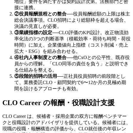
地位」要件を満たすかは契約設計次第。法務部門と密
接に連携。
②役員報酬規程との整合
──
役員報酬総額の上限は株主
総会決議事項。CLO招聘により総額枠を超える場合、
決議の見直しが必要。
③業績指標の設定
──
CLO評価のKPI設計。改正物流効
率化法の3つの判断基準（積載効率・荷待ち時間・荷役
時間）に加え、企業価値向上指標（コスト削減・売上
拡大・ESG）を組み合わせる。
④社内人事制度との整合
──
他CxOとの公平性、既存役
員からの理解。「CLO同等の責任を負う」と説明でき
る仕組みを整える。
⑤段階的招聘の活用
──
正社員役員招聘の前段階とし
て、業務委託CLO・顧問契約で6〜12か月の見極め期
間を設けるアプローチも有効。
CLO Career の報酬・役職設計支援
CLO Career は、候補者・採用企業の双方に報酬ベンチマー
クと役職設計のアドバイザリを提供している。候補者には、
現職の役職・報酬構造の評価から、CLO就任後の年収レン