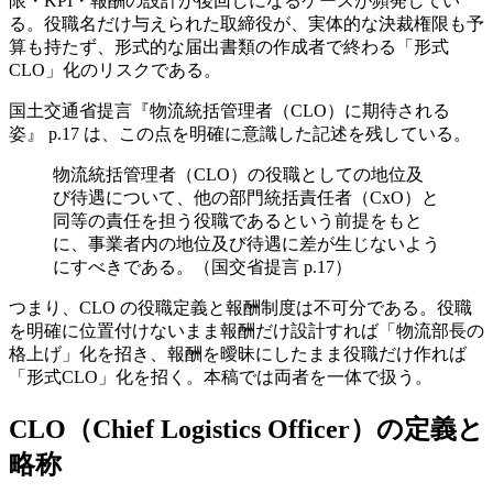
限・KPI・報酬の設計が後回しになるケースが頻発してい
る。役職名だけ与えられた取締役が、実体的な決裁権限も予
算も持たず、形式的な届出書類の作成者で終わる「形式
CLO」化のリスクである。
国土交通省提言『物流統括管理者（CLO）に期待される
姿』 p.17 は、この点を明確に意識した記述を残している。
物流統括管理者（CLO）の役職としての地位及
び待遇について、他の部門統括責任者（CxO）と
同等の責任を担う役職であるという前提をもと
に、事業者内の地位及び待遇に差が生じないよう
にすべきである。（国交省提言 p.17）
つまり、CLO の役職定義と報酬制度は不可分である。役職
を明確に位置付けないまま報酬だけ設計すれば「物流部長の
格上げ」化を招き、報酬を曖昧にしたまま役職だけ作れば
「形式CLO」化を招く。本稿では両者を一体で扱う。
CLO（Chief Logistics Officer）の定義と
略称