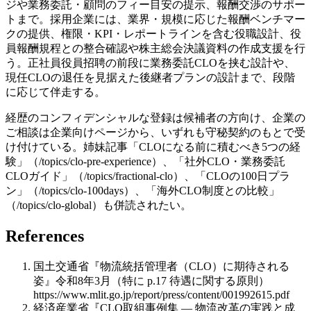
ジや業務委託・顧問のフィー目安の提示、報酬交渉のサポー
トまで。採用企業には、業界・規模に応じた報酬ベンチマー
クの提供、権限・KPI・レポートラインを含む役職設計、役
員報酬規程との整合確認や株主総会決議資料の作成支援を行
う。正社員役員招聘の前段に業務委託CLOを挟む設計や、
現任CLOの退任を見据えた後継者プランの設計まで、段階
に応じて伴走する。
経歴のコンフィデンシャルな登録は候補者の方向け、企業の
ご相談は企業向けページから、いずれも守秘契約のもとで受
け付けている。姉妹記事「CLOになる前に積むべき5つの経
験」（/topics/clo-pre-experience）、「社外CLO・業務委託
CLOガイド」（/topics/fractional-clo）、「CLOの100日プラ
ン」（/topics/clo-100days）、「海外CLO制度との比較」
（/topics/clo-global）も併読されたい。
References
国土交通省『物流統括管理者（CLO）に期待される
姿』令和8年3月（特に p.17 待遇に関する原則）
https://www.mlit.go.jp/report/press/content/001992615.pdf
経済産業省『CLO取組事例集 — 物流改革の実践と成