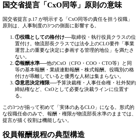
国交省提言「CxO同等」原則の意味
国交省提言 p.17 が明示する「CxO同等の責任を担う役職」
原則は、人事制度の3つの側面に影響する。
①役職としての格付け
──
取締役・執行役員クラスの位
置付け。物流部長クラスでは法令上のCLO要件「事業
運営上の重要な決定に参画する管理的地位」を満たさ
ない。
②報酬水準
──
他のCxO（CFO・COO・CTO等）と同
等の基本報酬・業績連動報酬・株式報酬。役職別の格
付けが乖離していると優秀な人材は集まらない。
③意思決定権限
──
予算決裁権・人事任命権・社外契約
締結権など、CxOとして必要な決裁ラインに位置す
る。
この3つが揃って初めて「実体のあるCLO」になる。形式的
な役職任命のみで、報酬・権限が物流部長水準のままでは、
提言が描く役割は機能しない。
役員報酬規程の典型構造