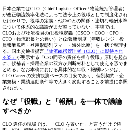
日本企業ではCLO（Chief Logistics Officer / 物流統括管理者）
が改正物流効率化法によって法令上の役職として制度化され
たばかりで、役職の定義・他CxOとの関係・適切な報酬水準
について体系的な議論がまだ整っていない。本稿では、
CLOおよび物流役員の(1)役職定義（CSCO・COO・CPO・
CTO・物流部長との違い）と(2)報酬制度（年収レンジ・役
員報酬規程・登用形態別フィー・海外比較）を一括で整理す
る。国土交通省提言
『物流統括管理者（CLO）に期待され
る姿』
が明示する「CxO同等の責任を担う役職」原則を起点
に、候補者・採用企業の双方が判断材料として使える形でま
とめる。なお本稿における具体的な年収・報酬レンジは、
CLO Career の実務観測ベースの目安であり、個別契約・企
業規模・業績連動条件等で大きく変動することを前提に参照
されたい。
なぜ「役職」と「報酬」を一体で議論
すべきか
CLO 選任の現場では、「CLO を置いた」と言うだけで権