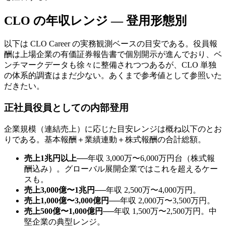
CLO の年収レンジ — 登用形態別
以下は CLO Career の実務観測ベースの目安である。役員報
酬は上場企業の有価証券報告書で個別開示が進んでおり、ベ
ンチマークデータも徐々に整備されつつあるが、CLO 単独
の体系的調査はまだ少ない。あくまで参考値として参照いた
だきたい。
正社員役員としての内部登用
企業規模（連結売上）に応じた目安レンジは概ね以下のとお
りである。基本報酬＋業績連動＋株式報酬の合計総額。
売上1兆円以上
──
年収 3,000万〜6,000万円台（株式報
酬込み）。グローバル展開企業ではこれを超えるケー
スも。
売上3,000億〜1兆円
──
年収 2,500万〜4,000万円。
売上1,000億〜3,000億円
──
年収 2,000万〜3,500万円。
売上500億〜1,000億円
──
年収 1,500万〜2,500万円。中
堅企業の典型レンジ。