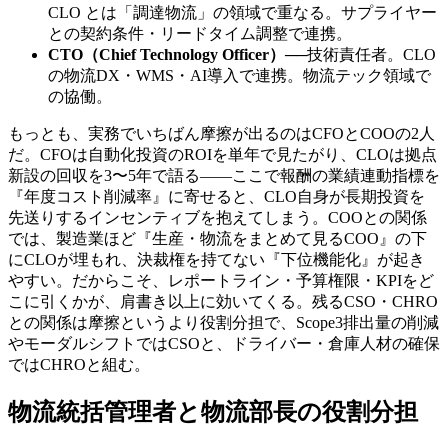
CLO とは「調達物流」の領域で重なる。サプライヤー
との契約条件・リードタイム調整で連携。
CTO（Chief Technology Officer）
──
技術責任者。CLO
の物流DX・WMS・AI導入で連携。物流テック領域で
の協働。
もっとも、実務でいちばん摩擦が出るのはCFOとCOOの2人
だ。CFOは自動化投資のROIを単年で見たがり、CLOは拠点
新設の回収を3〜5年で語る——ここで報酬の業績連動指標を
『年度コスト削減率』に寄せると、CLO自身が長期投資を
先送りするインセンティブを抱えてしまう。COOとの関係
では、製造業ほど『生産・物流をまとめて見るCOO』の下
にCLOが埋もれ、決裁権を持てない『下位機能化』が起き
やすい。だからこそ、レポートライン・予算権限・KPIをど
こに引くかが、肩書き以上に効いてくる。残るCSO・CHRO
との関係は摩擦というより役割分担で、Scope3排出量の削減
やモーダルシフトではCSOと、ドライバー・倉庫人材の確保
ではCHROと組む。
物流統括管理者と物流部長の役割分担