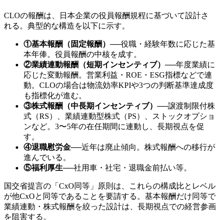
CLOの報酬は、日本企業の役員報酬規程に基づいて設計さ
れる。典型的な構造を以下に示す。
①基本報酬（固定報酬）
──
役職・経験年数に応じた基
本年俸。役員報酬の中核を成す。
②業績連動報酬（短期インセンティブ）
──
年度業績に
応じた変動報酬。営業利益・ROE・ESG指標などで連
動。CLOの場合は物流効率KPIや3つの判断基準達成度
も指標化が進む。
③株式報酬（中長期インセンティブ）
──
譲渡制限付株
式（RS）、業績連動型株式（PS）、ストックオプショ
ンなど。3〜5年の在任期間に連動し、長期視点を促
す。
④退職慰労金
──
近年は廃止傾向。株式報酬への移行が
進んでいる。
⑤福利厚生
──
社用車・社宅・退職金前払い等。
国交省提言の「CxO同等」原則は、これらの構成比とレベル
が他CxOと同等であることを要請する。基本報酬だけ同等で
業績連動・株式報酬を絞った設計は、長期視点での経営参画
を阻害する。