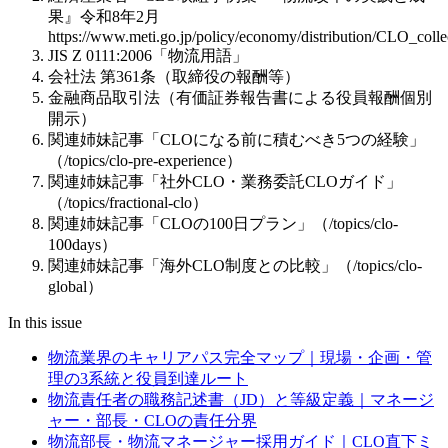
果』令和8年2月
https://www.meti.go.jp/policy/economy/distribution/CLO_colle
JIS Z 0111:2006「物流用語」
会社法 第361条（取締役の報酬等）
金融商品取引法（有価証券報告書による役員報酬個別
開示）
関連姉妹記事「CLOになる前に積むべき5つの経験」
（/topics/clo-pre-experience）
関連姉妹記事「社外CLO・業務委託CLOガイド」
（/topics/fractional-clo）
関連姉妹記事「CLOの100日プラン」（/topics/clo-
100days）
関連姉妹記事「海外CLO制度との比較」（/topics/clo-
global）
In this issue
物流業界のキャリアパス完全マップ｜現場・企画・管
理の3系統と役員到達ルート
物流責任者の職務記述書（JD）と等級定義｜マネージ
ャー・部長・CLOの責任分界
物流部長・物流マネージャー採用ガイド｜CLO直下ミ