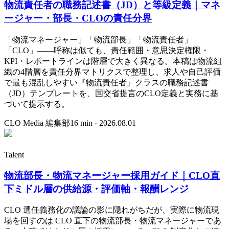
物流責任者の職務記述書（JD）と等級定義｜マネ
ージャー・部長・CLOの責任分界
「物流マネージャー」「物流部長」「物流責任者」
「CLO」——呼称は似ても、責任範囲・意思決定権限・
KPI・レポートラインは階層で大きく異なる。本稿は物流組
織の4階層を責任分界マトリクスで整理し、求人や自己評価
で最も混乱しやすい『物流責任者』クラスの職務記述書
（JD）テンプレートを、国交省提言のCLO定義と実務に基
づいて提示する。
CLO Media 編集部
16
min ·
2026.08.01
Talent
物流部長・物流マネージャー採用ガイド｜CLO直
下ミドル層の供給源・評価軸・報酬レンジ
CLO 選任義務化の議論の影に隠れがちだが、実際に物流現
場を回すのは CLO 直下の物流部長・物流マネージャーであ