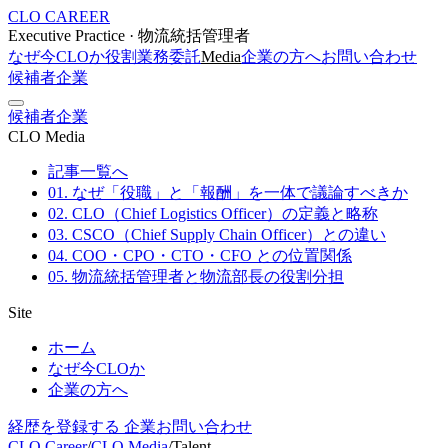
CLO CAREER
Executive Practice · 物流統括管理者
なぜ今CLOか
役割
業務委託
Media
企業の方へ
お問い合わせ
候補者
企業
候補者
企業
CLO Media
記事一覧へ
01. なぜ「役職」と「報酬」を一体で議論すべきか
02. CLO（Chief Logistics Officer）の定義と略称
03. CSCO（Chief Supply Chain Officer）との違い
04. COO・CPO・CTO・CFO との位置関係
05. 物流統括管理者と物流部長の役割分担
Site
ホーム
なぜ今CLOか
企業の方へ
経歴を登録する
企業お問い合わせ
CLO Career
/
CLO Media
/
Talent