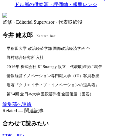
ドル層の供給源・評価軸・報酬レンジ
監修 ·
Editorial Supervisor · 代表取締役
今井 健太郎
Kentaro Imai
·
早稲田大学 政治経済学部 国際政治経済学科 卒
·
野村総合研究所 入社
·
2016年 株式会社 KI Strategy 設立、代表取締役に就任
·
情報経営イノベーション専門職大学（iU）客員教授
·
近著『クリエイティブ・イノベーションの道具箱』
·
第54回 全日本大学囲碁選手権 全国優勝（囲碁）
編集部へ連絡
Related — 関連記事
合わせて読みたい