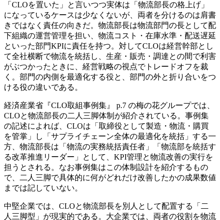
「CLOを置いた」と言いつつ実体は「物流部長の格上げ」
になっているケースは少なくないが、両者を分けるのは肩書
きではなく責任の向きだ。物流部長は物流部門の長として配
下組織の運営管理を担い、物流コスト・在庫水準・配送遅延
といった部門KPIに責任を持つ。対してCLOは経営幹部とし
て全社横断で物流を統括し、生産・販売・調達との間で利害
がぶつかったときに、経営戦略の視点でトレードオフを裁
く。部門の内側を最適化する役と、部門の外と折り合いをつ
ける役の違いである。
経済産業省『CLO取組事例集』 p.7 の梅の花グループでは、
CLOと物流部長の二人三脚体制が紹介されている。事例集
の記述によれば、CLOは「取締役として製造・物流・購買
を管掌」し「サプライチェーン全体の最適化を統括」する一
方、物流部長は「物流の実務統括責任者」「物流部を統括す
る改革推進リーダー」として、KPI管理と物流改善の実行を
担うとされる。なお事例集はこの体制設計を紹介するもの
で、二人三脚で具体的に何がどれだけ改善したかの成果数値
までは記していない。
中堅企業では、CLOと物流部長を別人として配置する「二
人三脚型」が現実的である。大企業では、両者の役割を物流