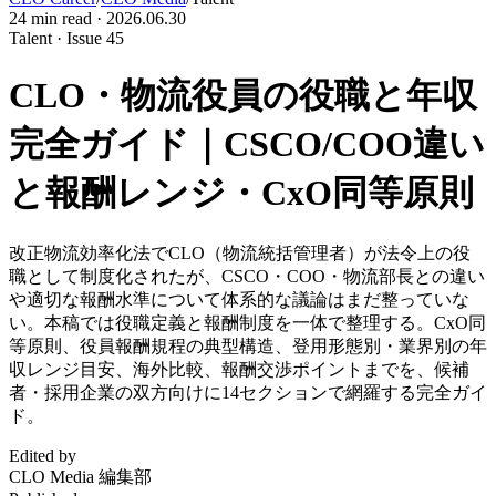
24
min read ·
2026.06.30
Talent · Issue 45
CLO・物流役員の役職と年収
完全ガイド｜CSCO/COO違い
と報酬レンジ・CxO同等原則
改正物流効率化法でCLO（物流統括管理者）が法令上の役
職として制度化されたが、CSCO・COO・物流部長との違い
や適切な報酬水準について体系的な議論はまだ整っていな
い。本稿では役職定義と報酬制度を一体で整理する。CxO同
等原則、役員報酬規程の典型構造、登用形態別・業界別の年
収レンジ目安、海外比較、報酬交渉ポイントまでを、候補
者・採用企業の双方向けに14セクションで網羅する完全ガイ
ド。
Edited by
CLO Media 編集部