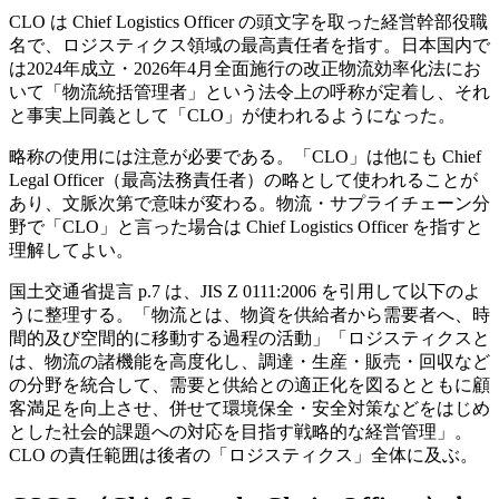
CLO は Chief Logistics Officer の頭文字を取った経営幹部役職
名で、ロジスティクス領域の最高責任者を指す。日本国内で
は2024年成立・2026年4月全面施行の改正物流効率化法にお
いて「物流統括管理者」という法令上の呼称が定着し、それ
と事実上同義として「CLO」が使われるようになった。
略称の使用には注意が必要である。「CLO」は他にも Chief
Legal Officer（最高法務責任者）の略として使われることが
あり、文脈次第で意味が変わる。物流・サプライチェーン分
野で「CLO」と言った場合は Chief Logistics Officer を指すと
理解してよい。
国土交通省提言 p.7 は、JIS Z 0111:2006 を引用して以下のよ
うに整理する。「物流とは、物資を供給者から需要者へ、時
間的及び空間的に移動する過程の活動」「ロジスティクスと
は、物流の諸機能を高度化し、調達・生産・販売・回収など
の分野を統合して、需要と供給との適正化を図るとともに顧
客満足を向上させ、併せて環境保全・安全対策などをはじめ
とした社会的課題への対応を目指す戦略的な経営管理」。
CLO の責任範囲は後者の「ロジスティクス」全体に及ぶ。