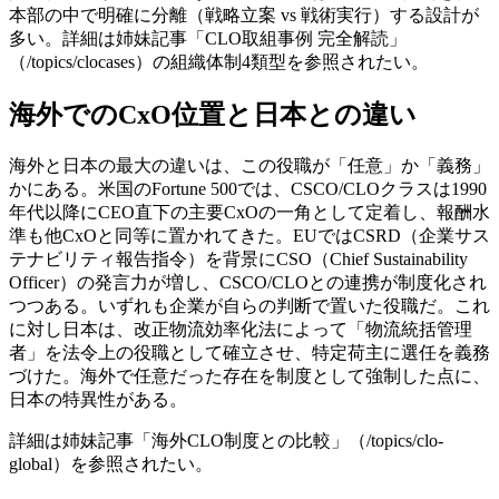
本部の中で明確に分離（戦略立案 vs 戦術実行）する設計が
多い。詳細は姉妹記事「CLO取組事例 完全解読」
（/topics/clocases）の組織体制4類型を参照されたい。
海外でのCxO位置と日本との違い
海外と日本の最大の違いは、この役職が「任意」か「義務」
かにある。米国のFortune 500では、CSCO/CLOクラスは1990
年代以降にCEO直下の主要CxOの一角として定着し、報酬水
準も他CxOと同等に置かれてきた。EUではCSRD（企業サス
テナビリティ報告指令）を背景にCSO（Chief Sustainability
Officer）の発言力が増し、CSCO/CLOとの連携が制度化され
つつある。いずれも企業が自らの判断で置いた役職だ。これ
に対し日本は、改正物流効率化法によって「物流統括管理
者」を法令上の役職として確立させ、特定荷主に選任を義務
づけた。海外で任意だった存在を制度として強制した点に、
日本の特異性がある。
詳細は姉妹記事「海外CLO制度との比較」（/topics/clo-
global）を参照されたい。