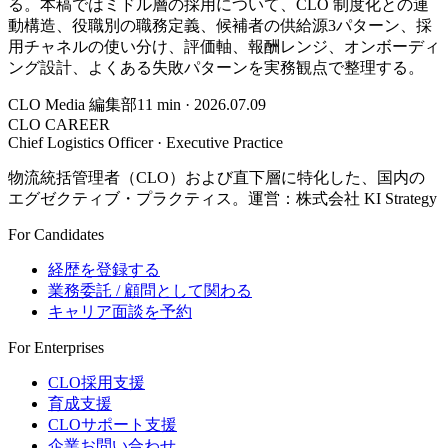
る。本稿ではミドル層の採用について、CLO 制度化との連
動構造、役職別の職務定義、候補者の供給源3パターン、採
用チャネルの使い分け、評価軸、報酬レンジ、オンボーディ
ング設計、よくある失敗パターンを実務観点で整理する。
CLO Media 編集部
11
min ·
2026.07.09
CLO CAREER
Chief Logistics Officer · Executive Practice
物流統括管理者（CLO）および直下層に特化した、国内の
エグゼクティブ・プラクティス。運営：株式会社 KI Strategy
For Candidates
経歴を登録する
業務委託 / 顧問として関わる
キャリア面談を予約
For Enterprises
CLO採用支援
育成支援
CLOサポート支援
企業お問い合わせ