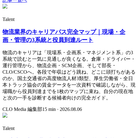
記事一覧へ
Talent
物流業界のキャリアパス完全マップ｜現場・企
画・管理の3系統と役員到達ルート
物流のキャリアは「現場系・企画系・マネジメント系」の3
系統で読むと一気に見通しが良くなる。倉庫・ドライバー・
運行管理から、物流企画・SCM企画、そして部長・
CLO/CSCOへ。各段で年収はどう跳ね、どこに頭打ちがある
のか。国土交通省の高度物流人材3類型、厚生労働省・全日
本トラック協会の賃金データを一次資料で確認しながら、現
場職から役員到達までを1枚のマップに束ね、自分の現在地
と次の一手を診断する候補者向けの完全ガイド。
CLO Media 編集部
15
min ·
2026.08.06
Talent