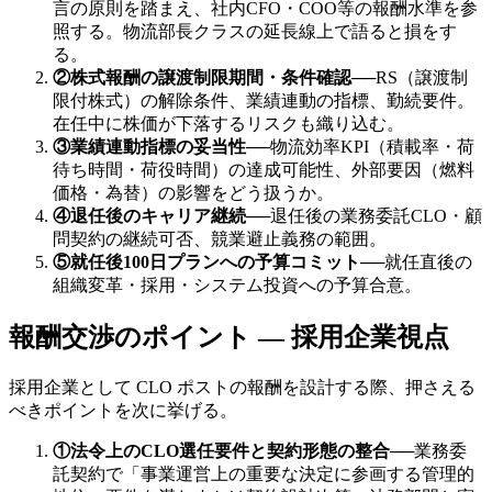
言の原則を踏まえ、社内CFO・COO等の報酬水準を参
照する。物流部長クラスの延長線上で語ると損をす
る。
②株式報酬の譲渡制限期間・条件確認
──
RS（譲渡制
限付株式）の解除条件、業績連動の指標、勤続要件。
在任中に株価が下落するリスクも織り込む。
③業績連動指標の妥当性
──
物流効率KPI（積載率・荷
待ち時間・荷役時間）の達成可能性、外部要因（燃料
価格・為替）の影響をどう扱うか。
④退任後のキャリア継続
──
退任後の業務委託CLO・顧
問契約の継続可否、競業避止義務の範囲。
⑤就任後100日プランへの予算コミット
──
就任直後の
組織変革・採用・システム投資への予算合意。
報酬交渉のポイント — 採用企業視点
採用企業として CLO ポストの報酬を設計する際、押さえる
べきポイントを次に挙げる。
①法令上のCLO選任要件と契約形態の整合
──
業務委
託契約で「事業運営上の重要な決定に参画する管理的