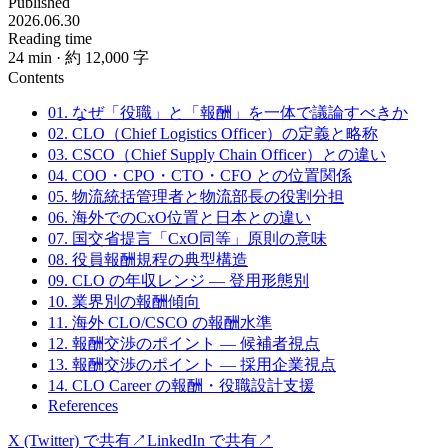
Published
2026.06.30
Reading time
24
min
· 約 12,000 字
Contents
01. なぜ「役職」と「報酬」を一体で議論すべきか
02. CLO（Chief Logistics Officer）の定義と略称
03. CSCO（Chief Supply Chain Officer）との違い
04. COO・CPO・CTO・CFO との位置関係
05. 物流統括管理者と物流部長の役割分担
06. 海外でのCxO位置と日本との違い
07. 国交省提言「CxO同等」原則の意味
08. 役員報酬規程の典型構造
09. CLO の年収レンジ — 登用形態別
10. 業界別の報酬傾向
11. 海外 CLO/CSCO の報酬水準
12. 報酬交渉のポイント — 候補者視点
13. 報酬交渉のポイント — 採用企業視点
14. CLO Career の報酬・役職設計支援
References
X (Twitter) で共有
↗
LinkedIn で共有
↗