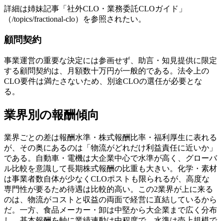
詳細は姉妹記事「社外CLO・業務委託CLOガイド」
（/topics/fractional-clo）を参照されたい。
顧問契約
事業運営の重要な決定には参画せず、助言・知見提供に限定
する顧問契約は、月額数十万円が一般的である。法令上の
CLO要件は満たさないため、別途CLOの選任が必要とな
る。
業界別の報酬傾向
業界ごとの差は報酬水準・株式報酬比率・福利厚生に表れる
が、その奥にあるのは「物流がどれだけ利益責任に近いか」
である。自動車・電機は大企業中心で水準が高く、グローバ
ル比較を意識して長期株式報酬の比重も大きい。化学・素材
は事業者数自体が少なくCLOポストも限られるが、高度な
専門性が要るため待遇は比較的高い。この2業界が上に来る
のは、物流がコストと収益の両面で経営に直結しているから
だ。一方、食品メーカー・卸は中堅から大企業まで広く分布
し、基本報酬を軸に業績連動は中程度で、水準は売上規模で