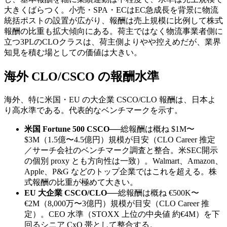
大きくばらつく。小売・SPA・ECはEC急成長を背景に物流
統括ポストの設置が広がり、報酬は売上規模に比例して株式
報酬の比重も拡大傾向にある。荷主ではなく物流事業者側に
立つ3PLのCLOクラスは、荷主側よりやや控えめだが、業界
知見を積む場としての価値は大きい。
海外 CLO/CSCO の報酬水準
海外、特に米国・EU の大企業 CSCO/CLO 報酬は、日本よ
り高水準である。代表的なベンチマークを示す。
米国 Fortune 500 CSCO
──
総報酬は概ね $1M〜
$3M（1.5億〜4.5億円）規模が目安（CLO Career 推定
／サーチ会社のベンチマーク調査と整合。米SEC開示
の個別 proxy とも方向性は一致）。Walmart、Amazon、
Apple、P&G などのトップ企業ではこれを超える。株
式報酬の比重が極めて大きい。
EU 大企業 CSCO/CLO
──
総報酬は概ね €500K〜
€2M（8,000万〜3億円）規模が目安（CLO Career 推
定）。CEO 水準（STOXX 上位の中央値 約€4M）を下
回るシニア CxO 帯として整合する。