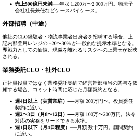
売上500億円未満
──
年収 1,200万〜2,000万円。物流子
会社社長兼任などケースバイケース。
外部招聘（中途）
他社のCLO経験者・物流事業者出身者を招聘する場合、上
記内部登用レンジの +20〜30% が一般的な提示水準となる。
即戦力としての価値、現職を離れるリスクへの上乗せが反映
される。
業務委託CLO・社外CLO
正社員役員ではなく業務委託契約で経営幹部相当の関与を依
頼する場合、コミット時間に応じた月額契約となる。
週4日以上（実質常駐）
──
月額 200万円〜。役員委任
契約に近い。
週2〜3日（月8〜12日）
──
月額 100万〜200万円。法令
対応の実務をリードできる水準。
週1日以下（月4日程度）
──
月額 数十万円。顧問契約
に近い。