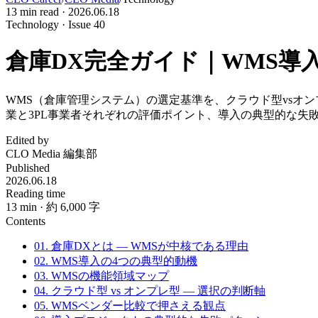
13
min read ·
2026.06.18
Technology · Issue 40
倉庫DX完全ガイド｜WMS導
WMS（倉庫管理システム）の選定基準を、クラウド型vsオン
業と3PL事業者それぞれの評価ポイント、導入の典型的な失
Edited by
CLO Media 編集部
Published
2026.06.18
Reading time
13
min
· 約 6,000 字
Contents
01. 倉庫DXとは — WMSが中核である理由
02. WMS導入の4つの典型的動機
03. WMSの機能領域マップ
04. クラウド型 vs オンプレ型 — 選択の判断軸
05. WMSベンダー比較で押さえる観点