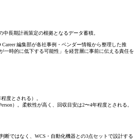
 の中長期計画策定の根拠となるデータ蓄積。
Career 編集部が各社事例・ベンダー情報から整理した推
性が一時的に低下する可能性」を経営層に事前に伝える責任を
。
年程度とされる）。
Person）。柔軟性が高く、回収目安は2〜4年程度とされる。
S 単独の判断ではなく、WCS・自動化機器との3点セットで設計する