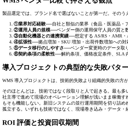
WMS ベンダー比較で押さえる観点
製品選定では、ブランド名で選ばないことが第一だ。そのう
①業界対応経験
──
自社と類似の業界（食品・医薬品・
②運用人員の規模
──
ベンダー側の運用保守人員の質と
③自動化機器との連携実績
──
想定する AS/RS・AM
④拡張性
──
拠点増加・SKU 増加・出荷件数増加への対
⑤データ移行のしやすさ
──
ベンダー変更時のデータ取
⑥契約条項の柔軟性
──
解約条項、価格改定条件、SLA 
導入プロジェクトの典型的な失敗パタ
WMS 導入プロジェクトは、技術的失敗より組織的失敗の方
そのほとんどは、技術ではなく段取りと人で起きる。最も多
社主導で進めて現場のオペレーション理解が浅いまま稼働す
もそも機能しない。新旧システムの並行運用期間を切り詰め
孤立する。いずれも技術ではなく、現場巻き込み・データ・
ROI 評価と投資回収期間