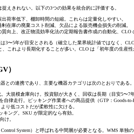
給」では捉えきれない。以下の3つの効果を統合的に評価する。
誤出荷率低下、棚卸時間の短縮。これらは定量化しやすい。
過剰在庫の廃棄コスト削減、欠品による販売機会損失の削減。
質向上、改正物流効率化法の定期報告書作成の自動化、CLO
型は3〜5年が目安とされる（確立した業界統計値ではなく、CLO 
、これより長期化することが多い。CLO は「初年度の生産
GV）
機器との連携であり、主要な機器カテゴリは次のとおりである
。大規模倉庫向け。投資額が大きく、回収は長期（目安5〜7
自律走行。ピッキング作業者への商品提供（GTP：Goods-to-
 より低コストだが柔軟性に欠ける。
ッキング。SKU が限定的なら有効。
荷向け。
se Control System）と呼ばれる中間層が必要となる。WM