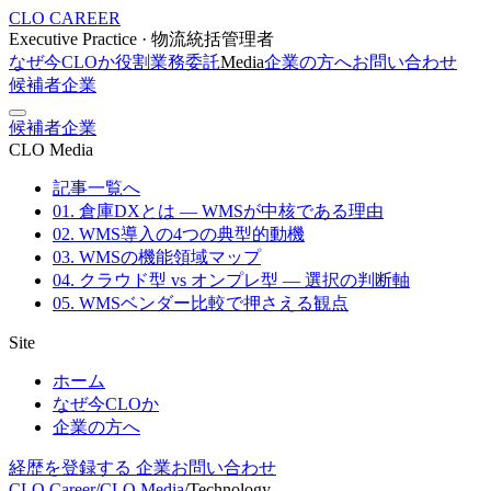
CLO CAREER
Executive Practice · 物流統括管理者
なぜ今CLOか
役割
業務委託
Media
企業の方へ
お問い合わせ
候補者
企業
候補者
企業
CLO Media
記事一覧へ
01. 倉庫DXとは — WMSが中核である理由
02. WMS導入の4つの典型的動機
03. WMSの機能領域マップ
04. クラウド型 vs オンプレ型 — 選択の判断軸
05. WMSベンダー比較で押さえる観点
Site
ホーム
なぜ今CLOか
企業の方へ
経歴を登録する
企業お問い合わせ
CLO Career
/
CLO Media
/
Technology