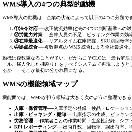
WMS導入の4つの典型的動機
WMS導入の動機は、企業の状況によって以下の4つに分類で
①法令対応
──
改正物流効率化法の3つの判断基準への
②労働力対策
──
倉庫人員の不足、ピッキング作業の効
③在庫最適化
──
リアルタイム在庫把握、SKU別回転率
④拠点統合
──
複数拠点の WMS 統合による全社最適化
動機は複数重なることが多い。だからこそCLOは「最も解決
ール、属人化した棚割り）をすべてシステムで再現しようと
るか――そこが最初の分かれ目になる。
WMSの機能領域マップ
機能面では、WMSが担う領域は大きく次のように整理できる
入庫・保管管理
──
入庫予定の登録・検品・ロケーショ
出庫・ピッキング・棚卸
──
出庫指示の生成、ピッキン
労務管理
──
作業者ごとの作業時間・生産性記録、シフ
KPI レポーティング
──
出荷件数、回転率、誤出荷率、