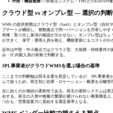
外部・機器連携
──
受発注システム・TMSとのEDI/API連携、
クラウド型 vs オンプレ型 — 選択の判
WMS の提供形態はクラウド型（SaaS）とオンプレ型（
プデートが継続し、複数拠点で同一バージョンを共有しやす
有権・取り出し条項の確認が欠かせない。オンプレ型はちょ
が大きく、保守・運用人員を抱え、機能更新にもコストがか
近年は中堅・中小拠点ではクラウド型、大規模・特殊要件の
み・IT 内製人員の有無で判断する。
3PL事業者がクラウドWMSを選ぶ場合の基準
ここまでの判断軸は荷主企業を想定しているが、3PL事業者
ムで扱うため、荷主別に在庫・ロケーション・帳票を分離管
次に効くのが接続の柔軟性である。荷主の基幹システムは荷主
右する。荷主の入替や物量の繁閑が避けられない事業構造上
つかも、営業提案力に直結する選定基準となる。