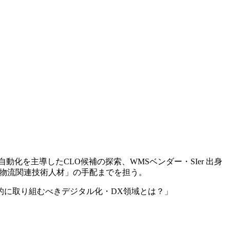
庫自動化を主導したCLO候補の探索、WMSベンダー・SIer 出身
「③物流関連技術人材」の手配までを担う。
的に取り組むべきデジタル化・DX領域とは？」