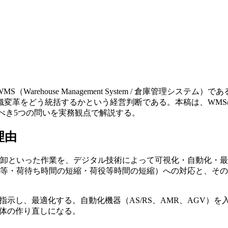
rehouse Management System / 倉庫管理シス
織変革をどう統括するかという経営判断である。本稿は、WM
るべき5つの問いを実務観点で解説する。
理由
卸といった作業を、デジタル技術によって可視化・自動化・最
上等・荷待ち時間の短縮・荷役等時間の短縮）への対応と、そ
示し、最適化する。自動化機器（AS/RS、AMR、AGV）
全体の作り直しになる。