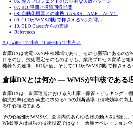
06. 導入プロジェクトの典型的な失敗パターン
07. ROI評価と投資回収期間
08. 自動化機器との連携（AS/RS、AMR、AGV）
09. CLOがWMS判断で押さえる5つの問い
10. CLO Careerからの支援
References
X (Twitter) で共有
↗
LinkedIn で共有
↗
倉庫DXは物流DXの中核領域であり、その心臓部にあるのがWMS（Wa
れるのは、技術選定そのものよりも、業務プロセス変革と組
機器との連携、ROI評価、そしてCLOがWMS判断で押さえ
倉庫DXとは何か — WMSが中核である
倉庫DXは、倉庫運営における入出庫・保管・ピッキング・棚
物流効率化法が荷主に求める3つの判断基準（積載効率の向
る中心領域である。
その心臓部がWMSだ。倉庫内のあらゆる物の動きを記録し、指
WMS導入は単独の技術投資ではなく、倉庫オペレーション