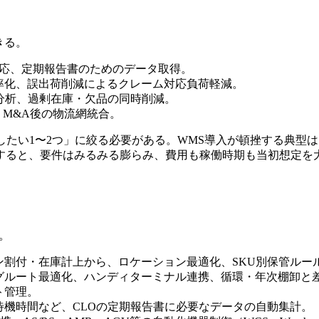
きる。
対応、定期報告書のためのデータ取得。
率化、誤出荷削減によるクレーム対応負荷軽減。
分析、過剰在庫・欠品の同時削減。
、M&A後の物流網統合。
したい1〜2つ」に絞る必要がある。WMS導入が頓挫する典型
すると、要件はみるみる膨らみ、費用も稼働時期も当初想定を
。
ン割付・在庫計上から、ロケーション最適化、SKU別保管ルー
グルート最適化、ハンディターミナル連携、循環・年次棚卸と
ト管理。
待機時間など、CLOの定期報告書に必要なデータの自動集計。