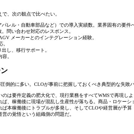
えで、次の観点で比べたい。
アパレル・自動車部品など）での導入実績数。業界固有の要件
数。問い合わせ対応のレスポンス。
R・AGV メーカーとのインテグレーション経験。
応。
り出し、移行サポート。
内容。
ーン
が圧倒的に多い。CLOが事前に把握しておくべき典型的な失敗
いのは要件定義の肥大化で、現行業務をすべてWMSで再現し
れば、稼働後に現場が混乱し生産性が落ちる。商品・ロケーシ
れば本稼働後にトラブルが多発し、そしてCLOや経営層が予算
経営の覚悟という組織側の問題だ。