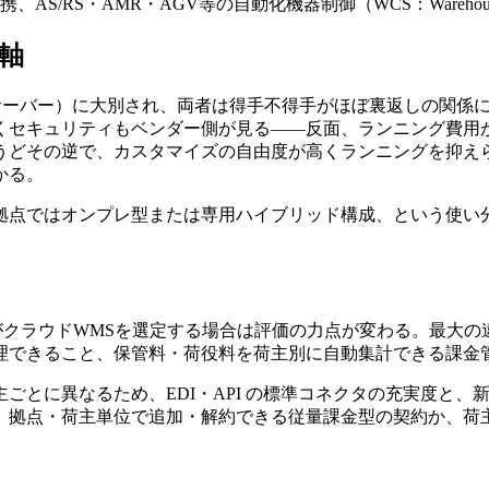
AS/RS・AMR・AGV等の自動化機器制御（WCS：Warehouse Co
断軸
自社サーバー）に大別され、両者は得手不得手がほぼ裏返しの関
くセキュリティもベンダー側が見る――反面、ランニング費用
うどその逆で、カスタマイズの自由度が高くランニングを抑え
かる。
拠点ではオンプレ型または専用ハイブリッド構成、という使い分
がクラウドWMSを選定する場合は評価の力点が変わる。最大
理できること、保管料・荷役料を荷主別に自動集計できる課金
ごとに異なるため、EDI・API の標準コネクタの充実度と
、拠点・荷主単位で追加・解約できる従量課金型の契約か、荷