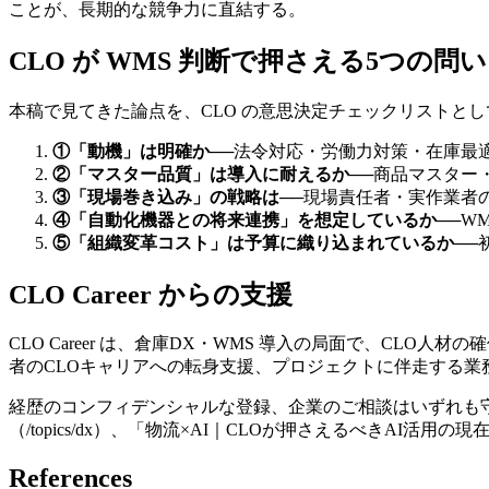
ことが、長期的な競争力に直結する。
CLO が WMS 判断で押さえる5つの問い
本稿で見てきた論点を、CLO の意思決定チェックリストと
①「動機」は明確か
──
法令対応・労働力対策・在庫最
②「マスター品質」は導入に耐えるか
──
商品マスター
③「現場巻き込み」の戦略は
──
現場責任者・実作業者
④「自動化機器との将来連携」を想定しているか
──
W
⑤「組織変革コスト」は予算に織り込まれているか
──
CLO Career からの支援
CLO Career は、倉庫DX・WMS 導入の局面で、CLO
者のCLOキャリアへの転身支援、プロジェクトに伴走する業務
経歴のコンフィデンシャルな登録、企業のご相談はいずれも
（/topics/dx）、「物流×AI｜CLOが押さえるべきAI活用の現在
References