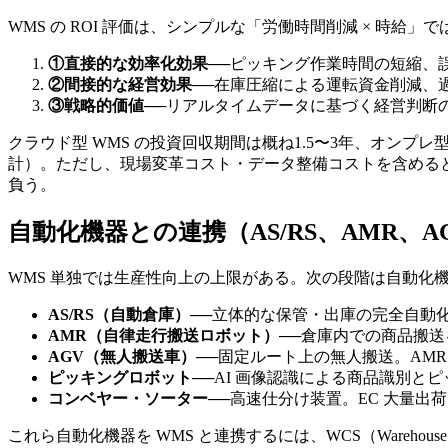
WMS の ROI 評価は、シンプルな「労働時間削減 × 時
①直接的な効率化効果
──
ピッキング作業時間の短縮、
②間接的な経営効果
──
在庫圧縮による運転資金削減、
③戦略的価値
──
リアルタイムデータに基づく経営判断の
クラウド型 WMS の投資回収期間は概ね1.5〜3年、オンプレ
計）。ただし、現場変革コスト・データ整備コストを含めると
負う。
自動化機器との連携（AS/RS、AMR、A
WMS 単独では生産性向上の上限がある。次の段階は自動化
AS/RS（自動倉庫）
──
立体的な保管・出庫の完全自動化
AMR（自律走行搬送ロボット）
──
倉庫内での商品搬送を
AGV（無人搬送車）
──
固定ルート上の無人搬送。AMR
ピッキングロボット
──
AI 画像認識による商品識別とピ
コンベヤー・ソーター
──
高速仕分け装置。EC 大量出
これら自動化機器を WMS と連携するには、WCS（Warehou