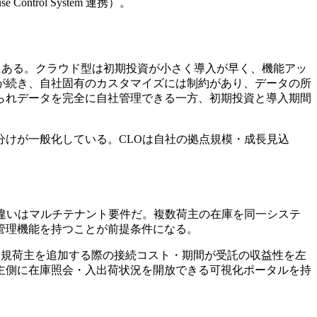
ntrol System 連携）。
係にある。クラウド型は初期投資が小さく導入が早く、機能アッ
が続き、自社固有のカスタマイズには制約があり、データの所
られデータを完全に自社管理できる一方、初期投資と導入期間
けが一般化している。CLOは自社の拠点規模・成長見込
の違いはマルチテナント要件だ。複数荷主の在庫を同一システ
管理機能を持つことが前提条件になる。
、新規荷主を追加する際の接続コスト・期間が受託の収益性を左
主側に在庫照会・入出荷状況を開放できる可視化ポータルを持