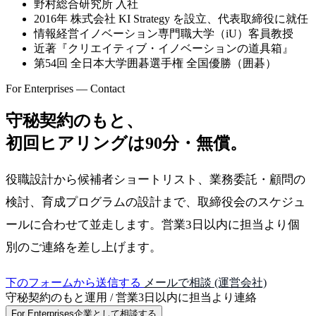
野村総合研究所 入社
2016年 株式会社 KI Strategy を設立、代表取締役に就任
情報経営イノベーション専門職大学（iU）客員教授
近著『クリエイティブ・イノベーションの道具箱』
第54回 全日本大学囲碁選手権 全国優勝（囲碁）
For Enterprises — Contact
守秘契約のもと、
初回ヒアリングは90分・無償。
役職設計から候補者ショートリスト、業務委託・顧問の
検討、育成プログラムの設計まで、取締役会のスケジュ
ールに合わせて並走します。営業3日以内に担当より個
別のご連絡を差し上げます。
下のフォームから送信する
メールで相談 (運営会社)
守秘契約のもと運用 / 営業3日以内に担当より連絡
For Enterprises
企業として相談する