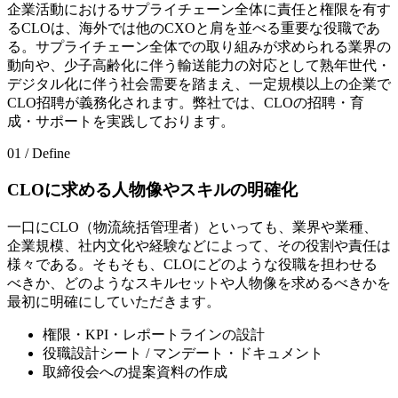
企業活動におけるサプライチェーン全体に責任と権限を有す
るCLOは、海外では他のCXOと肩を並べる重要な役職であ
る。サプライチェーン全体での取り組みが求められる業界の
動向や、少子高齢化に伴う輸送能力の対応として熟年世代・
デジタル化に伴う社会需要を踏まえ、一定規模以上の企業で
CLO招聘が義務化されます。弊社では、CLOの招聘・育
成・サポートを実践しております。
01 / Define
CLOに求める人物像やスキルの明確化
一口にCLO（物流統括管理者）といっても、業界や業種、
企業規模、社内文化や経験などによって、その役割や責任は
様々である。そもそも、CLOにどのような役職を担わせる
べきか、どのようなスキルセットや人物像を求めるべきかを
最初に明確にしていただきます。
権限・KPI・レポートラインの設計
役職設計シート / マンデート・ドキュメント
取締役会への提案資料の作成