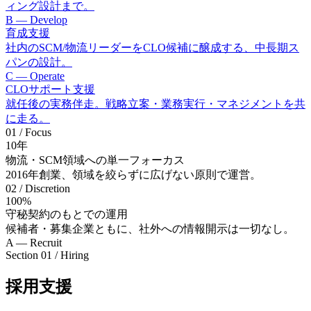
ィング設計まで。
B — Develop
育成支援
社内のSCM/物流リーダーをCLO候補に醸成する、中長期ス
パンの設計。
C — Operate
CLOサポート支援
就任後の実務伴走。戦略立案・業務実行・マネジメントを共
に走る。
01 / Focus
10
年
物流・SCM領域への単一フォーカス
2016年創業、領域を絞らずに広げない原則で運営。
02 / Discretion
100
%
守秘契約のもとでの運用
候補者・募集企業ともに、社外への情報開示は一切なし。
A — Recruit
Section 01 / Hiring
採用支援