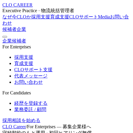
CLO CAREER
Executive Practice · 物流統括管理者
なぜ今CLOか
採用支援
育成支援
CLOサポート
Media
お問い合
わせ
候補者
企業
企業
候補者
For Enterprises
採用支援
育成支援
CLOサポート支援
代表メッセージ
お問い合わせ
For Candidates
経歴を登録する
業務委託 / 顧問
採用相談を始める
CLO Career
/
For Enterprises — 募集企業様へ
守秘契約のもと運用 · 初回ヒアリング無償