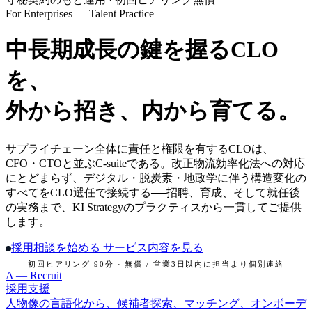
For Enterprises — Talent Practice
中長期成長の鍵を握るCLO
を、
外から招き、内から育てる。
サプライチェーン全体に責任と権限を有するCLOは、
CFO・CTOと並ぶC-suiteである。改正物流効率化法への対応
にとどまらず、デジタル・脱炭素・地政学に伴う構造変化の
すべてをCLO選任で接続する──招聘、育成、そして就任後
の実務まで、KI Strategyのプラクティスから一貫してご提供
します。
採用相談を始める
サービス内容を見る
初回ヒアリング 90分 · 無償 / 営業3日以内に担当より個別連絡
A — Recruit
採用支援
人物像の言語化から、候補者探索、マッチング、オンボーデ