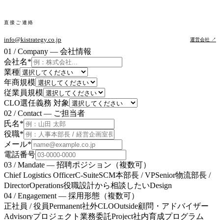
直接ご連絡
info@kistrategy.co.jp
運営会社 ↗
01 / Company — 会社情報
会社名
*
業種
年商規模
従業員規模
CLO選任義務 対象
02 / Contact — ご担当者
氏名
*
役職
*
メール
*
電話番号
03 / Mandate — 招聘ポジション（複数可）
Chief Logistics Officer
C-Suite
SCM本部長 / VP
Senior
物流部長 /
Director
Operations
役職設計から相談したい
Design
04 / Engagement — 採用形態（複数可）
正社員 / 役員
Permanent
社外CLO
Outside
顧問・アドバイザー
Advisory
プロジェクト業務委託
Project
社内育成プログラム