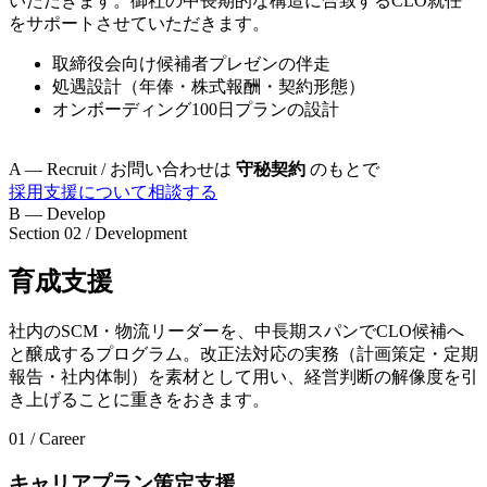
いただきます。御社の中長期的な構造に合致するCLO就任
をサポートさせていただきます。
取締役会向け候補者プレゼンの伴走
処遇設計（年俸・株式報酬・契約形態）
オンボーディング100日プランの設計
A — Recruit / お問い合わせは
守秘契約
のもとで
採用支援について相談する
B — Develop
Section 02 / Development
育成支援
社内のSCM・物流リーダーを、中長期スパンでCLO候補へ
と醸成するプログラム。改正法対応の実務（計画策定・定期
報告・社内体制）を素材として用い、経営判断の解像度を引
き上げることに重きをおきます。
01 / Career
キャリアプラン策定支援