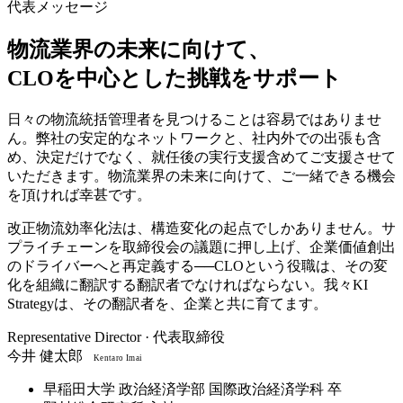
代表メッセージ
物流業界の未来に向けて、
CLOを中心とした挑戦をサポート
日々の物流統括管理者を見つけることは容易ではありませ
ん。
弊社の安定的なネットワークと、社内外での出張も含
め、決定だけでなく、就任後の実行支援含めてご支援させて
いただきます。物流業界の未来に向けて、ご一緒できる機会
を頂ければ幸甚です。
改正物流効率化法は、構造変化の起点でしかありません。サ
プライチェーンを取締役会の議題に押し上げ、企業価値創出
のドライバーへと再定義する──CLOという役職は、その変
化を組織に翻訳する翻訳者でなければならない。我々KI
Strategyは、その翻訳者を、企業と共に育てます。
Representative Director · 代表取締役
今井 健太郎
Kentaro Imai
早稲田大学 政治経済学部 国際政治経済学科 卒