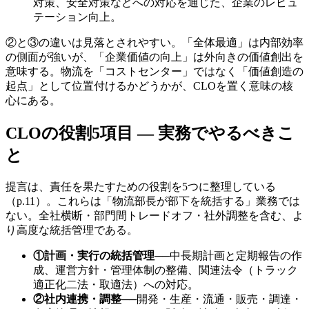
対策、安全対策などへの対応を通じた、企業のレピュ
テーション向上。
②と③の違いは見落とされやすい。「全体最適」は内部効率
の側面が強いが、「企業価値の向上」は外向きの価値創出を
意味する。物流を「コストセンター」ではなく「価値創造の
起点」として位置付けるかどうかが、CLOを置く意味の核
心にある。
CLOの役割5項目 — 実務でやるべきこ
と
提言は、責任を果たすための役割を5つに整理している
（p.11）。これらは「物流部長が部下を統括する」業務では
ない。全社横断・部門間トレードオフ・社外調整を含む、よ
り高度な統括管理である。
①計画・実行の統括管理
──
中長期計画と定期報告の作
成、運営方針・管理体制の整備、関連法令（トラック
適正化二法・取適法）への対応。
②社内連携・調整
──
開発・生産・流通・販売・調達・