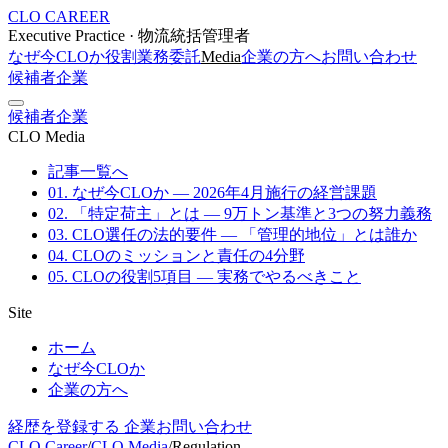
CLO CAREER
Executive Practice · 物流統括管理者
なぜ今CLOか
役割
業務委託
Media
企業の方へ
お問い合わせ
候補者
企業
候補者
企業
CLO Media
記事一覧へ
01. なぜ今CLOか — 2026年4月施行の経営課題
02. 「特定荷主」とは — 9万トン基準と3つの努力義務
03. CLO選任の法的要件 — 「管理的地位」とは誰か
04. CLOのミッションと責任の4分野
05. CLOの役割5項目 — 実務でやるべきこと
Site
ホーム
なぜ今CLOか
企業の方へ
経歴を登録する
企業お問い合わせ
CLO Career
/
CLO Media
/
Regulation