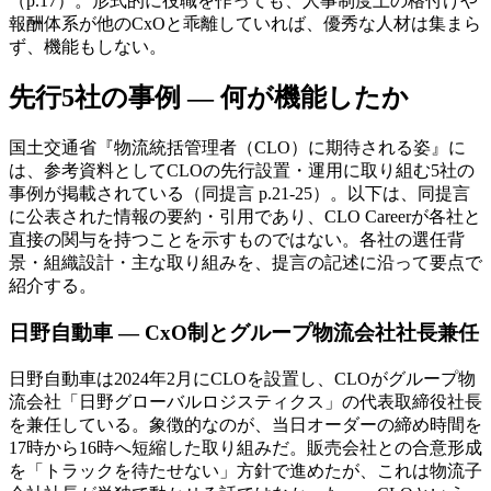
（p.17）。形式的に役職を作っても、人事制度上の格付けや
報酬体系が他のCxOと乖離していれば、優秀な人材は集まら
ず、機能もしない。
先行5社の事例 — 何が機能したか
国土交通省『物流統括管理者（CLO）に期待される姿』に
は、参考資料としてCLOの先行設置・運用に取り組む5社の
事例が掲載されている（同提言 p.21-25）。以下は、同提言
に公表された情報の要約・引用であり、CLO Careerが各社と
直接の関与を持つことを示すものではない。各社の選任背
景・組織設計・主な取り組みを、提言の記述に沿って要点で
紹介する。
日野自動車 — CxO制とグループ物流会社社長兼任
日野自動車は2024年2月にCLOを設置し、CLOがグループ物
流会社「日野グローバルロジスティクス」の代表取締役社長
を兼任している。象徴的なのが、当日オーダーの締め時間を
17時から16時へ短縮した取り組みだ。販売会社との合意形成
を「トラックを待たせない」方針で進めたが、これは物流子