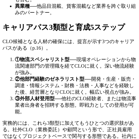
異業種
──
他品目混載、貨客混載など業界を跨ぐ取り組
みのパートナー。
キャリアパス3類型と育成5ステップ
CLO候補となる人材の確保には、提言が示す3つのキャリア
パスがある（p.16）。
①物流スペシャリスト型
──
現場オペレーションから物
流関連部門の管理職を経てCLOに就く。深い物流経験
が強み。
②他部門経験のゼネラリスト型
──
開発・生産・販売・
調達・情報システム・財務・法務・人事などを経験し
た後、経営層となりCLOに就く。幅広い視点が強み。
③外部人材登用型
──
他社のCLO経験者、または物流事
業者出身者を招聘する形態。即戦力としての登用が可
能。
実務的には、これら3類型に加えてもうひとつの選択肢があ
る。社外CLO（業務委託）や顧問という形で、正社員雇用
ではなくプロジェクトベースで関与する形態である。社内に