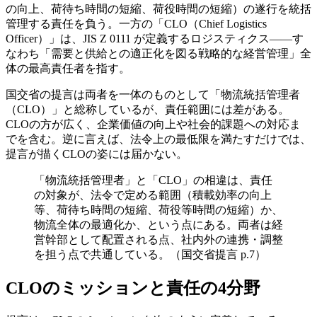
の向上、荷待ち時間の短縮、荷役時間の短縮）の遂行を統括
管理する責任を負う。一方の「CLO（Chief Logistics
Officer）」は、JIS Z 0111 が定義するロジスティクス――す
なわち「需要と供給との適正化を図る戦略的な経営管理」全
体の最高責任者を指す。
国交省の提言は両者を一体のものとして「物流統括管理者
（CLO）」と総称しているが、責任範囲には差がある。
CLOの方が広く、企業価値の向上や社会的課題への対応ま
でを含む。逆に言えば、法令上の最低限を満たすだけでは、
提言が描くCLOの姿には届かない。
「物流統括管理者」と「CLO」の相違は、責任
の対象が、法令で定める範囲（積載効率の向上
等、荷待ち時間の短縮、荷役等時間の短縮）か、
物流全体の最適化か、という点にある。両者は経
営幹部として配置される点、社内外の連携・調整
を担う点で共通している。（国交省提言 p.7）
CLOのミッションと責任の4分野