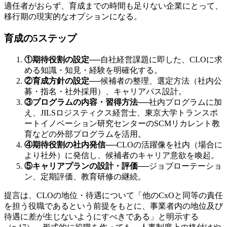
適任者がおらず、育成までの時間も足りない企業にとって、
移行期の現実的なオプションになる。
育成の5ステップ
①期待役割の設定
──
自社経営課題に即した、CLOに求
める知識・知見・経験を明確化する。
②育成方針の設定
──
候補者の整理、選定方法（社内公
募・指名・社外採用）、キャリアパス設計。
③プログラムの内容・習得方法
──
社内プログラムに加
え、JILSロジスティクス経営士、東京大学トランスポ
ートイノベーション研究センターのSCMリカレント教
育などの外部プログラムを活用。
④期待役割の社内発信
──
CLOの活躍像を社内（場合に
より社外）に発信し、候補者のキャリア意欲を喚起。
⑤キャリアプランの設計・評価
──
ジョブローテーショ
ン、定期評価、教育研修の継続。
提言は、CLOの地位・待遇について「他のCxOと同等の責任
を担う役職であるという前提をもとに、事業者内の地位及び
待遇に差が生じないようにすべきである」と明示する