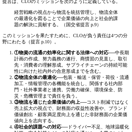
提言は、CLOのミッションを次のように定義している。
経営戦略の視点から物流を統括管理し、物流全体
の最適化を図ることで企業価値の向上と社会的課
題の解決に貢献する。（国交省提言 p.9）
このミッションを果たすために、CLOが負う責任は4つの分
野にわたる（提言 p.10）。
①物資の流通の効率化に関する法律への対応
──
中長期
計画の作成、努力義務の遂行、商慣習の見直し、取引
先・消費者の理解形成。サプライチェーンの持続可能
性に向けた社内外の合意形成までを含む。
②物流全体の最適化
──
包装・輸送・保管・荷役・流通
加工・情報管理の各機能を統合し、関係する社内部
門・社外事業者と連携。労働力確保、環境保全、防
災・危機管理まで責任を負う。
③物流を通じた企業価値の向上
──
コスト削減ではなく
売上拡大の視点で、財務面の収益性改善や、ブランド
価値創出・顧客満足度向上を通じた非財務面の企業価
値向上を志向する。
④社会的課題への対応
──
ドライバー不足、地球温暖化