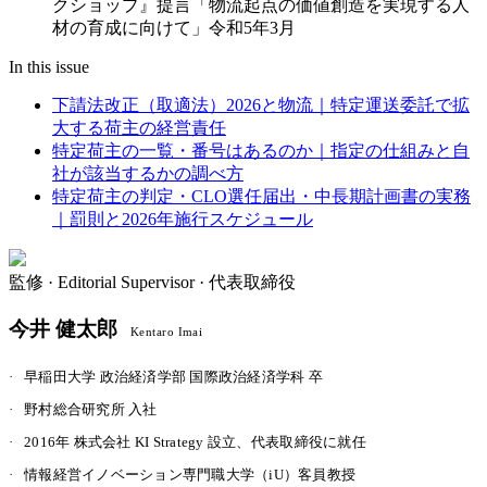
クショップ』提言「物流起点の価値創造を実現する人
材の育成に向けて」令和5年3月
In this issue
下請法改正（取適法）2026と物流｜特定運送委託で拡
大する荷主の経営責任
特定荷主の一覧・番号はあるのか｜指定の仕組みと自
社が該当するかの調べ方
特定荷主の判定・CLO選任届出・中長期計画書の実務
｜罰則と2026年施行スケジュール
監修 ·
Editorial Supervisor · 代表取締役
今井 健太郎
Kentaro Imai
·
早稲田大学 政治経済学部 国際政治経済学科 卒
·
野村総合研究所 入社
·
2016年 株式会社 KI Strategy 設立、代表取締役に就任
·
情報経営イノベーション専門職大学（iU）客員教授