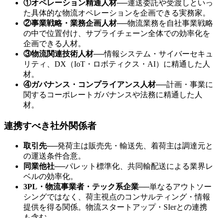
①オペレーション精通人材
──
運送委託や受渡しといっ
た具体的な物流オペレーションを企画できる実務家。
②事業戦略・業務企画人材
──
物流業務を自社事業戦略
の中で位置付け、サプライチェーン全体での効率化を
企画できる人材。
③物流関連技術人材
──
情報システム・サイバーセキュ
リティ、DX（IoT・ロボティクス・AI）に精通した人
材。
④ガバナンス・コンプライアンス人材
──
計画・事業に
関するコーポレートガバナンスや法務に精通した人
材。
連携すべき社外関係者
取引先
──
発荷主は販売先・輸送先、着荷主は調達元と
の運送条件合意。
同業他社
──
パレット標準化、共同輸配送による業界レ
ベルの効率化。
3PL・物流事業者・テック系企業
──
単なるアウトソー
シングではなく、荷主視点のコンサルティング・情報
提供を得る関係。物流スタートアップ・SIerとの連携
も含む。