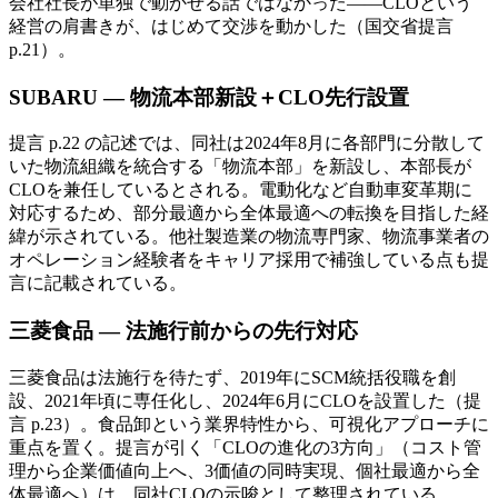
会社社長が単独で動かせる話ではなかった——CLOという
経営の肩書きが、はじめて交渉を動かした（国交省提言
p.21）。
SUBARU — 物流本部新設＋CLO先行設置
提言 p.22 の記述では、同社は2024年8月に各部門に分散して
いた物流組織を統合する「物流本部」を新設し、本部長が
CLOを兼任しているとされる。電動化など自動車変革期に
対応するため、部分最適から全体最適への転換を目指した経
緯が示されている。他社製造業の物流専門家、物流事業者の
オペレーション経験者をキャリア採用で補強している点も提
言に記載されている。
三菱食品 — 法施行前からの先行対応
三菱食品は法施行を待たず、2019年にSCM統括役職を創
設、2021年頃に専任化し、2024年6月にCLOを設置した（提
言 p.23）。食品卸という業界特性から、可視化アプローチに
重点を置く。提言が引く「CLOの進化の3方向」（コスト管
理から企業価値向上へ、3価値の同時実現、個社最適から全
体最適へ）は、同社CLOの示唆として整理されている。