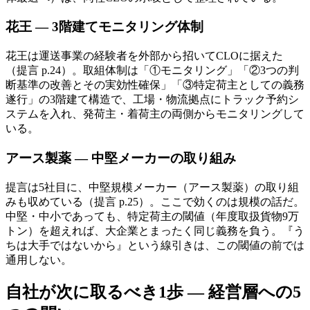
花王 — 3階建てモニタリング体制
花王は運送事業の経験者を外部から招いてCLOに据えた
（提言 p.24）。取組体制は「①モニタリング」「②3つの判
断基準の改善とその実効性確保」「③特定荷主としての義務
遂行」の3階建て構造で、工場・物流拠点にトラック予約シ
ステムを入れ、発荷主・着荷主の両側からモニタリングして
いる。
アース製薬 — 中堅メーカーの取り組み
提言は5社目に、中堅規模メーカー（アース製薬）の取り組
みも収めている（提言 p.25）。ここで効くのは規模の話だ。
中堅・中小であっても、特定荷主の閾値（年度取扱貨物9万
トン）を超えれば、大企業とまったく同じ義務を負う。『う
ちは大手ではないから』という線引きは、この閾値の前では
通用しない。
自社が次に取るべき1歩 — 経営層への5