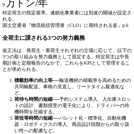
万トン/年
9
特定荷主の指定基準。連鎖化事業者には別途の閾値が設定さ
れる。
国土交通省『物流統括管理者（CLO）に期待される姿』p.6
全荷主に課される3つの努力義務
改正法は、発荷主・着荷主それぞれの立場に応じて、以下の
3つの取り組みを努力義務として規定する。特定荷主は中長
期計画と定期報告のなかで、これらをKPIとして管理するこ
とが求められる。
積載効率の向上等
──
輸送機材の積載率を高めるための
共同輸配送、車格の見直し、リードタイム最適化な
ど。
荷待ち時間の短縮
──
予約システム導入、入出庫スロッ
トの設計、書類授受の電子化により、ドライバーの待
機時間を圧縮する。
荷役等時間の短縮
──
パレット化・標準化、自動化機
器・ロボティクスの導入、商品設計段階からの取り扱
い性への配慮など。