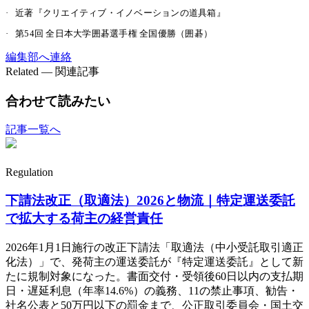
·
近著『クリエイティブ・イノベーションの道具箱』
·
第54回 全日本大学囲碁選手権 全国優勝（囲碁）
編集部へ連絡
Related — 関連記事
合わせて読みたい
記事一覧へ
Regulation
下請法改正（取適法）2026と物流｜特定運送委託
で拡大する荷主の経営責任
2026年1月1日施行の改正下請法「取適法（中小受託取引適正
化法）」で、発荷主の運送委託が『特定運送委託』として新
たに規制対象になった。書面交付・受領後60日以内の支払期
日・遅延利息（年率14.6%）の義務、11の禁止事項、勧告・
社名公表と50万円以下の罰金まで、公正取引委員会・国土交