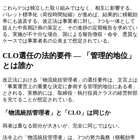
これら3つは独立した取り組みではなく、相互に影響する。
パレット標準化（荷役時間短縮）が進めば、結果的に積載効
率にも波及する。改正法は事業者に対し、3つを一体として
捉えた中長期計画の策定と、その進捗の定期報告を求めてい
る。実施が不十分な場合、国による報告徴収・命令、悪質な
ケースでは事業者名の公表まで想定されている。
CLO選任の法的要件 — 「管理的地位」
とは誰か
改正法における「物流統括管理者」の選任要件は、文言上は
「事業運営上の重要な決定に参画する管理的地位にある者」
とされる。実務的には、取締役・執行役員クラスの経営幹部
を充てることが想定されている。
「物流統括管理者」と「CLO」は同じか
両者は重なる部分が大きいが、完全に同じではない。
法令上の「物流統括管理者」は、3つの努力義務（積載効率