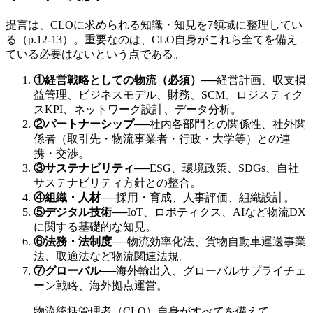
提言は、CLOに求められる知識・知見を7領域に整理してい
る（p.12-13）。重要なのは、CLO自身がこれら全てを備え
ている必要はないという点である。
①経営戦略としての物流（必須）
──
経営計画、収支損
益管理、ビジネスモデル、財務、SCM、ロジスティク
スKPI、ネットワーク設計、データ分析。
②パートナーシップ
──
社内各部門との関係性、社外関
係者（取引先・物流事業者・行政・大学等）との連
携・交渉。
③サステナビリティ
──
ESG、環境政策、SDGs、自社
サステナビリティ方針との整合。
④組織・人材
──
採用・育成、人事評価、組織設計。
⑤デジタル技術
──
IoT、ロボティクス、AIなど物流DX
に関する基礎的な知見。
⑥法務・法制度
──
物流効率化法、貨物自動車運送事業
法、取適法など物流関連法規。
⑦グローバル
──
海外輸出入、グローバルサプライチェ
ーン戦略、海外拠点運営。
物流統括管理者（CLO）自身がすべてを備えて