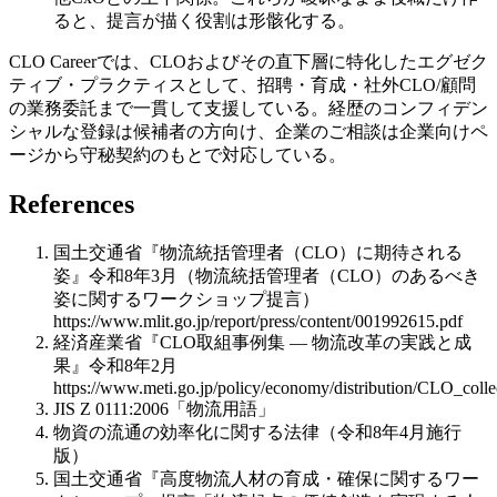
ると、提言が描く役割は形骸化する。
CLO Careerでは、CLOおよびその直下層に特化したエグゼク
ティブ・プラクティスとして、招聘・育成・社外CLO/顧問
の業務委託まで一貫して支援している。経歴のコンフィデン
シャルな登録は候補者の方向け、企業のご相談は企業向けペ
ージから守秘契約のもとで対応している。
References
国土交通省『物流統括管理者（CLO）に期待される
姿』令和8年3月（物流統括管理者（CLO）のあるべき
姿に関するワークショップ提言）
https://www.mlit.go.jp/report/press/content/001992615.pdf
経済産業省『CLO取組事例集 — 物流改革の実践と成
果』令和8年2月
https://www.meti.go.jp/policy/economy/distribution/CLO_colle
JIS Z 0111:2006「物流用語」
物資の流通の効率化に関する法律（令和8年4月施行
版）
国土交通省『高度物流人材の育成・確保に関するワー