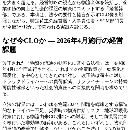
を大きく超える。経営戦略の視点から物流全体を統括し、企
業価値の向上と社会的課題の解決にコミットする「経営幹
部」である。本稿は、法令の要件と提言が示すCLO像を対
照しながら、特定荷主の経営層・人事責任者・SCM部門長
が今後3〜12か月で問われる実践を論じる。
なぜ今CLOか — 2026年4月施行の経営
課題
改正された「物資の流通の効率化に関する法律」は、令和8
年4月に全面施行される。これまでの物流政策が「効率化と
高度化」を中心としてきたのに対し、改正法は荷主に対し、
トラックドライバーへの負荷低減、サプライチェーンの持続
可能性確保といった社会的責任への直接的な関与を求めてい
る。
立法の背景には、いわゆる物流2024年問題を端緒とする構造
的なドライバー不足、災害時の物資供給リスク、地球温暖化
対策における物流由来CO₂排出への対応、そして商慣習に深
く根付いた非効率の解消がある。これらはいずれも、物流部
門単独の改善では解決しない。だからこそ法は、3つの努力