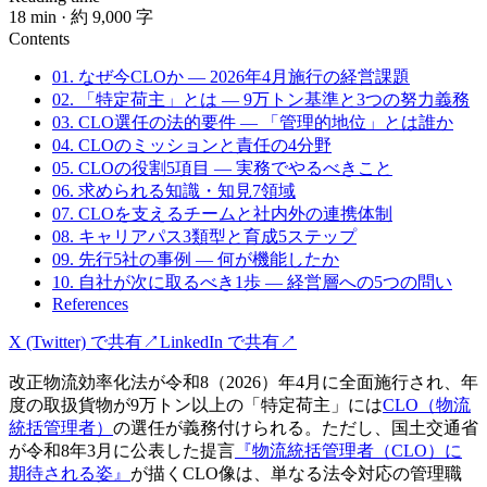
18
min
· 約 9,000 字
Contents
01. なぜ今CLOか — 2026年4月施行の経営課題
02. 「特定荷主」とは — 9万トン基準と3つの努力義務
03. CLO選任の法的要件 — 「管理的地位」とは誰か
04. CLOのミッションと責任の4分野
05. CLOの役割5項目 — 実務でやるべきこと
06. 求められる知識・知見7領域
07. CLOを支えるチームと社内外の連携体制
08. キャリアパス3類型と育成5ステップ
09. 先行5社の事例 — 何が機能したか
10. 自社が次に取るべき1歩 — 経営層への5つの問い
References
X (Twitter) で共有
↗
LinkedIn で共有
↗
改正物流効率化法が令和8（2026）年4月に全面施行され、年
度の取扱貨物が9万トン以上の「特定荷主」には
CLO（物流
統括管理者）
の選任が義務付けられる。ただし、国土交通省
が令和8年3月に公表した提言
『物流統括管理者（CLO）に
期待される姿』
が描くCLO像は、単なる法令対応の管理職