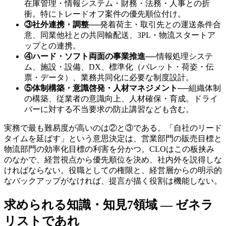
在庫管理・情報システム・財務・法務・人事との折
衝。特にトレードオフ案件の優先順位付け。
③社外連携・調整
──
発着荷主・取引先との運送条件合
意、同業他社との共同輸配送、3PL・物流スタートア
ップとの連携。
④ハード・ソフト両面の事業推進
──
情報処理システ
ム、施設・設備、DX、標準化（パレット・荷姿・伝
票・データ）、業務共同化に必要な制度設計。
⑤体制構築・意識啓発・人材マネジメント
──
組織体制
の構築、従業者の意識向上、人材確保・育成。ドライ
バーに対する不当要求の防止講習なども含む。
実務で最も難易度が高いのは②と③である。「自社のリード
タイムを延ばす」という意思決定は、営業部門の販売目標と
物流部門の効率化目標の利害を分かつ。CLOはこの板挟み
のなかで、経営視点から優先順位を決め、社内外を説得しな
ければならない。役職としての権限と、経営層からの明示的
なバックアップがなければ、提言が描く役割は機能しない。
求められる知識・知見7領域 — ゼネラ
リストであれ