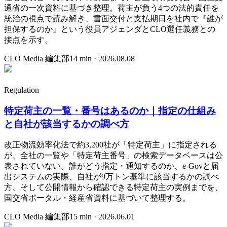
通省の一次資料に基づき整理。荷主が負う4つの法的責任を
統治の視点で読み解き、書面交付と支払期日を社内で『誰が
担保するのか』という役員アジェンダとCLO選任義務との
接点を示す。
CLO Media 編集部
14
min ·
2026.08.08
Regulation
特定荷主の一覧・番号はあるのか｜指定の仕組み
と自社が該当するかの調べ方
改正物流効率化法で約3,200社が「特定荷主」に指定される
が、全社の一覧や「特定荷主番号」の検索データベースは公
表されていない。誰がどう指定・通知するのか、e-Govと届
出システムの実際、自社が9万トン基準に該当するかの調べ
方、そして公開情報から確認できる特定荷主の実例までを、
国交省ポータル・経産省資料に基づいて整理する。
CLO Media 編集部
15
min ·
2026.06.01