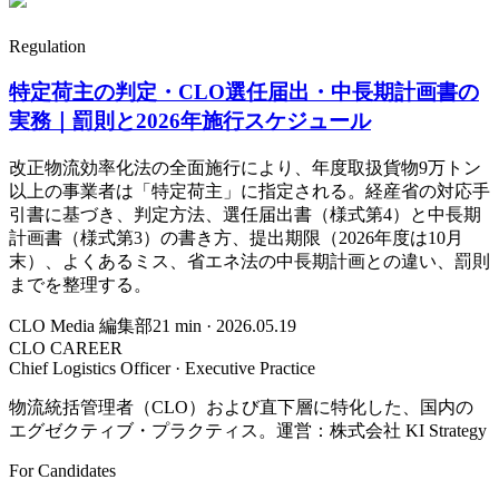
Regulation
特定荷主の判定・CLO選任届出・中長期計画書の
実務｜罰則と2026年施行スケジュール
改正物流効率化法の全面施行により、年度取扱貨物9万トン
以上の事業者は「特定荷主」に指定される。経産省の対応手
引書に基づき、判定方法、選任届出書（様式第4）と中長期
計画書（様式第3）の書き方、提出期限（2026年度は10月
末）、よくあるミス、省エネ法の中長期計画との違い、罰則
までを整理する。
CLO Media 編集部
21
min ·
2026.05.19
CLO CAREER
Chief Logistics Officer · Executive Practice
物流統括管理者（CLO）および直下層に特化した、国内の
エグゼクティブ・プラクティス。運営：株式会社 KI Strategy
For Candidates