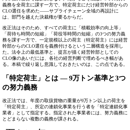
義務を全荷主に課す一方で、特定荷主にだけ経営幹部からの
CLO選任を求めた——サプライチェーン全域の再設計に
は、部門を越えた決裁権が要るからだ。
改正法はそのため、すべての荷主に「積載効率の向上等」
「荷待ち時間の短縮」「荷役等時間の短縮」の3つの努力義
務を課す一方で、一定規模以上の荷主（特定荷主）には経営
幹部からのCLO選任を義務付けるという二層構造を採用し
た。法令上の最低基準と、提言が描く経営幹部としての
CLO像のあいだには、各社の経営判断で埋めるべき幅があ
る。本稿で繰り返し意識しておきたいのは、この点である。
「特定荷主」とは — 9万トン基準と3つ
の努力義務
改正法では、年度の取扱貨物の重量が9万トン以上の荷主を
「特定荷主」、所定の連鎖化事業を行う者を「特定連鎖化事
業者」として指定する。指定された事業者には、努力義務に
とどまらない複数の義務が課される。