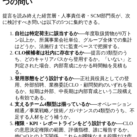
つの問い
提言を読み終えた経営層・人事責任者・SCM部門長が、次
に検討すべき問いは以下の5つに集約できる。
自社は特定荷主に該当するか
──
年度取扱貨物が9万ト
ン以上か。所属事業会社単位、グループ全体での集計
はどうか。法施行までに監査ベースで把握する。
CLO候補者は社内に存在するか
──
提言の3類型のう
ち、どのキャリアパスから登用するか。「いない」と
判定された場合、内部育成にかかる時間軸を見積も
る。
登用形態をどう設計するか
──
正社員役員としての登
用、外部招聘、業務委託CLO・顧問契約のいずれを取
るか。短期は外部、中長期は内部育成という二段構え
も有効である。
支えるチーム4類型は揃っているか
──
オペレーション
精通／事業戦略／技術／ガバナンスの4類型のうち、不
足する人材をどう補うか。
権限・KPI・レポートラインをどう設計するか
──
CLO
の意思決定権限の範囲、評価指標、誰に報告するか。
他CxOとの上下関係。これらが曖昧なまま役職だけ作