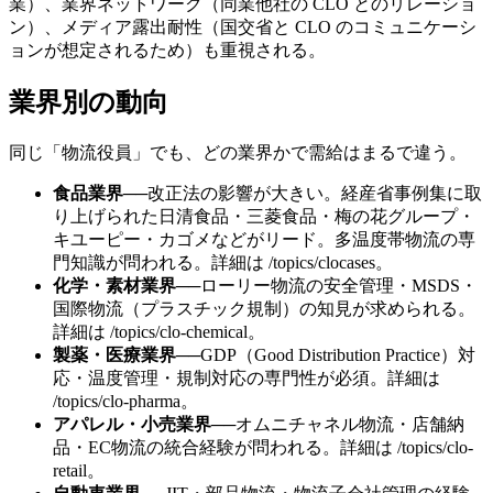
業）、業界ネットワーク（同業他社の CLO とのリレーショ
ン）、メディア露出耐性（国交省と CLO のコミュニケーシ
ョンが想定されるため）も重視される。
業界別の動向
同じ「物流役員」でも、どの業界かで需給はまるで違う。
食品業界
──
改正法の影響が大きい。経産省事例集に取
り上げられた日清食品・三菱食品・梅の花グループ・
キユーピー・カゴメなどがリード。多温度帯物流の専
門知識が問われる。詳細は /topics/clocases。
化学・素材業界
──
ローリー物流の安全管理・MSDS・
国際物流（プラスチック規制）の知見が求められる。
詳細は /topics/clo-chemical。
製薬・医療業界
──
GDP（Good Distribution Practice）対
応・温度管理・規制対応の専門性が必須。詳細は
/topics/clo-pharma。
アパレル・小売業界
──
オムニチャネル物流・店舗納
品・EC物流の統合経験が問われる。詳細は /topics/clo-
retail。