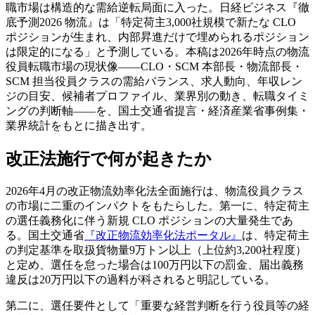
職市場は構造的な需給逆転局面に入った。日経ビジネス『徹
底予測2026 物流』は「特定荷主3,000社規模で新たな CLO
ポジションが生まれ、内部昇進だけで埋められるポジション
は限定的になる」と予測している。本稿は2026年時点の物流
役員転職市場の現状像——CLO・SCM 本部長・物流部長・
SCM 担当役員クラスの需給バランス、求人動向、年収レン
ジの目安、候補者プロファイル、業界別の動き、転職タイミ
ングの判断軸——を、国土交通省提言・経済産業省事例集・
業界統計をもとに描き出す。
改正法施行で何が起きたか
2026年4月の改正物流効率化法全面施行は、物流役員クラス
の市場に二重のインパクトをもたらした。第一に、特定荷主
の選任義務化に伴う新規 CLO ポジションの大量発生であ
る。国土交通省
『改正物流効率化法ポータル』
は、特定荷主
の判定基準を取扱貨物量9万トン以上（上位約3,200社程度）
と定め、選任を怠った場合は100万円以下の罰金、届出義務
違反は20万円以下の過料が科されると明記している。
第二に、選任要件として「重要な経営判断を行う役員等の経