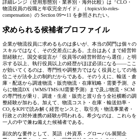
詳細レンジ（登用形態別・業界別・海外比較）は『CLO・
物流役員の役職と年収完全ガイド』（/topics/clo-roles-
compensation）の Section 09〜11 を参照されたい。
求められる候補者プロファイル
企業が物流役員に求めるものは多いが、本当の関門は個々の
スキルではなく、その交差点にある。土台はあくまで経営幹
部経験だ。国交省提言が「役員等の経営幹部から選任」と明
示する以上、執行役員以上の経歴がほぼ必須になる――ここ
が効いてくるのは、専門性や調整力ではなく役員としての地
位こそが法令上の制約だからである。そのうえに、輸送・倉
庫・配送から調達物流・販売物流・在庫戦略・需要予測、さ
らに物流DX（WMS/TMS/AI需要予測）まで及ぶ物流・SCM
の専門性が乗り、調達・生産・販売と渡り合う全社横断の調
整経験が加わる。加えて、物流コスト・在庫・輸送効率・
CO₂をKPIで読み解く経営センスと、取引先・物流事業者・
行政との対外連携の経験が問われる。希少なのは、これらを
一人の中で兼ね備えた候補者である。
副次的な要件として、英語（外資系・グローバル展開企