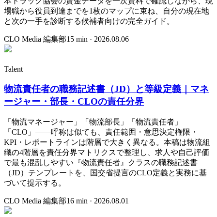
本トラック協会の賃金データを一次資料で確認しながら、現
場職から役員到達までを1枚のマップに束ね、自分の現在地
と次の一手を診断する候補者向けの完全ガイド。
CLO Media 編集部
15
min ·
2026.08.06
Talent
物流責任者の職務記述書（JD）と等級定義｜マネ
ージャー・部長・CLOの責任分界
「物流マネージャー」「物流部長」「物流責任者」
「CLO」——呼称は似ても、責任範囲・意思決定権限・
KPI・レポートラインは階層で大きく異なる。本稿は物流組
織の4階層を責任分界マトリクスで整理し、求人や自己評価
で最も混乱しやすい『物流責任者』クラスの職務記述書
（JD）テンプレートを、国交省提言のCLO定義と実務に基
づいて提示する。
CLO Media 編集部
16
min ·
2026.08.01