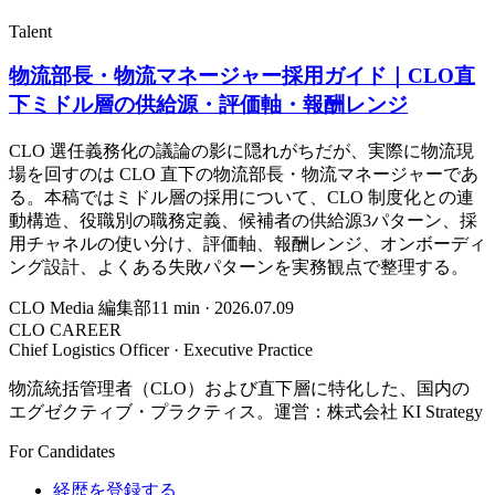
Talent
物流部長・物流マネージャー採用ガイド｜CLO直
下ミドル層の供給源・評価軸・報酬レンジ
CLO 選任義務化の議論の影に隠れがちだが、実際に物流現
場を回すのは CLO 直下の物流部長・物流マネージャーであ
る。本稿ではミドル層の採用について、CLO 制度化との連
動構造、役職別の職務定義、候補者の供給源3パターン、採
用チャネルの使い分け、評価軸、報酬レンジ、オンボーディ
ング設計、よくある失敗パターンを実務観点で整理する。
CLO Media 編集部
11
min ·
2026.07.09
CLO CAREER
Chief Logistics Officer · Executive Practice
物流統括管理者（CLO）および直下層に特化した、国内の
エグゼクティブ・プラクティス。運営：株式会社 KI Strategy
For Candidates
経歴を登録する