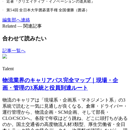
·
近著『クリエイティブ・イノベーションの道具箱』
·
第54回 全日本大学囲碁選手権 全国優勝（囲碁）
編集部へ連絡
Related — 関連記事
合わせて読みたい
記事一覧へ
Talent
物流業界のキャリアパス完全マップ｜現場・企
画・管理の3系統と役員到達ルート
物流のキャリアは「現場系・企画系・マネジメント系」の3
系統で読むと一気に見通しが良くなる。倉庫・ドライバー・
運行管理から、物流企画・SCM企画、そして部長・
CLO/CSCOへ。各段で年収はどう跳ね、どこに頭打ちがある
のか。国土交通省の高度物流人材3類型、厚生労働省・全日