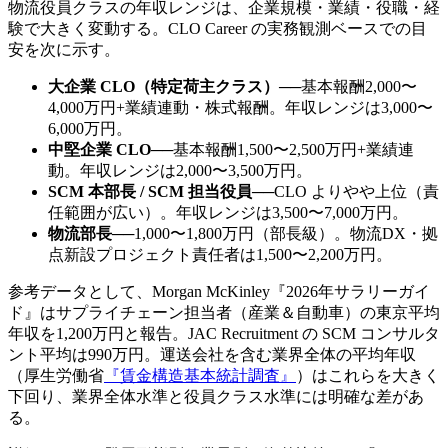
物流役員クラスの年収レンジは、企業規模・業績・役職・経
験で大きく変動する。CLO Career の実務観測ベースでの目
安を次に示す。
大企業 CLO（特定荷主クラス）
──
基本報酬2,000〜
4,000万円+業績連動・株式報酬。年収レンジは3,000〜
6,000万円。
中堅企業 CLO
──
基本報酬1,500〜2,500万円+業績連
動。年収レンジは2,000〜3,500万円。
SCM 本部長 / SCM 担当役員
──
CLO よりやや上位（責
任範囲が広い）。年収レンジは3,500〜7,000万円。
物流部長
──
1,000〜1,800万円（部長級）。物流DX・拠
点新設プロジェクト責任者は1,500〜2,200万円。
参考データとして、Morgan McKinley『2026年サラリーガイ
ド』はサプライチェーン担当者（産業＆自動車）の東京平均
年収を1,200万円と報告。JAC Recruitment の SCM コンサルタ
ント平均は990万円。運送会社を含む業界全体の平均年収
（厚生労働省
『賃金構造基本統計調査』
）はこれらを大きく
下回り、業界全体水準と役員クラス水準には明確な差があ
る。