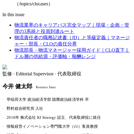
（/topics/clocases）
In this issue
物流業界のキャリアパス完全マップ｜現場・企画・管
理の3系統と役員到達ルート
物流責任者の職務記述書（JD）と等級定義｜マネージ
ャー・部長・CLOの責任分界
物流部長・物流マネージャー採用ガイド｜CLO直下ミ
ドル層の供給源・評価軸・報酬レンジ
監修 ·
Editorial Supervisor · 代表取締役
今井 健太郎
Kentaro Imai
·
早稲田大学 政治経済学部 国際政治経済学科 卒
·
野村総合研究所 入社
·
2016年 株式会社 KI Strategy 設立、代表取締役に就任
·
情報経営イノベーション専門職大学（iU）客員教授