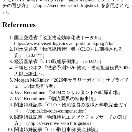
チの選び方』（/topics/executive-search-logistics）を参照された
い。
References
国土交通省『改正物流効率化法ポータル』
https://www.revised-logistics-act-portal.mlit.go.jp/clo/
国土交通省『物流統括管理者（CLO）に期待される
姿』（2024年）
経済産業省『CLO取組事例集』（2024年）
日経ビジネス『徹底予測2026 物流：物流担当役員3,000
人以上誕生へ』
Morgan McKinley『2026年サラリーガイド：サプライチ
ェーン/物流担当者』
JAC Recruitment『SCMコンサルタントの転職市場』
JAC Recruitment『物流業界の転職事情』
関連姉妹記事「CLO・物流役員の役職と年収完全ガイ
ド」（/topics/clo-roles-compensation）
関連姉妹記事「物流特化エグゼクティブサーチの選び
方」（/topics/executive-search-logistics）
関連姉妹記事「CLO取組事例 完全解読」