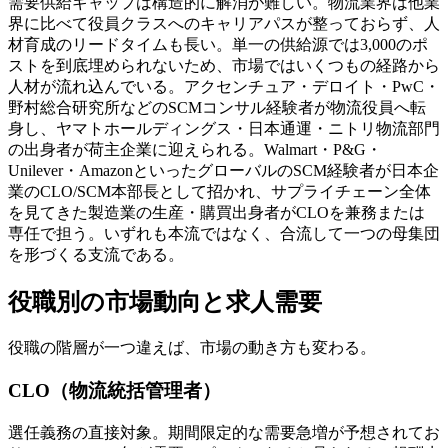
需要供給ギャップは構造的に解消が難しい。物流業界は他業
界に比べて役員クラスへのキャリアパスが整っておらず、人
材育成のリードタイムも長い。単一の供給源では3,000のポ
ストを到底埋められないため、市場ではいくつもの経路から
人材が流れ込んでいる。アクセンチュア・デロイト・PwC・
野村総合研究所などのSCMコンサル経験者が物流役員へ転
身し、ヤマトホールディングス・日本通運・ニトリ物流部門
の出身者が荷主企業に迎えられる。Walmart・P&G・
Unilever・AmazonといったグローバルのSCM経験者が日本企
業のCLO/SCM本部長として招かれ、サプライチェーン全体
を見てきた製造業の生産・購買出身者がCLOを兼務または
専任で担う。いずれも本流ではなく、合流して一つの母集団
を形づくる支流である。
役職別の市場動向と求人需要
役職の階層が一つ違えば、市場の動き方も変わる。
CLO（物流統括管理者）
選任義務の直接対象。期間限定的な需要急増が予想されてお