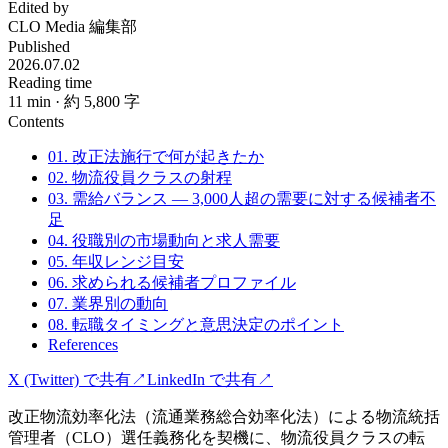
Edited by
CLO Media 編集部
Published
2026.07.02
Reading time
11
min
· 約 5,800 字
Contents
01. 改正法施行で何が起きたか
02. 物流役員クラスの射程
03. 需給バランス — 3,000人超の需要に対する候補者不
足
04. 役職別の市場動向と求人需要
05. 年収レンジ目安
06. 求められる候補者プロファイル
07. 業界別の動向
08. 転職タイミングと意思決定のポイント
References
X (Twitter) で共有
↗
LinkedIn で共有
↗
改正物流効率化法（流通業務総合効率化法）による物流統括
管理者（CLO）選任義務化を契機に、物流役員クラスの転