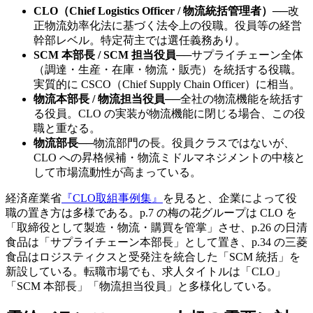
CLO（Chief Logistics Officer / 物流統括管理者）
──
改
正物流効率化法に基づく法令上の役職。役員等の経営
幹部レベル。特定荷主では選任義務あり。
SCM 本部長 / SCM 担当役員
──
サプライチェーン全体
（調達・生産・在庫・物流・販売）を統括する役職。
実質的に CSCO（Chief Supply Chain Officer）に相当。
物流本部長 / 物流担当役員
──
全社の物流機能を統括す
る役員。CLO の実装が物流機能に閉じる場合、この役
職と重なる。
物流部長
──
物流部門の長。役員クラスではないが、
CLO への昇格候補・物流ミドルマネジメントの中核と
して市場流動性が高まっている。
経済産業省
『CLO取組事例集』
を見ると、企業によって役
職の置き方は多様である。p.7 の梅の花グループは CLO を
「取締役として製造・物流・購買を管掌」させ、p.26 の日清
食品は「サプライチェーン本部長」として置き、p.34 の三菱
食品はロジスティクスと受発注を統合した「SCM 統括」を
新設している。転職市場でも、求人タイトルは「CLO」
「SCM 本部長」「物流担当役員」と多様化している。