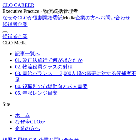
CLO CAREER
Executive Practice · 物流統括管理者
なぜ今CLOか
役割
業務委託
Media
企業の方へ
お問い合わせ
候補者
企業
候補者
企業
CLO Media
記事一覧へ
01. 改正法施行で何が起きたか
02. 物流役員クラスの射程
03. 需給バランス — 3,000人超の需要に対する候補者不
足
04. 役職別の市場動向と求人需要
05. 年収レンジ目安
Site
ホーム
なぜ今CLOか
企業の方へ
経歴を登録する
企業お問い合わせ