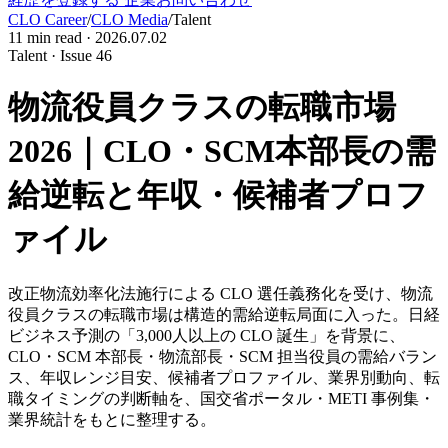
CLO Career
/
CLO Media
/
Talent
11
min read ·
2026.07.02
Talent · Issue 46
物流役員クラスの転職市場
2026｜CLO・SCM本部長の需
給逆転と年収・候補者プロフ
ァイル
改正物流効率化法施行による CLO 選任義務化を受け、物流
役員クラスの転職市場は構造的需給逆転局面に入った。日経
ビジネス予測の「3,000人以上の CLO 誕生」を背景に、
CLO・SCM 本部長・物流部長・SCM 担当役員の需給バラン
ス、年収レンジ目安、候補者プロファイル、業界別動向、転
職タイミングの判断軸を、国交省ポータル・METI 事例集・
業界統計をもとに整理する。