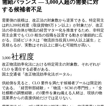
需給バランス — 3,000人超の需要に対
する候補者不足
需要側の規模は、改正法の対象数から逆算できる。特定荷主
は約3,200社程度（取扱貨物9万トン以上）が対象だが、改正
法の存在自体が物流の経営マター化を推進するため、非特定
荷主企業でも CLO 相当の役職を設置する動きが連鎖的に広
がる。日経ビジネスは「物流担当役員3,000人以上誕生」と
見積もるが、実数はそれ以上に膨らむ可能性が高い。
社程度
3,000
改正物流効率化法における特定荷主の対象数。それぞれが
CLO を選任する必要がある。
国土交通省『改正物流効率化法ポータル』
供給側を見ると、CLO 要件を満たす候補者プールは限定的
である。「経営幹部経験」+「物流・SCM の専門性」+「全
社横断の調整経験」の3要件を兼ね備える人材は、現状の物
流業界からの直接供給だけでは足りない。