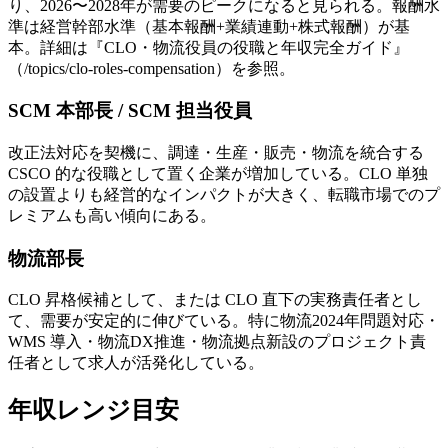
り、2026〜2028年が需要のピークになると見られる。報酬水
準は経営幹部水準（基本報酬+業績連動+株式報酬）が基
本。詳細は『CLO・物流役員の役職と年収完全ガイド』
（/topics/clo-roles-compensation）を参照。
SCM 本部長 / SCM 担当役員
改正法対応を契機に、調達・生産・販売・物流を統合する
CSCO 的な役職として置く企業が増加している。CLO 単独
の設置よりも経営的なインパクトが大きく、転職市場でのプ
レミアムも高い傾向にある。
物流部長
CLO 昇格候補として、または CLO 直下の実務責任者とし
て、需要が安定的に伸びている。特に物流2024年問題対応・
WMS 導入・物流DX推進・物流拠点新設のプロジェクト責
任者として求人が活発化している。
年収レンジ目安