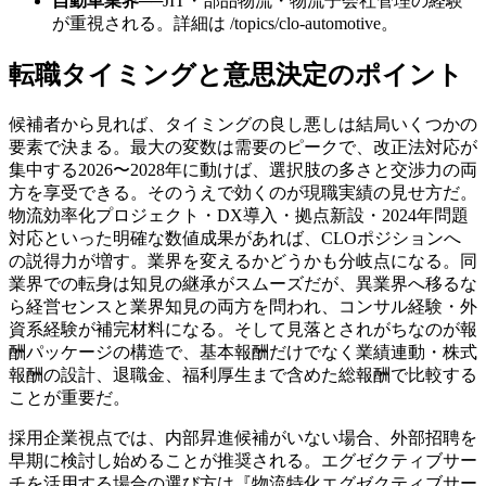
自動車業界
──
JIT・部品物流・物流子会社管理の経験
が重視される。詳細は /topics/clo-automotive。
転職タイミングと意思決定のポイント
候補者から見れば、タイミングの良し悪しは結局いくつかの
要素で決まる。最大の変数は需要のピークで、改正法対応が
集中する2026〜2028年に動けば、選択肢の多さと交渉力の両
方を享受できる。そのうえで効くのが現職実績の見せ方だ。
物流効率化プロジェクト・DX導入・拠点新設・2024年問題
対応といった明確な数値成果があれば、CLOポジションへ
の説得力が増す。業界を変えるかどうかも分岐点になる。同
業界での転身は知見の継承がスムーズだが、異業界へ移るな
ら経営センスと業界知見の両方を問われ、コンサル経験・外
資系経験が補完材料になる。そして見落とされがちなのが報
酬パッケージの構造で、基本報酬だけでなく業績連動・株式
報酬の設計、退職金、福利厚生まで含めた総報酬で比較する
ことが重要だ。
採用企業視点では、内部昇進候補がいない場合、外部招聘を
早期に検討し始めることが推奨される。エグゼクティブサー
チを活用する場合の選び方は『物流特化エグゼクティブサー