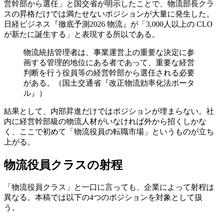
営幹部から選任」と国交省が明示したことで、物流部長クラ
スの昇格だけでは満たせないポジションが大量に発生した。
日経ビジネス『徹底予測2026 物流』が「3,000人以上の CLO
が新たに誕生する」と表現する所以である。
物流統括管理者は、事業運営上の重要な決定に参
画する管理的地位にある者であって、重要な経営
判断を行う役員等の経営幹部から選任される必要
がある。（国土交通省『改正物流効率化法ポータ
ル』）
結果として、内部昇進だけではポジションが埋まらない。社
内に経営幹部級の物流人材がいなければ外から招くしかな
く、ここで初めて「物流役員の転職市場」というものが立ち
上がる。
物流役員クラスの射程
「物流役員クラス」と一口に言っても、企業によって射程は
異なる。本稿では以下の4つのポジションを対象として扱
う。